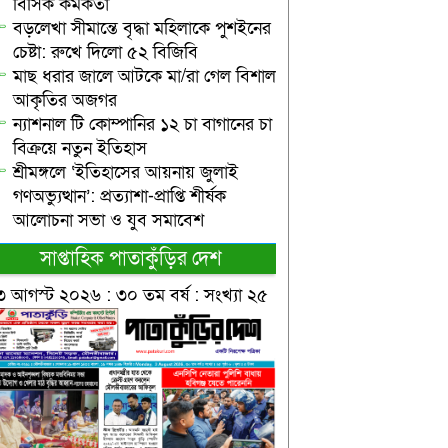
বিসিক কর্মকর্তা
বড়লেখা সীমান্তে বৃদ্ধা মহিলাকে পুশইনের
চেষ্টা: রুখে দিলো ৫২ বিজিবি
মাছ ধরার জালে আটকে মা/রা গেল বিশাল
আকৃতির অজগর
ন্যাশনাল টি কোম্পানির ১২ চা বাগানের চা
বিক্রয়ে নতুন ইতিহাস
শ্রীমঙ্গলে ‘ইতিহাসের আয়নায় জুলাই
গণঅভ্যুত্থান’: প্রত্যাশা-প্রাপ্তি শীর্ষক
আলোচনা সভা ও যুব সমাবেশ
সাপ্তাহিক পাতাকুঁড়ির দেশ
৩ আগস্ট ২০২৬ : ৩০ তম বর্ষ : সংখ্যা ২৫