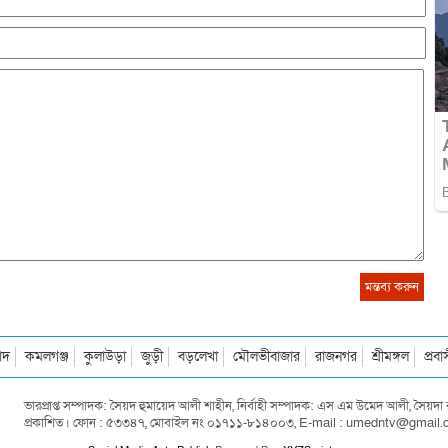
াদ
কমলগঞ্জ
কুলাউড়া
জুড়ী
বড়লেখা
মৌলভীবাজার
রাজনগর
শ্রীমঙ্গল
প্রব
ভারপ্রাপ্ত সম্পাদক: সৈয়দ হুমায়েদ আলী শাহীন, নির্বাহী সম্পাদক: এস এম উমেদ আলী, সৈয়
প্রকাশিত। ফোন : ৫৩৩৪৭, মোবাইল নং ০১৭১১-৮১৪০০৩, E-mail : umedntv@gmail