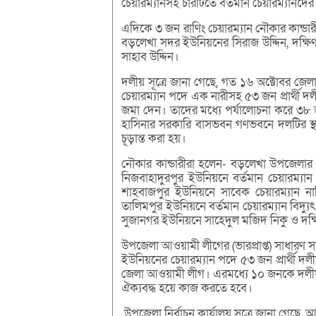
চেয়ারম্যানসহ চারটিতে বর্তমান চেয়ারম্যানদে
এদিকে ৩ জন রাণিং চেয়ারম্যান নৌকার কান্ডা
বড়লেখা সদর ইউনিয়নের সিরাজ উদ্দিন, দক্ষি
সাহাব উদ্দিন।
দলীয় সূত্রে জানা গেছে, গত ১৬ অক্টোবর 
চেয়ারম্যান পদে এক নারীসহ ৫৩ জন প্রার্থী দ
জমা দেন। তাদের মধ্যে পর্যালোচনা করে ৩৮ জন
হাসিনার সরকারি বাসভবন গণভবনে দলটির স্থা
চূড়ান্ত করা হয়।
নৌকার কান্ডারীরা হলেন- বড়লেখা উপজেলার
নিজবাহাদুরপুর ইউনিয়নে বর্তমান চেয়ারম্যা
শাহবাজপুর ইউনিয়নে সাবেক চেয়ারম্যান 
তালিমপুর ইউনিয়নে বর্তমান চেয়ারম্যান বিদ্যুৎ
সুজানগর ইউনিয়নে সাহেদুল মজিদ নিকু ও দক্ষি
উপজেলা আওয়ামী লীগের (ভারপ্রাপ্ত) সাধারণ 
ইউনিয়নের চেয়ারম্যান পদে ৫৩ জন প্রার্থী দ
জেলা আওয়ামী লীগ। এরমধ্যে ১০ জনকে দলী
ঐক্যবদ্ধ হয়ে কাজ করতে হবে।
উপজেলা নির্বাচন কার্যালয় সূত্রে জানা গেছ