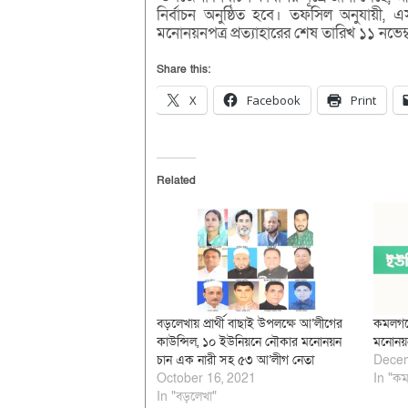
নির্বাচন অনুষ্ঠিত হবে। তফসিল অনুযায়ী,
মনোনয়নপত্র প্রত্যাহারের শেষ তারিখ ১১ নভেম্
Share this:
X
Facebook
Print
Related
বড়লেখায় প্রার্থী বাছাই উপলক্ষে আ’লীগের
কমলগঞ্জ
কাউন্সিল, ১০ ইউনিয়নে নৌকার মনোনয়ন
মনোনয়ন
চান এক নারী সহ ৫৩ আ’লীগ নেতা
Decem
October 16, 2021
In "কম
In "বড়লেখা"