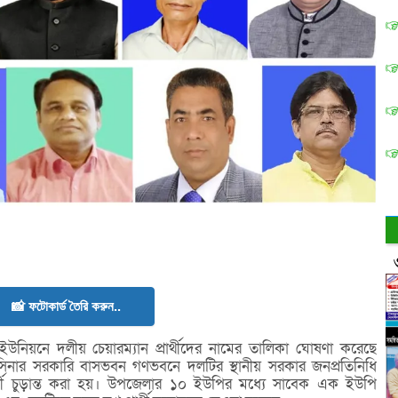
📸 ফটোকার্ড তৈরি করুন..
িয়নে দলীয় চেয়ারম্যান প্রার্থীদের নামের তালিকা ঘোষণা করেছে
াসিনার সরকারি বাসভবন গণভবনে দলটির স্থানীয় সরকার জনপ্রতিনিধি
র্থী চুড়ান্ত করা হয়। উপজেলার ১০ ইউপির মধ্যে সাবেক এক ইউপি