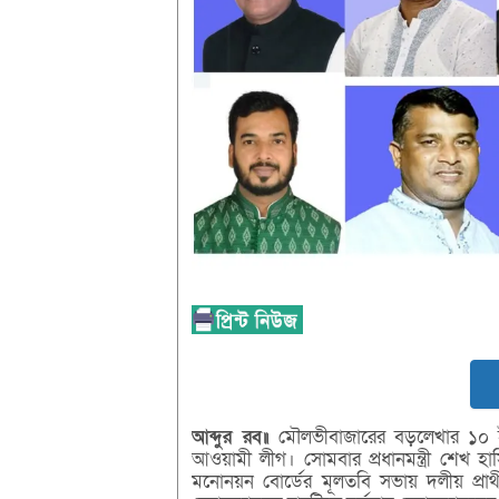
আব্দুর
রব॥
মৌলভীবাজারের বড়লেখার ১০ ইউন
আওয়ামী লীগ। সোমবার প্রধানমন্ত্রী শেখ হ
মনোনয়ন বোর্ডের মূলতবি সভায় দলীয় প্রা