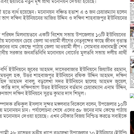
র এবং ছয়টিতে নতুন মূখ প্রার্থী মনোনয়ন দেওয়া হয়েছে।
রী হতে ব্যর্থ হয়েছেন। মনোনয়ন বঞ্চিত হতাশ এ ৩ জন চেয়ারম্যান হলেন
ণ ভাগ দক্ষিণ ইউনিয়নের আজির উদ্দিন ও দক্ষিণ শাহবাজপুর ইউনিয়নের
জেলা পরিষদ মিলনায়তনে একটি বিশেষ সভায় উপজেলার ১০টি ইউনিয়নের
লীয় মনোনয়ন চেয়ে জেলা আওয়ামী লীগের নেতৃবৃন্দের কাছে জীবন বৃত্তান্ত
ের নাম কেন্দ্রে পাঠায় জেলা আওয়ামী লীগ। সোমবার প্রধানমন্ত্রী শেখ
নীয় সরকার জনপ্রতিনিধি মনোনয়ন বোর্ডের মুলতবি সভায় দলীয় প্রার্থী
 বর্ণি ইউনিয়নে জুবের আহমদ, দাসেরবাজার ইউনিয়নে জিয়াউর রহমান,
ন ময়নুল হক, উত্তর শাহবাজপুর ইউনিয়নে রফিক উদ্দিন আহমদ, দক্ষিণ
নাহিদ আহমদ বাবলু, বড়লেখা সদর ইউনিয়নে ছালেহ আহমদ জুয়েল,
 কান্তি দাস, দক্ষিণভাগ উত্তর ইউনিয়নে বর্তমান চেয়ারম্যান এনাম উদ্দিন,
ণভাগ দক্ষিণ ইউনিয়নে সুব্রত কুমার দাস শিমুল।
সম্পাদক রফিকুল ইসলাস সুন্দর মঙ্গলবার বিকেলে বলেন, উপজেলার ১০টি
লীয় মনোনয়ন চান। পর্যালোচনা শেষে এদের ৩৮ জনের নাম কেন্দ্রে পাঠায়
য় মনোনয়ন দেওয়া হয়েছে। এখন নৌকার বিজয় নিশ্চিত করতে সবাইকে
ে, আগামী ২৮ নভেম্বর তৃতীয় ধাপে বড়লেখা উপজেলার ১০ ইউনিয়নে (ইউপি)