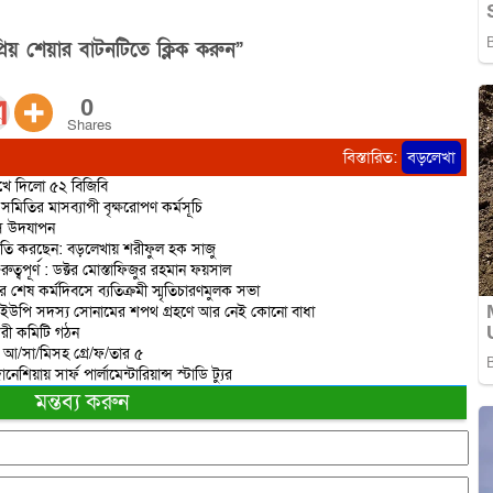
িয় শেয়ার বাটনটিতে ক্লিক করুন”
0
Shares
বিস্তারিত:
বড়লেখা
রুখে দিলো ৫২ বিজিবি
মিতির মাসব্যাপী বৃক্ষরোপণ কর্মসূচি
িবস উদযাপন
রাজনীতি করছেন: বড়লেখায় শরীফুল হক সাজু
বপূর্ণ : ডক্টর মোস্তাফিজুর রহমান ফয়সাল
র শেষ কর্মদিবসে ব্যতিক্রমী স্মৃতিচারণমুলক সভা
 ইউপি সদস্য সোনামের শপথ গ্রহণে আর নেই কোনো বাধা
করী কমিটি গঠন
ত আ/সা/মিসহ গ্রে/ফ/তার ৫
িয়ায় সার্ফ পার্লামেন্টারিয়ান্স স্টাডি ট্যুর
মন্তব্য করুন