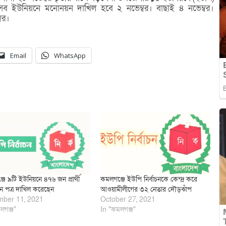
 এসব ইউনিয়নে মনোনয়ন দাখিল হবে ২ নভেম্বর। বাছাই ৪ নভেম্বর।
বর।
Email
WhatsApp
ে ৯টি ইউনিয়নে ৪৭৬ জন প্রার্থী
কমলগঞ্জে ইউপি নির্বাচনকে কেন্দ্র করে
 পত্র দাখিল করেছেন
আওয়ামীলীগের ৩২ নেতার দৌড়ঝাঁপ
ber 11, 2021
October 27, 2021
লগঞ্জ"
In "কমলগঞ্জ"