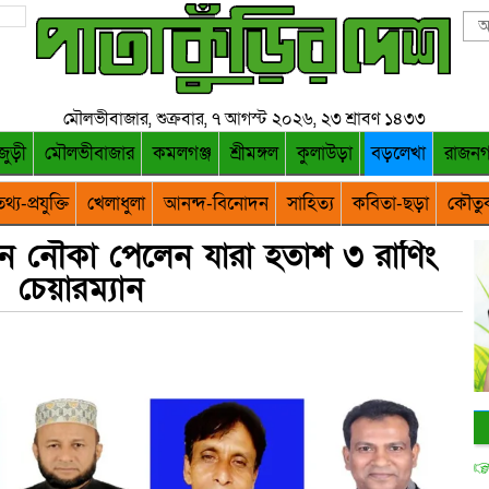
মৌলভীবাজার, শুক্রবার, ৭ আগস্ট ২০২৬, ২৩ শ্রাবণ ১৪৩৩
জুড়ী
মৌলভীবাজার
কমলগঞ্জ
শ্রীমঙ্গল
কুলাউড়া
বড়লেখা
রাজন
থ্য-প্রযুক্তি
খেলাধুলা
আনন্দ-বিনোদন
সাহিত্য
কবিতা-ছড়া
কৌতু
 নৌকা পেলেন যারা হতাশ ৩ রাণিং
চেয়ারম্যান