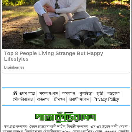
প্রথম পাতা
সকল সংবাদ
কমলগঞ্জ
কুলাউড়া
জুড়ী
বড়লেখা
মৌলভীবাজার
রাজনগর
শ্রীমঙ্গল
প্রবাসী সংবাদ
Privacy Policy
ভারপ্রাপ্ত সম্পাদক: সৈয়দ হুমায়েদ আলী শাহীন, নির্বাহী সম্পাদক: এস এম উমেদ আলী, সৈয়দা
রাবেয়া ম্যানশন, সিলেট সড়ক, মৌলভীবাজার-৩২০০ থেকে প্রকাশিত। ফোন : ৫৩৩৪৭, মোবাইল