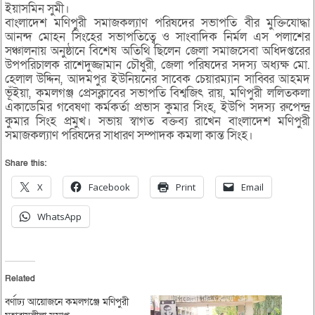
ইয়াসমিন সুমী।
বাংলাদেশ মণিপুরী সমাজকল্যাণ পরিষদের সভাপতি বীর মুক্তিযোদ্ধা
আনন্দ মোহন সিংহের সভাপতিত্বে ও সাংবাদিক নির্মল এস পলাশের
সঞ্চালনায় অনুষ্ঠানে বিশেষ অতিথি ছিলেন জেলা সমাজসেবা অধিদপ্তরের
উপপরিচালক রাশেদুজ্জামান চৌধুরী, জেলা পরিষদের সদস্য অধ্যক্ষ মো.
হেলাল উদ্দিন, আদমপুর ইউনিয়নের সাবেক চেয়ারম্যান সাব্বির আহমদ
ভূঁইয়া, কমলগঞ্জ প্রেসক্লাবের সভাপতি বিশ্বজিৎ রায়, মণিপুরী ললিতকলা
একাডেমির গবেষণা কর্মকর্তা প্রভাস কুমার সিংহ, ইউপি সদস্য রুপেন্দ্র
কুমার সিংহ প্রমুখ। সভায় স্বাগত বক্তব্য রাখেন বাংলাদেশ মণিপুরী
সমাজকল্যাণ পরিষদের সাধারণ সম্পাদক কমলা কান্ত সিংহ।
Share this:
X
Facebook
Print
Email
WhatsApp
Related
বর্ণাঢ্য আয়োজনে কমলগঞ্জে মণিপুরী