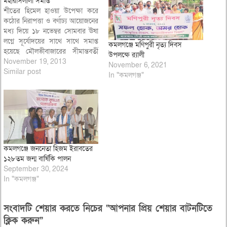
মহারাসলীলা সমাপ্ত
শীতের হিমেল হাওয়া উপেক্ষা করে
কঠোর নিরাপত্তা ও বর্ণাঢ্য আয়োজনের
মধ্য দিয়ে ১৮ নভেম্বর সোমবার ঊষা
লগ্নে সূর্যোদয়ের সাথে সাথে সমাপ্ত
কমলগঞ্জে মণিপুরী নৃত্য দিবস
হয়েছে মৌলভীবাজারের সীমান্তবর্তী
উপলক্ষে র‌্যালী
কমলগঞ্জ উপজেলার মাধবপুর ও
November 19, 2013
November 6, 2021
আদমপুরে মণিপুরী সম্প্রদায়ের
Similar post
In "কমলগঞ্জ"
প্রধানতম ধর্মীয় উৎসব মহারাসলীলা।
মণিপুরী সম্প্রদায়ের এ বৃহত্তম উৎসব
উপলক্ষে উভয় স্থানে বসেছিল রকমারি
আয়োজনে বিশাল মেলা। রাসোৎসবে
জাতি,…
কমলগঞ্জে জননেতা হিজম ইরাবতের
১২৮তম জন্ম বার্ষিকি পালন
September 30, 2024
In "কমলগঞ্জ"
সংবাদটি শেয়ার করতে নিচের “আপনার প্রিয় শেয়ার বাটনটিতে
ক্লিক করুন”