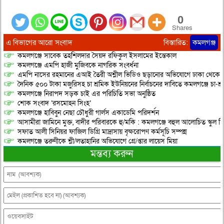
0
Shares
এ বিভাগের আরো সংবাদ
বিস্তারিত:
কমলগঞ্জ
কমলগঞ্জে সাবেক তহশিলদার সৈয়দ রফিকুল ইসলামের ইন্তেকাল
কমলগঞ্জে এমপি হাজী মুজিবকে নাগরিক সংবর্ধনা
এমপি নাসের রহমানের এআই তৈরী অশ্লীল ভিডিও ছড়ানোর অভিযোগে ঢাকা থেকে আ/সা
দৈনিক ৫০০ টাকা মজুরিসহ চা শ্রমিক ইউনিয়নের নির্বাচনের দাবিতে কমলগঞ্জে চা-শ্
কমলগঞ্জে নিরাপদ সড়ক চাই এর পরিচিতি সভা অনুষ্ঠিত
শোক সংবাদ ‘রসমোহন সিংহ’
কমলগঞ্জে হাবিবুন নেছা চৌধুরী গার্লস একাডেমি পরিদর্শন
আসামীরা জামিনে মুক্ত, বাদীর পরিবারকে হু/মকি : কমলগঞ্জে বহুল আলোচিত স্কুল শি
সফাত আলী সিনিয়র ফাজিল ডিগ্রি মাদ্রাসায় বৃক্ষরোপণ কর্মসূচি সম্পন্ন
কমলগঞ্জে তরুণীকে শ্লী/লতাহানির অভিযোগে গ্রে/প্তার লায়েস মিয়া
মন্তব্য করুন