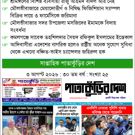
শ্রীমঙ্গলের বিশিষ্ট ব্যবসায়ী রাজু আহমদ বাদল আর নেই
মৌলভীবাজারে মেয়াদোত্তীর্ণ ও নিষিদ্ধ ফিজিশিয়ান স্যাম্পল
বিক্রির দায়ে ৩ ফার্মেসিকে জরিমানা
মৌলভীবাজার সদর উপজেলা মসজিদের ইমামকে বিদায়
সংবর্ধনা
কমলগঞ্জে সাবেক তহশিলদার সৈয়দ রফিকুল ইসলামের ইন্তেকাল
আদিবাসীরা এদেশের নাগরিক হলেও রাষ্ট্রীয় অনেক সুযোগ সুবিধা
থেকে এখনো বঞ্চিত-ভাইস চ্যান্সেলর জহিরুল হক
সাপ্তাহিক পাতাকুঁড়ির দেশ
৩ আগস্ট ২০২৬ : ৩০ তম বর্ষ : সংখ্যা ২৫