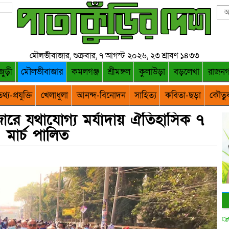
মৌলভীবাজার, শুক্রবার, ৭ আগস্ট ২০২৬, ২৩ শ্রাবণ ১৪৩৩
জুড়ী
মৌলভীবাজার
কমলগঞ্জ
শ্রীমঙ্গল
কুলাউড়া
বড়লেখা
রাজন
থ্য-প্রযুক্তি
খেলাধুলা
আনন্দ-বিনোদন
সাহিত্য
কবিতা-ছড়া
কৌতু
রে যথাযোগ্য মর্যাদায় ঐতিহাসিক ৭
মার্চ পালিত