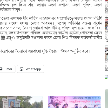
ীবাজার কেন্দ্রীয় শহীদ মিনার প্রাঙ্গনে গিয়ে শেষ হয়। সেখানে জাতির
িকৃতিতে ফুল দিয়ে শ্রদ্ধা জানান জেলা প্রশাসন, জেলা পুলিশ, জেলা
্বস্তরের মানুষ।
 জেলা প্রশাসক মীর নাহিদ আহসান এর সভাপতিত্বে সভায় প্রধান অতিথি
সনের সংসদ সদস্য নেছার আহমদ। বিশেষ অতিথির বক্তব্য রাখেন
 সংসদ সদস্য সৈয়দা জোহরা আলাউদ্দিন, পুলিশ সুপার মো: জাকারিয়া,
 রহমান, সদর উপজেলা পরিষদ চেয়ারম্যান কামাল হোসেন,পৌরসভা মেয়র
ব টুটু প্রমূখ। অনুষ্ঠানটি সঞ্চালনা করেন জেলা শিশু বিষয়ক কর্মকর্তা জসীম
েডারেশনের উদ্যোগে জয়বাংলা ঘুড়ি উড়ানো উৎসব অনুষ্ঠিত হবে।
Email
WhatsApp