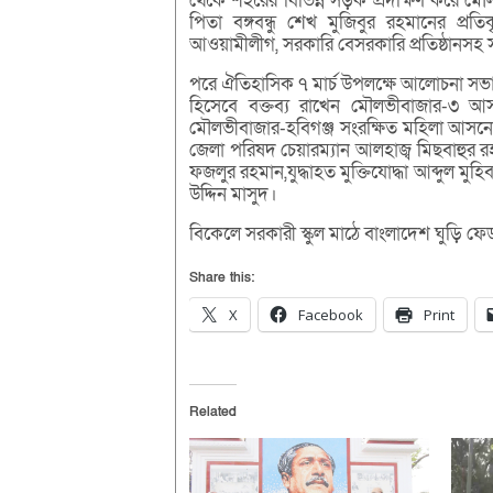
থেকে শহরের বিভিন্ন সড়ক প্রদক্ষিণ করে মৌলভ
পিতা বঙ্গবন্ধু শেখ মুজিবুর রহমানের প্রত
আওয়ামীলীগ, সরকারি বেসরকারি প্রতিষ্ঠানসহ সর
পরে ঐতিহাসিক ৭ মার্চ উপলক্ষে আলোচনা সভা
হিসেবে বক্তব্য রাখেন মৌলভীবাজার-৩ আ
মৌলভীবাজার-হবিগঞ্জ সংরক্ষিত মহিলা আসনের
জেলা পরিষদ চেয়ারম্যান আলহাজ্ব মিছবাহুর
ফজলুর রহমান,যুদ্ধাহত মুক্তিযোদ্ধা আব্দুল মুহি
উদ্দিন মাসুদ।
বিকেলে সরকারী স্কুল মাঠে বাংলাদেশ ঘুড়ি ফ
Share this:
X
Facebook
Print
Related