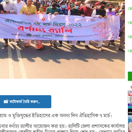
📸 ফটোকার্ড তৈরি করুন..
গ্রাম ও মুক্তিযুদ্ধের ইতিহাসের এক অনন্য দিন ঐতিহাসিক ৭ মার্চ।
র্ণাঢ্য র‌্যালীর আয়োজন করা হয়। র‌্যলিটি জেলা প্রশাসকের কার্যালয়