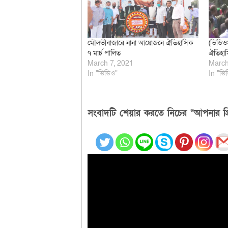
মৌলভীবাজারে নানা আয়োজনে ঐতিহাসিক
(ভিডিও
৭ মার্চ পালিত
ঐতিহাস
March 7, 2021
March
In "ভিডিও"
In "ভি
সংবাদটি শেয়ার করতে নিচের “আপনার প্র