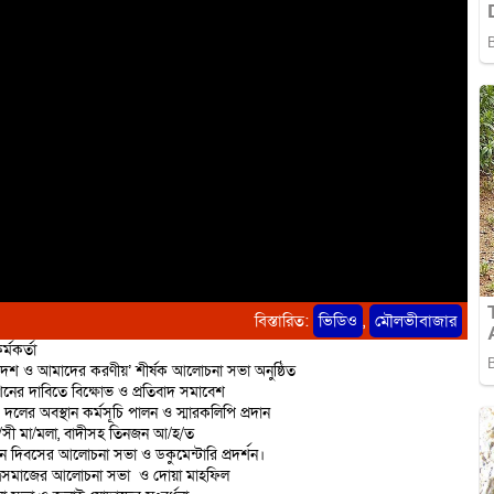
বিস্তারিত:
ভিডিও
,
মৌলভীবাজার
্মকর্তা
দেশ ও আমাদের করণীয়’ শীর্ষক আলোচনা সভা অনুষ্ঠিত
শনের দাবিতে বিক্ষোভ ও প্রতিবাদ সমাবেশ
 দলের অবস্থান কর্মসূচি পালন ও স্মারকলিপি প্রদান
রা/সী মা/মলা, বাদীসহ তিনজন আ/হ/ত
ান দিবসের আলোচনা সভা ও ডকুমেন্টারি প্রদর্শন।
াত্রসমাজের আলোচনা সভা ও দোয়া মাহফিল