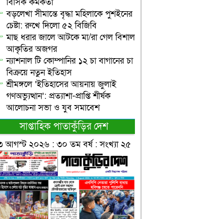
বিসিক কর্মকর্তা
বড়লেখা সীমান্তে বৃদ্ধা মহিলাকে পুশইনের
চেষ্টা: রুখে দিলো ৫২ বিজিবি
মাছ ধরার জালে আটকে মা/রা গেল বিশাল
আকৃতির অজগর
ন্যাশনাল টি কোম্পানির ১২ চা বাগানের চা
বিক্রয়ে নতুন ইতিহাস
শ্রীমঙ্গলে ‘ইতিহাসের আয়নায় জুলাই
গণঅভ্যুত্থান’: প্রত্যাশা-প্রাপ্তি শীর্ষক
আলোচনা সভা ও যুব সমাবেশ
সাপ্তাহিক পাতাকুঁড়ির দেশ
৩ আগস্ট ২০২৬ : ৩০ তম বর্ষ : সংখ্যা ২৫