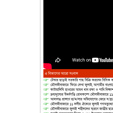
এ বিভাগের আরো সংবাদ
টেন্ডার ছাড়াই সরকারি গাছ বিক্রি করলেন বিসিক কর
মৌলভীবাজারে ‘ফিরে দেখা জুলাই, আগামীর বাংলা
কাউয়াদিঘি হাওরের আমন ধান রক্ষা ও পানি নিষ্কা
দ্রব্যমূল্যের ঊর্ধ্বগতি রোধকল্পে মৌলভীবাজারে ১১
আদালত প্রাঙ্গণে হা/ম/লার অভিযোগের জেরে স/ন্ত্
মৌলভীবাজারে ১১ দলীয় ঐক্যের জুলাই গণঅভ্যুত্থ
মৌলভীবাজারে জুলাই শহীদদের স্মরণে জাতীয় ছ