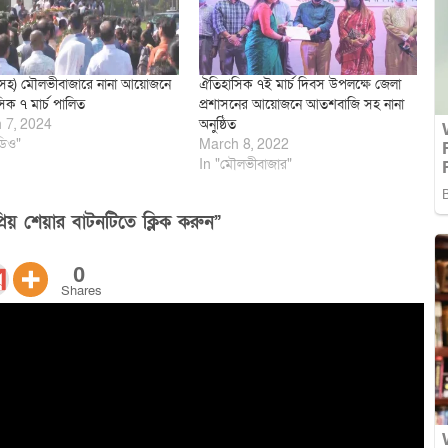
সহ) মৌলভীবাজারে নানা আয়োজনে
ঐতিহাসিক ৭ই মার্চ দিবস উপলক্ষে জেলা
িক ৭ মার্চ পালিত
প্রশাসনের আয়োজনে আতশবাজি সহ নানা
 7, 2024
অনুষ্ঠিত
ডিও"
March 8, 2022
In "মৌলভীবাজার"
িয় শেয়ার বাটনটিতে ক্লিক করুন”
0
Shares