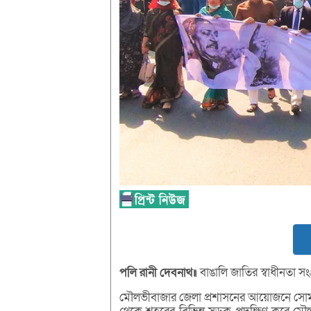
পলি
রানী
দেবনাথ॥
বাঙালি জাতির স্বাধীনতা সং
মৌলভীবাজার জেলা প্রশাসনের আয়োজনে সোমবার ব