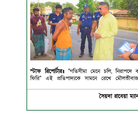
স্টাফ রিপোর্টার॥
"গতিসীমা মেনে চলি, নিরাপদে ব
ফিরি" এই প্রতিপাদ্যকে সামনে রেখে মৌলভীবাজ
সৈয়দা রাবেয়া ম্