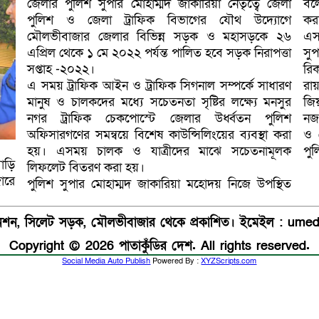
জেলার পুলিশ সুপার মোহাম্মদ জাকারিয়া নেতৃত্বে জেলা
বল
পুলিশ ও জেলা ট্রাফিক বিভাগের যৌথ উদ্যোগে
করত
মৌলভীবাজার জেলার বিভিন্ন সড়ক ও মহাসড়কে ২৬
এস
এপ্রিল থেকে ১ মে ২০২২ পর্যন্ত পালিত হবে সড়ক নিরাপত্তা
সু
সপ্তাহ -২০২২।
রিক
এ সময় ট্রাফিক আইন ও ট্রাফিক সিগনাল সম্পর্কে সাধারণ
রা
মানুষ ও চালকদের মধ্যে সচেতনতা সৃষ্টির লক্ষ্যে মনসুর
জি
নগর ট্রাফিক চেকপোস্টে জেলার উর্ধ্বতন পুলিশ
নজ
অফিসারগণের সমন্বয়ে বিশেষ কাউন্সিলিংয়ের ব্যবস্থা করা
ও 
হয়। এসময় চালক ও যাত্রীদের মাঝে সচেতনামূলক
পুল
াড়ি
লিফলেট বিতরণ করা হয়।
ারে
পুলিশ সুপার মোহাম্মদ জাকারিয়া মহোদয় নিজে উপস্থিত
যানশন, সিলেট সড়ক, মৌলভীবাজার থেকে প্রকাশিত। ইমেইল : u
Copyright © 2026 পাতাকুঁডির দেশ. All rights reserved.
Social Media Auto Publish
Powered By :
XYZScripts.com