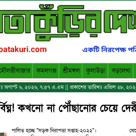
রিখঃ অগাস্ট ৬, ২০২৬, ৭:৫৭ এ.এম || প্রকাশের তারিখঃ এপ্রিল ২৮, ২০
্বিঘ্ন! কখনো না পৌঁছানোর চেয়ে দের
পালিত হচ্ছে "সড়ক নিরাপত্তা সপ্তাহ-২০২২"।
থে