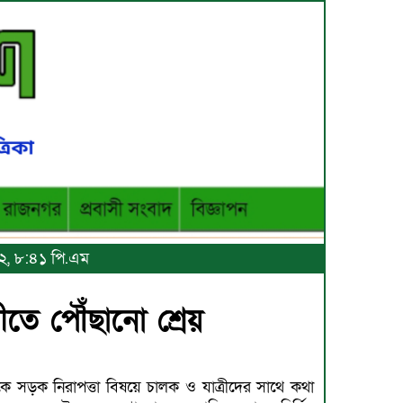
২২, ৮:৪১ পি.এম
ীতে পৌঁছানো শ্রেয়
কে সড়ক নিরাপত্তা বিষয়ে চালক ও যাত্রীদের সাথে কথা