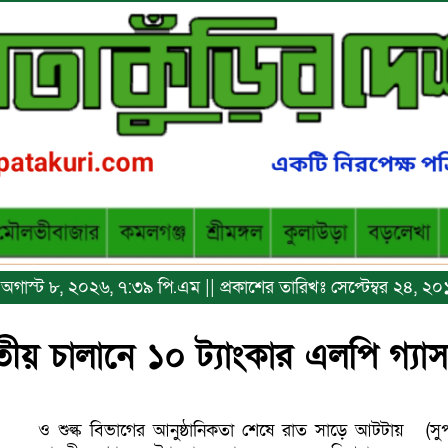
ঃ অগাস্ট ৮, ২০২৬, ৭:৩৯ পি.এম || প্রকাশের তারিখঃ সেপ্টেম্বর ২৪, 
বিতীয় চালানে ১০ ট্যাংকার এলপি গ্যাস
ও শুল্ক বিভাগের আনুষ্ঠানিকতা শেষে রাত সাড়ে আটটায়
(স