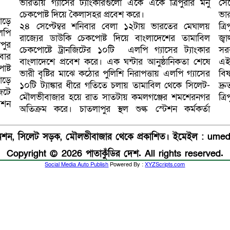
ভারতীয় গ্যাসের ট্যাংকারগুলো একে একে ত্রিপুরার মনু
সে
চেকপোষ্ট দিয়ে কৈলাসহর প্রবেশ করে।
ভার
াড়ে
২৪ সেপ্টেম্বর শনিবার বেলা ১২টায় ভারতের মেঘালয়
ত্রিপুরার কৈলাসহর গেছে। তিনি আরও বলেন, ত্রিপুরায়
লপি
রাজ্যের ডাউকি চেকপোষ্ট দিয়ে বাংলাদেশের তামাবিল
জ্বালানি তেল ও গ্যাসেসর তীব্র সংকটের কারণে বাংলাদেশ
পুর
চেকপোষ্টে ট্রানজিটের ১০টি এলপি গ্যাসের ট্যাংকার
সরকার ভারতের অনুরোধে মানবিক কারণে সাময়িকভাবে
বার
বাংলাদেশে প্রবেশ করে। এক ঘন্টার আনুষ্ঠানিকতা শেষে
এই সড়কটি ট্রানজিট হিসাবে ব্যবহারের সুযোগ দিয়েছেন।
ষ্ট
ভারী বৃষ্টির মাঝে কঠোর পুলিশি নিরাপত্তায় এলপি গ্যাসের
বিষয়গি গুরুত্বের সাথে বিবেচনা করে শুল্ক বিভাগও রাতে
াড়ে
১০টি ট্যাঙ্কার ধীরে গতিতে চলায় তামাবিল থেকে সিলেট-
দ্রুত সময়ে জ্বালানি তেলের ও গ্যাসের ট্যাংকারগুলো
িটে
মৌলভীবাজার হয়ে রাত সাতটায় কমলগঞ্জের শমশেরনগর
ত্র
েশন
অতিক্রম করে। চাতলাপুর স্থল শুল্ক স্টেশন কর্মকর্তা
যানশন, সিলেট সড়ক, মৌলভীবাজার থেকে প্রকাশিত। ইমেইল : u
Copyright © 2026 পাতাকুঁডির দেশ. All rights reserved.
Social Media Auto Publish
Powered By :
XYZScripts.com