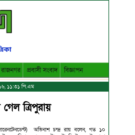
২০১৬, ১১:৩১ পি.এম
 গেল ত্রিপুরায়
ুপারেনটেনডেন্ট) অভিনাশ চন্দ্র রায় বলেন, গত ১০