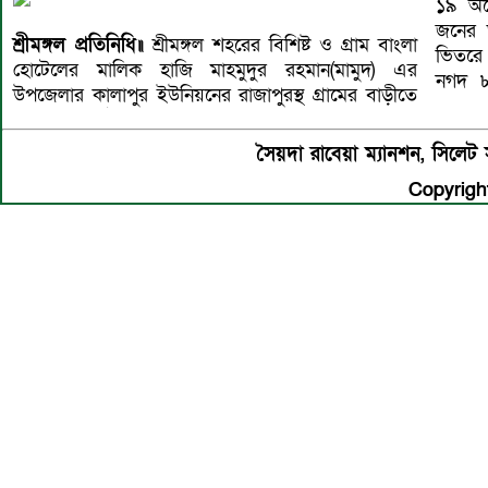
১৯ অক
এছাড়াও
জনের ড
করে ফি
শ্রীমঙ্গল প্রতিনিধি॥
শ্রীমঙ্গল শহরের বিশিষ্ট ও গ্রাম বাংলা
ভিতরে 
হোটেলের মালিক হাজি মাহমুদুর রহমান(মামুদ) এর
নগদ ৮০
উপজেলার কালাপুর ইউনিয়নের রাজাপুরস্থ গ্রামের বাড়ীতে
সৈয়দা রাবেয়া ম্যানশন, সিল
Copyright