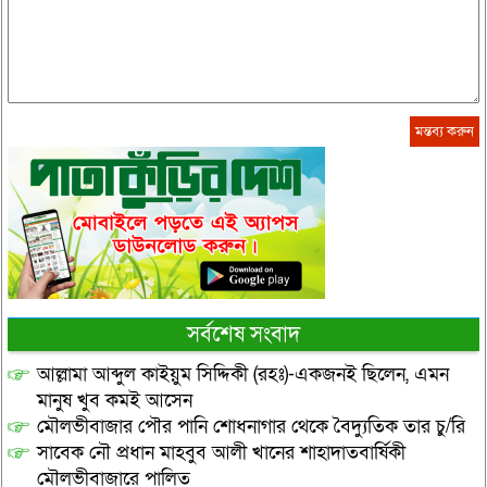
সর্বশেষ সংবাদ
আল্লামা আব্দুল কাইয়ুম সিদ্দিকী (রহঃ)-একজনই ছিলেন, এমন
মানুষ খুব কমই আসেন
মৌলভীবাজার পৌর পানি শোধনাগার থেকে বৈদ্যুতিক তার চু/রি
সাবেক নৌ প্রধান মাহবুব আলী খানের শাহাদাতবার্ষিকী
মৌলভীবাজারে পালিত