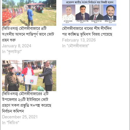
(ভিডিওসহ) মৌলভীবাজারে ৪টি
মৌলভীবাজারে ধানের শীষ দীর্ঘদিন
সংসদীয় আসনে শান্তিপূর্ণ ভাবে ভোট
পর কাঙ্খিত ভূমিধস বিজয় পেয়েছে
গ্রহন শুরু
February 13, 2026
January 8, 2024
In "মৌলভীবাজার"
In "কুলাউড়া"
(ভিডিওসহ) মৌলভীবাজারের ২টি
উপজেলার ২০টি ইউনিয়নে ভোট
গ্রহণে সকল প্রস্তুতি স¤পন্ন করেছে
নির্বাচন কমিশন
December 25, 2021
In "ভিডিও"