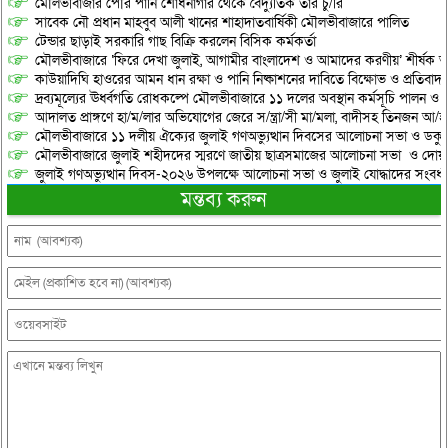
মৌলভীবাজার পৌর পানি শোধনাগার থেকে বৈদ্যুতিক তার চু/রি
সাবেক নৌ প্রধান মাহবুব আলী খানের শাহাদাতবার্ষিকী মৌলভীবাজারে পালিত
টেন্ডার ছাড়াই সরকারি গাছ বিক্রি করলেন বিসিক কর্মকর্তা
মৌলভীবাজারে ‘ফিরে দেখা জুলাই, আগামীর বাংলাদেশ ও আমাদের করণীয়’ শীর্ষক আ
কাউয়াদিঘি হাওরের আমন ধান রক্ষা ও পানি নিষ্কাশনের দাবিতে বিক্ষোভ ও প্রতিবাদ
দ্রব্যমূল্যের ঊর্ধ্বগতি রোধকল্পে মৌলভীবাজারে ১১ দলের অবস্থান কর্মসূচি পালন ও স
আদালত প্রাঙ্গণে হা/ম/লার অভিযোগের জেরে স/ন্ত্রা/সী মা/মলা, বাদীসহ তিনজন আ/হ
মৌলভীবাজারে ১১ দলীয় ঐক্যের জুলাই গণঅভ্যুত্থান দিবসের আলোচনা সভা ও ডকুমেন্
মৌলভীবাজারে জুলাই শহীদদের স্মরণে জাতীয় ছাত্রসমাজের আলোচনা সভা ও দোয়
জুলাই গণঅভ্যুত্থান দিবস-২০২৬ উপলক্ষে আলোচনা সভা ও জুলাই যোদ্ধাদের সংবর্ধ
মন্তব্য করুন