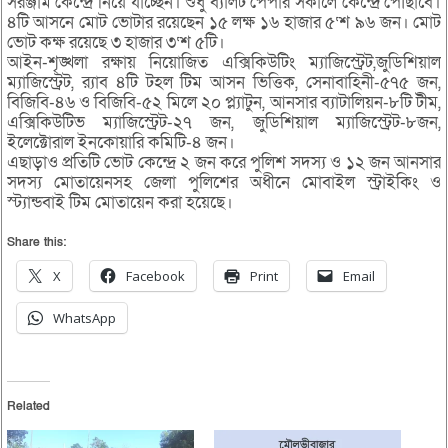
সরঞ্জাম কেন্দ্রে নিয়ে যাচ্ছেন। শুধু ব্যালট পেপার সকালে কেন্দ্রে পৌছাবে।
৪টি আসনে মোট ভোটার রয়েছেন ১৫ লক্ষ ১৬ হাজার ৫‘শ ৯৬ জন। মোট
ভোট কক্ষ রয়েছে ৩ হাজার ৩‘শ ৫টি।
আইন-শৃঙ্খলা রক্ষায় নিয়োজিত এক্সিকিউটিং ম্যাজিস্ট্রেট,জুডিশিয়াল
ম্যাজিস্ট্রেট, র‌্যাব ৪টি টহল টিম আসন ভিত্তিক, সেনাবাহিনী-৫৭৫ জন,
বিজিবি-৪৬ ও বিজিবি-৫২ মিলে ২০ প্ল্যাটুন, আনসার ব্যাটালিয়ন-৮টি টীম,
এক্সিকিউটিভ ম্যাজিস্ট্রেট-২৭ জন, জুডিশিয়াল ম্যাজিস্ট্রেট-৮জন,
ইলেক্টোরাল ইনকোয়ারি কমিটি-৪ জন।
এছাড়াও প্রতিটি ভোট কেন্দ্রে ২ জন করে পুলিশ সদস্য ও ১২ জন আনসার
সদস্য মোতায়েনসহ জেলা পুলিশের অধীনে মোবাইল স্ট্রাইকিং ও
স্ট্যান্ডবাই টিম মোতায়েন করা হয়েছে।
Share this:
X
Facebook
Print
Email
WhatsApp
Related