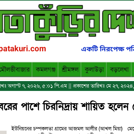
ারিখঃ অগাস্ট ৭, ২০২৬, ৫:০১ পি.এম || প্রকাশের তারিখঃ মে ২৭, ২০২
কবরের পাশে চিরনিদ্রায় শায়িত হলে
ইউনিয়নের চম্পকলতা গ্রামের আজমল আলীর (আখল মিয়া)
মে