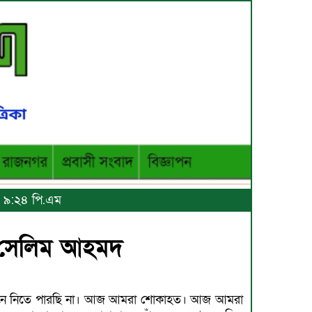
৪, ৯:২৪ পি.এম
ন সেলিম আহমদ
নে নিতে পারছি না। আজ আমরা শোকাহত। আজ আমরা