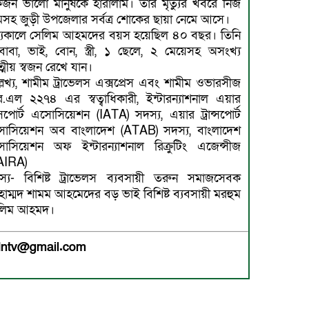
জন ভালো মানুষকে হারালাম। তাঁর মৃত্যুর খবরে নিজ
ামসহ জুড়ী উপজেলার সর্বত্র শোকের ছায়া নেমে আসে।
ত্যুকালে সেলিম আহমদের বয়স হয়েছিল ৪০ বছর। তিনি
-বাবা, ভাই, বোন, স্ত্রী, ১ ছেলে, ২ মেয়েসহ অসংখ্য
মীয় স্বজন রেখে যান।
লেখ্য, শামীম ট্রাভেলস এক্সপ্রেস এবং শামীম ওভারসীজ
.এল ২২৭৪ এর স্বত্বাধিকারী, ইন্টারন্যাশনাল এয়ার
ান্সপোর্ট এসোসিয়েশন (IATA) সদস্য, এয়ার ট্রান্সপোর্ট
োসিয়েশন অব বাংলাদেশ (ATAB) সদস্য, বাংলাদেশ
োসিয়েশন অফ ইন্টারন্যাশনাল রিক্রুটিং এজেন্সীজ
AIRA)
স্য- বিশিষ্ট ট্রাভেলস ব্যবসায়ী তরুন সমাজসেবক
াম্মদ শামম আহমেদের বড় ভাই বিশিষ্ট ব্যবসায়ী মরহুম
লিম আহমদ।
medntv@gmail.com