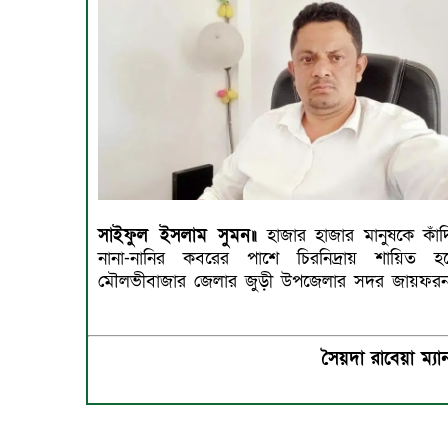
সাইফুল ইসলাম সুমন॥
হাজার হাজার মানুষকে কাঁদ
নানা-নানির কবরের পাশে চিরনিদ্রায় শায়িত হ
মৌলভীবাজার জেলার জুড়ী উপজেলার সদর জায়ফর
সৈয়দা রাবেয়া ম্