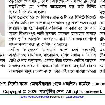
বড় ছেলে ও শামীম ট্রাভেলস এক্সপ্রেস-শামীম ওভারসীজের
এক
স্বত্বাধিকারী মো. শামীম আহমেদের বড় ভাই বিশিষ্ট
গ্র
ব্যবসায়ী সেলিম আহমদ।
মৃ
তিনি শুক্রবার ২৪ মে দিনগত রাত ৩ টা ৪৫ মিনিটে সিলেট
মা
নর্থ ইষ্ট মেডিকেল কলেজ হাসপাতালে মৃত্যুবরণ করেন (ইন্না
আত্
লিল্লাহি ওয়া ইন্না ইলাইহি রাজিউন)। শনিবার ২৫ মে বাদ
উল্
আছর বিশ্বনাথপুর শাহী ঈদগাহ ময়দানে জানাজার নামাজ
আর
শেষে স্থানীয় ভজিটিলা কবরস্থানে নানা-নানির কবরের পাশে
ট্র
দাফন সম্পন্ন করা হয় সেলিম আহমদের।
এস
সেলিম আহমদের জানাজায় অংশ নেন ব্যবসায়ী,
এস
রাজনৈতিক, সামাজিক, সাংবাদিক, সুশিল সমাজ ও বিভিন্ন
(B
িয়ে
শ্রেণী পেশার মানুষজন। এসময় তাঁরা বলেন- সেলিম আহমদ
সদ
লেন
একজন সৎ ব্যবসায়ী ছিলেন। তিনি একজন সৎ, নিষ্ঠাবান ও
মোহ
নগর
আদর্শবান মানুষ। অল্প বয়সে তাঁর এই চলে যাওয়া আমরা
সে
যানশন, সিলেট সড়ক, মৌলভীবাজার থেকে প্রকাশিত। ইমেইল : u
Copyright © 2026 পাতাকুঁডির দেশ. All rights reserved.
Social Media Auto Publish
Powered By :
XYZScripts.com