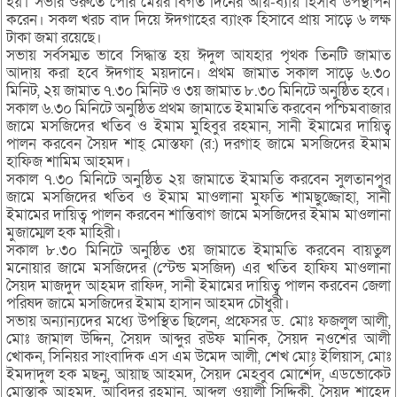
হয়। সভার শুরুতে পৌর মেয়র বিগত দিনের আয়-ব্যায় হিসাব উপস্থাপন
করেন। সকল খরচ বাদ দিয়ে ঈদগাহের ব্যাংক হিসাবে প্রায় সাড়ে ৬ লক্ষ
টাকা জমা রয়েছে।
সভায় সর্বসম্মত ভাবে সিদ্ধান্ত হয় ঈদুল আযহার পৃথক তিনটি জামাত
আদায় করা হবে ঈদগাহ ময়দানে। প্রথম জামাত সকাল সাড়ে ৬.৩০
মিনিট, ২য় জামাত ৭.৩০ মিনিট ও ৩য় জামাত ৮.৩০ মিনিটে অনুষ্ঠিত হবে।
সকাল ৬.৩০ মিনিটে অনুষ্ঠিত প্রথম জামাতে ইমামতি করবেন পশ্চিমবাজার
জামে মসজিদের খতিব ও ইমাম মুহিবুর রহমান, সানী ইমামের দায়িত্ব
পালন করবেন সৈয়দ শাহ্ মোস্তফা (র:) দরগাহ জামে মসজিদের ইমাম
হাফিজ শামিম আহমদ।
সকাল ৭.৩০ মিনিটে অনুষ্ঠিত ২য় জামাতে ইমামতি করবেন সুলতানপুর
জামে মসজিদের খতিব ও ইমাম মাওলানা মুফতি শামছুজ্জোহা, সানী
ইমামের দায়িত্ব পালন করবেন শান্তিবাগ জামে মসজিদের ইমাম মাওলানা
মুজাম্মেল হক মাহিরী।
সকাল ৮.৩০ মিনিটে অনুষ্ঠিত ৩য় জামাতে ইমামতি করবেন বায়তুল
মনোয়ার জামে মসজিদের (স্টেন্ড মসজিদ) এর খতিব হাফিয মাওলানা
সৈয়দ মাজদুদ আহমদ রাফিদ, সানী ইমামের দায়িত্ব পালন করবেন জেলা
পরিষদ জামে মসজিদের ইমাম হাসান আহমদ চৌধুরী।
সভায় অন্যান্যদের মধ্যে উপস্থিত ছিলেন, প্রফেসর ড. মোঃ ফজলুল আলী,
মোঃ জামাল উদ্দিন, সৈয়দ আব্দুর রউফ মানিক, সৈয়দ নওশের আলী
খোকন, সিনিয়র সাংবাদিক এস এম উমেদ আলী, শেখ মোঃ ইলিয়াস, মোঃ
ইমদাদুল হক মছনু, আয়াছ আহমদ, সৈয়দ মেহবুব মোর্শেদ, এডভোকেট
মোস্তাক আহমদ, আবিদুর রহমান, আব্দুল ওয়ালী সিদ্দিকী, সৈয়দ শাহেদ