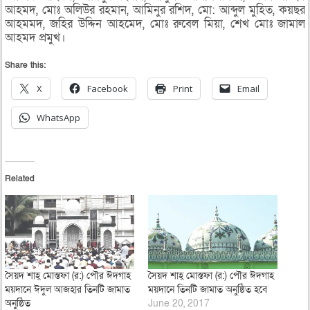
আহমদ, মোঃ অলিউর রহমান, আমিনুর রশিদ, মো: আব্দুল মুহিত, কয়ছর
আহমমদ, জহির উদ্দিন আহমেদ, মোঃ রুবেল মিয়া, শেখ মোঃ জামাল
আহমদ প্রমুখ।
Share this:
X
Facebook
Print
Email
WhatsApp
Related
সৈয়দ শাহ্ মোস্তফা (র:) পৌর ঈদগাহ
সৈয়দ শাহ্ মোস্তফা (র:) পৌর ঈদগাহ
ময়দানে ঈদুল আজহার তিনটি জামাত
ময়দানে তিনটি জামাত অনুষ্ঠিত হবে
অনুষ্ঠিত
June 20, 2017