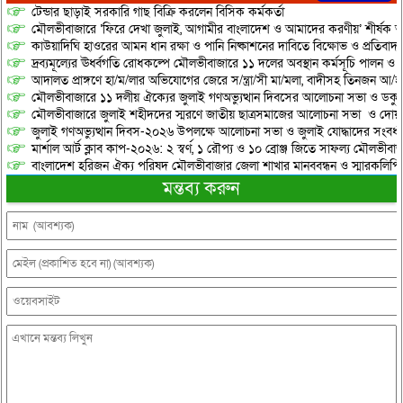
টেন্ডার ছাড়াই সরকারি গাছ বিক্রি করলেন বিসিক কর্মকর্তা
মৌলভীবাজারে ‘ফিরে দেখা জুলাই, আগামীর বাংলাদেশ ও আমাদের করণীয়’ শীর্ষক আ
কাউয়াদিঘি হাওরের আমন ধান রক্ষা ও পানি নিষ্কাশনের দাবিতে বিক্ষোভ ও প্রতিবাদ
দ্রব্যমূল্যের ঊর্ধ্বগতি রোধকল্পে মৌলভীবাজারে ১১ দলের অবস্থান কর্মসূচি পালন ও স
আদালত প্রাঙ্গণে হা/ম/লার অভিযোগের জেরে স/ন্ত্রা/সী মা/মলা, বাদীসহ তিনজন আ/হ
মৌলভীবাজারে ১১ দলীয় ঐক্যের জুলাই গণঅভ্যুত্থান দিবসের আলোচনা সভা ও ডকুমেন্
মৌলভীবাজারে জুলাই শহীদদের স্মরণে জাতীয় ছাত্রসমাজের আলোচনা সভা ও দোয়
জুলাই গণঅভ্যুত্থান দিবস-২০২৬ উপলক্ষে আলোচনা সভা ও জুলাই যোদ্ধাদের সংবর্ধ
মার্শাল আর্ট ক্লাব কাপ-২০২৬: ২ স্বর্ণ, ১ রৌপ্য ও ১০ ব্রোঞ্জ জিতে সাফল্য মৌলভীবাজ
বাংলাদেশ হরিজন ঐক্য পরিষদ মৌলভীবাজার জেলা শাখার মানববন্ধন ও স্মারকলিপি প
মন্তব্য করুন