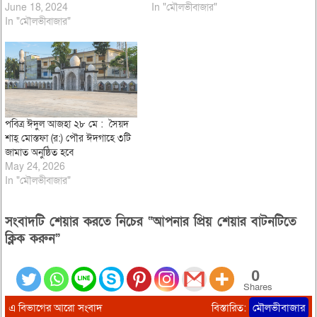
June 18, 2024
In "মৌলভীবাজার"
In "মৌলভীবাজার"
পবিত্র ঈদুল আজহা ২৮ মে : সৈয়দ
শাহ্ মোস্তফা (র:) পৌর ঈদগাহে ৩টি
জামাত অনুষ্ঠিত হবে
May 24, 2026
In "মৌলভীবাজার"
সংবাদটি শেয়ার করতে নিচের “আপনার প্রিয় শেয়ার বাটনটিতে
ক্লিক করুন”
0
Shares
এ বিভাগের আরো সংবাদ
বিস্তারিত:
মৌলভীবাজার