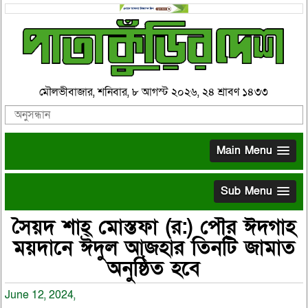
মৌলভীবাজার, শনিবার, ৮ আগস্ট ২০২৬, ২৪ শ্রাবণ ১৪৩৩
Main Menu
Sub Menu
সৈয়দ শাহ্ মোস্তফা (র:) পৌর ঈদগাহ
ময়দানে ঈদুল আজহার তিনটি জামাত
অনুষ্ঠিত হবে
June 12, 2024,