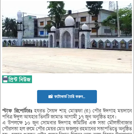
📸 ফটোকার্ড তৈরি করুন..
স্টাফ রিপোর্টার॥
হযরত সৈয়দ শাহ্ মোস্তফা (র:) পৌর ঈদগাহ ময়দানে
পবিত্র ঈদুল আযহার তিনটি জামাত আগামী ১৭ জুন অনুষ্ঠিত হবে।
এ উপলক্ষে ১০ জুন সোমবার ঈদগাহ কমিটির এক সভা মৌলভীবাজার
পৌরসভা হল রুমে পৌর মেয়র মোঃ ফজলুর রহমানের সভাপতিত্বে অনুষ্ঠিত