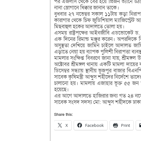
পর এজলাস থেকে বের হয়ে প্রিজন ভ্যানে উ
নানা স্লোগানে ধিক্কার জানান তাকে।
বুধবার ২৭ নভেম্বর সকাল ১১টায় কড়া নিরাপত
কারাগার থেকে চিফ জুডিশিয়াল ম্যাজিস্ট্র
মিছবাহুল হকের আদালতে তোলা হয়।
এসময় রাষ্ট্রপক্ষের আইনজীবি এডভোকেট ড. আ
এক দিনের রিমান্ড মঞ্জুর করেন। অপরদিক
অসুস্থতা দেখিয়ে জামিন চাইলে আদালত জা
এড়াতে নেয়া হয় ব্যাপক পুলিশী নিরাপত্তা ব্যবস্
মামলার সংক্ষিপ্ত বিবরণে জানা যায়, শ্রীমঙ
অক্টোবর শ্রীমঙ্গল থানায় একটি মামলা দায়
ডিসেম্বর সন্ধ্যায় স্থানীয় ভূজপুর বাজার বি
সাবেক কৃষিমন্ত্রী আব্দুস শহীদের নির্দেশে ত
চালানো হয়। মামলায় এজাহার ভূক্ত ৫৫ জন 
হয়েছে।
এর আগে আদালতে হাজিরার জন্য গত ২৪ নভেম্ব
সাবেক সংসদ সদস্য মো: আব্দুস শহীদকে ঢাকা ক
Share this:
X
Facebook
Print