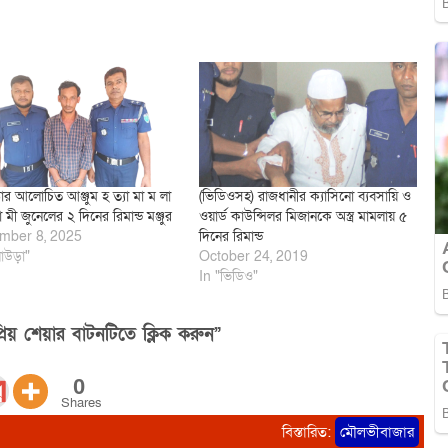
ার আলোচিত আঞ্জুম হ ত্যা মা ম লা
(ভিডিওসহ) রাজধানীর ক্যাসিনো ব্যবসায়ি ও
মী জুনেলের ২ দিনের রিমান্ড মঞ্জুর
ওয়ার্ড কাউন্সিলর মিজানকে অস্ত্র মামলায় ৫
mber 8, 2025
দিনের রিমান্ড
াউড়া"
October 24, 2019
In "ভিডিও"
িয় শেয়ার বাটনটিতে ক্লিক করুন”
0
Shares
বিস্তারিত:
মৌলভীবাজার