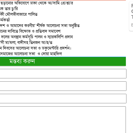
ড়ানোর অভিযোগে ঢাকা থেকে আ/সামি গ্রে/প্তা/র
ক তার চু/রি
্ষিকী মৌলভীবাজারে পালিত
্মকর্তা
দেশ ও আমাদের করণীয়’ শীর্ষক আলোচনা সভা অনুষ্ঠিত
শনের দাবিতে বিক্ষোভ ও প্রতিবাদ সমাবেশ
 দলের অবস্থান কর্মসূচি পালন ও স্মারকলিপি প্রদান
রা/সী মা/মলা, বাদীসহ তিনজন আ/হ/ত
ান দিবসের আলোচনা সভা ও ডকুমেন্টারি প্রদর্শন।
াত্রসমাজের আলোচনা সভা ও দোয়া মাহফিল
মন্তব্য করুন