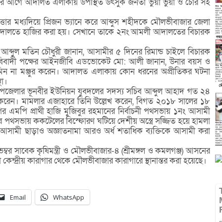
ঠার আগে আদালত এলাকায় উপস্থিত উৎসুক জনতা ভুয়া ভুয়া ও চোর সহ
্তার মধ্যদিয়ে প্রিজন ভ্যানে করে আব্দুস শহীদকে মৌলভীবাজার জেলা
েট আদালতে হাজির করা হয়। সেখানে তাকে ২নং আমলী আদালতের বিচারক
ব্দুল মতিন চৌধুরী জানান, আসামীর ৫ দিনের রিমান্ড চাইলে বিচারক
ে বিবাদী পক্ষের আইনজীবি এডভোকেট মো: আলী জানান, উনার বয়স ও
মিন না মঞ্জুর করেন। আদালত এলাকায় কোন ধরনের অপ্রীতিকর ঘটনা
থা।
্গল উপজেলার ভূনবীর ইউনিয়ন যুবদলের সদস্য সচিব আব্দুল আহাদ গত ২৪
ের করেন। মামলার এজাহারে তিনি উল্লেখ করেন, বিগত ২০১৮ সালের ১৮
এনপির এমপি প্রাথী হাজি মুজিবুর রহমানের নির্বাচনী পথসভায় ১নং আসামী
াদের পথসভায় ককটেলের বিস্ফোরণ ঘটিয়ে দেশীয় অস্ত্রে সজ্জিত হয়ে হামলা
আসামী ছাড়াও অজ্ঞাতনামা আরও অর্ধ শতাধিক ব্যক্তিকে আসামী করা
র সাবেক কৃষিমন্ত্রী ও মৌলভীবাজার-৪ (শ্রীমঙ্গল ও কমলগঞ্জ) আসনের
েন্দ্রীয় কারাগার থেকে মৌলভীবাজার কারাগারে স্থানান্তর করা হয়েছে।
Email
WhatsApp