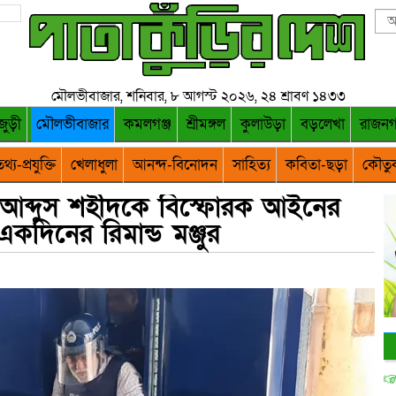
মৌলভীবাজার, শনিবার, ৮ আগস্ট ২০২৬, ২৪ শ্রাবণ ১৪৩৩
জুড়ী
মৌলভীবাজার
কমলগঞ্জ
শ্রীমঙ্গল
কুলাউড়া
বড়লেখা
রাজন
থ্য-প্রযুক্তি
খেলাধুলা
আনন্দ-বিনোদন
সাহিত্য
কবিতা-ছড়া
কৌতু
ো: আব্দুস শহীদকে বিস্ফোরক আইনের
কদিনের রিমান্ড মঞ্জুর