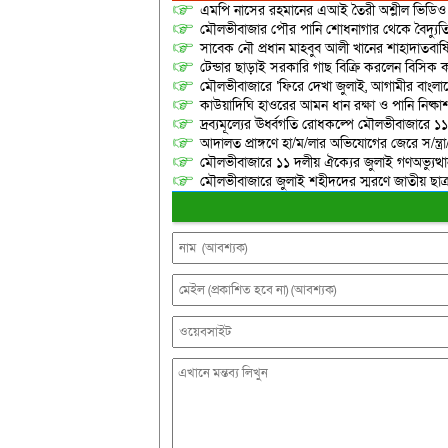
এমপি নাসের রহমানের এআই তৈরী অশ্লীল ভিডিও ছ
মৌলভীবাজার পৌর পানি শোধনাগার থেকে বৈদ্যুতি
সাবেক নৌ প্রধান মাহবুব আলী খানের শাহাদাতবার
টেন্ডার ছাড়াই সরকারি গাছ বিক্রি করলেন বিসিক কর
মৌলভীবাজারে ‘ফিরে দেখা জুলাই, আগামীর বাংলা
কাউয়াদিঘি হাওরের আমন ধান রক্ষা ও পানি নিষ্কা
দ্রব্যমূল্যের ঊর্ধ্বগতি রোধকল্পে মৌলভীবাজারে ১১
আদালত প্রাঙ্গণে হা/ম/লার অভিযোগের জেরে স/ন্ত্
মৌলভীবাজারে ১১ দলীয় ঐক্যের জুলাই গণঅভ্যুত্থ
মৌলভীবাজারে জুলাই শহীদদের স্মরণে জাতীয় ছ