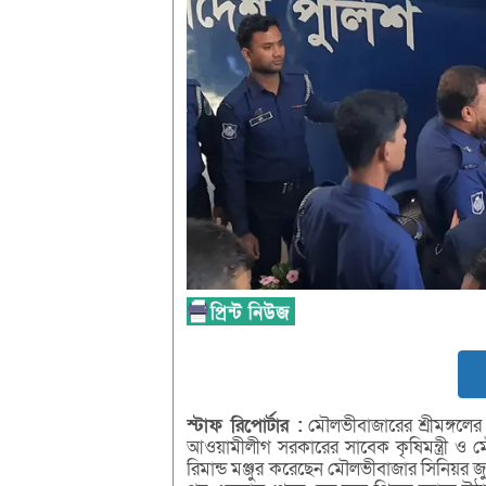
স্টাফ রিপোর্টার :
মৌলভীবাজারের শ্রীমঙ্গল
আওয়ামীলীগ সরকারের সাবেক কৃষিমন্ত্রী ও
রিমান্ড মঞ্জুর করেছেন মৌলভীবাজার সিনিয়র জ