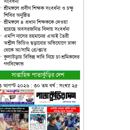
সংবর্ধনা
শ্রীমঙ্গলে প্রবীণ শিক্ষক সংবর্ধনা ও চক্ষু
শিবির অনুষ্ঠিত
শ্রীমঙ্গলে ৪ প্রধান শিক্ষককে দেওয়া
হয়েছে অবসরজনিত বিদায় সংবর্ধনা
এমপি নাসের রহমানের এআই তৈরী
অশ্লীল ভিডিও ছড়ানোর অভিযোগে ঢাকা
থেকে আ/সামি গ্রে/প্তা/র
কুলাউড়ায় বিভিন্ন দাবি নিয়ে চা-শ্রমিকদের
গণবিক্ষোভ
সাপ্তাহিক পাতাকুঁড়ির দেশ
৩ আগস্ট ২০২৬ : ৩০ তম বর্ষ : সংখ্যা ২৫