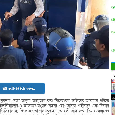
📸 ফটোকার্ড তৈরি করুন..
ের যুবদল নেতা আব্দুল আহাদের করা বিস্ফোরক আইনের মামলায় পতিত
 মৌলভীবাজার-৪ আসনের সংসদ সদস্য মো: আব্দুস শহীদের এক দিনের
ুডিসিয়াল ম্যাজিষ্টেটের আদালতের ২নং আমলী আদালত। রিমান্ড মঞ্জুরের