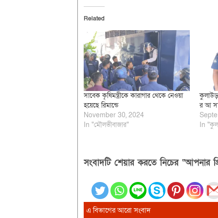
Related
সাবেক কৃষিমন্ত্রীকে কারাগার থেকে নেওয়া
কুলাউড়
হয়েছে রিমান্ডে
র আ সা 
November 30, 2024
Septe
In "মৌলভীবাজার"
In "কুল
সংবাদটি শেয়ার করতে নিচের “আপনার প্র
এ বিভাগের আরো সংবাদ