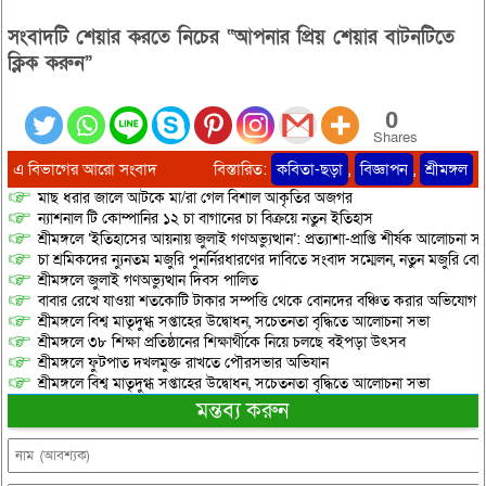
সংবাদটি শেয়ার করতে নিচের “আপনার প্রিয় শেয়ার বাটনটিতে
ক্লিক করুন”
0
Shares
এ বিভাগের আরো সংবাদ
বিস্তারিত:
কবিতা-ছড়া
,
বিজ্ঞাপন
,
শ্রীমঙ্গল
মাছ ধরার জালে আটকে মা/রা গেল বিশাল আকৃতির অজগর
ন্যাশনাল টি কোম্পানির ১২ চা বাগানের চা বিক্রয়ে নতুন ইতিহাস
শ্রীমঙ্গলে ‘ইতিহাসের আয়নায় জুলাই গণঅভ্যুত্থান’: প্রত্যাশা-প্রাপ্তি শীর্ষক আলোচনা
চা শ্রমিকদের ন্যুনতম মজুরি পুনর্নিরধারণের দাবিতে সংবাদ সম্মেলন, নতুন মজুরি বো
শ্রীমঙ্গলে জুলাই গণঅভ্যুত্থান দিবস পালিত
বাবার রেখে যাওয়া শতকোটি টাকার সম্পত্তি থেকে বোনদের বঞ্চিত করার অভিযোগ
শ্রীমঙ্গলে বিশ্ব মাতৃদুগ্ধ সপ্তাহের উদ্বোধন, সচেতনতা বৃদ্ধিতে আলোচনা সভা
শ্রীমঙ্গলে ৩৮ শিক্ষা প্রতিষ্ঠানের শিক্ষার্থীকে নিয়ে চলছে বইপড়া উৎসব
শ্রীমঙ্গলে ফুটপাত দখলমুক্ত রাখতে পৌরসভার অভিযান
শ্রীমঙ্গলে বিশ্ব মাতৃদুগ্ধ সপ্তাহের উদ্বোধন, সচেতনতা বৃদ্ধিতে আলোচনা সভা
মন্তব্য করুন