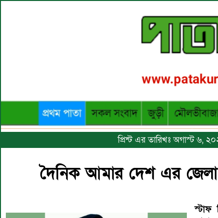
প্রিন্ট এর তারিখঃ অগাস্ট ৬, ২
দৈনিক আমার দেশ এর জেলা প
স্টাফ 