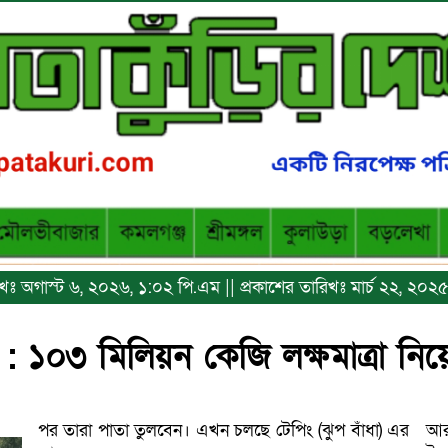
রিখঃ অগাস্ট ৬, ২০২৬, ১:০২ পি.এম || প্রকাশের তারিখঃ মার্চ ২২, ২০
 : ১০৩ মিলিয়ন কেজি লক্ষমাত্রা নি
পর তারা পাতা তুলবেন। এখন চলছে টেপিং (ঝুপ বাঁধা) এর
আর