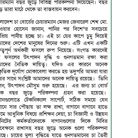
য়ারম্যান বছর জুড়ে বিভিন্ন পরিকল্পনা দিয়েছেন। বছর
ে তারা মাঠে থেকে তা বাস্তবায়ন করবেন।
লাদেশ চা বোর্ডের চেয়ারম্যান মেজর জেনারেল শেখ মো.
ওয়ার হোসেন জানান, পানির পর বিশে^র সবচেয়ে
প্রিয় পানীয় হচ্ছে চা। এই চা য়ের কাপে চুমু দিয়েই
াদের দেশের মানুষের দিনের শুরু। এটি এখন একটি
রুত্বপূর্ণ অর্থকরী ফসলে রুপ নিয়েছে। সংগত কারণেই
 ফসলের উৎপাদন বৃদ্ধি ও গুনগতমান রক্ষা করা
াদের নৈতিক দায়িত্ব। যদিও এর কারনে অনেক
াকৃতিক দূর্যোগ মোকাবেলা করতে হয় তদুপরি আমরা যারা
ের সাথে সংশ্লিষ্ট আমাদের অনেক দায়িত্ব রয়েছে। তিনি
েন, উৎপাদন মৌসুম শুরু হয়েছে। এর জন্য চা বোর্ড
কে বছর জুড়ে পরিকল্পনা গ্রহন করা হয়েছে।
গানগুলোতে টেকনিক্যাল সাপোর্ট, সঠিক সময়ে যেন
গানে সার পৌছায় তা লক্ষ রাখা, বাগানে বাগানে হাতে
ে আধুনিক বিষয়ে প্রশিক্ষন দেয়া, চা বিজ্ঞানী ও উন্নয়ন
নিটের কর্মকর্তাদেরকে বাগানগুলোর দিকে নিবির
্যবেক্ষনে রাখাসহ বছর জুড়ে অনেক গুলো পরিকল্পনা
ছে। চায়ের মুল্য বৃদ্ধিতে যাতে গুনগতমানের চা তৈরী