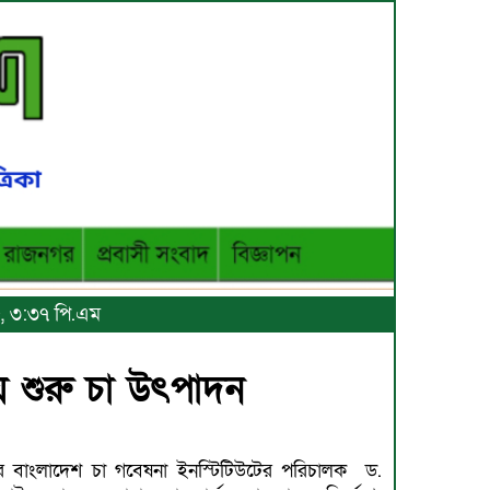
২৫, ৩:৩৭ পি.এম
য়ে শুরু চা উৎপাদন
 বাংলাদেশ চা গবেষনা ইনস্টিটিউটের পরিচালক ড.