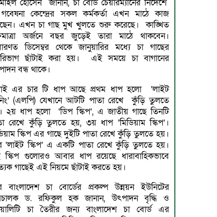
মাইল হোসেন জানান, চা বোর্ড চেয়ারম্যানের নির্দেশে
 গবেষনা কেন্দ্রের সকল কর্মকর্তা এখন মাঠে কাজ
ছেন। এখন চা গাছ মুখ খুলতে শুরু করেছে। কাঙ্খিত
্ষমাত্রা অর্জনে বছর জুড়েই তারা মাঠে থাকবেন।
ধারণত ডিসেম্বর থেকে জানুয়ারির মধ্যে চা গাছের
রিভাগ ছাঁটাই করা হয়। এই সময়ে চা বাগানের
পাদন বন্ধ থাকে।
ঁটাই এর চার টি ধাপ আছে প্রথম ধাপ হলো ‘লাইট
রুনিং’ (এলপি) যেখানে আটটি পাতা রেখে কুঁড়ি তুলতে
। ২য় ধাপ হলো ‘ডিপ স্কিপ’, এ জাতীয় গাছে তিনটি
তা রেখে কুঁড়ি তুলতে হয়, ৩য় ধাপ ‘মিডিয়াম স্কিপ’।
িয়াম স্কিপ এর গাছে দুইটি পাতা রেখে কুঁড়ি তুলতে হয়।
 ‘লাইট স্কিপ’ এ একটি পাতা রেখে কুঁড়ি তুলতে হয়।
 স্কিপ গুলোরও আবার ধাপ রয়েছে ধারাবাহিকভাবে
ত্যেক গাছেই এই নিয়মে ছাঁটাই করতে হয়।
 বাংলাদেশ চা বোর্ডের প্রকল্প উন্নয়ন ইউনিটের
িচালক ড. রফিকুল হক জানান, উৎপাদন বৃদ্ধি ও
য়ালিটি চা তৈরীর জন্য বাংলাদেশ চা বোর্ড এর