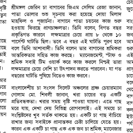
োজন
চে
শ্রীমঙ্গল জেরিন চা বাগানের জিএম সেলিম রেজা জানান,
ষ্টি
জুড়
পাতা তোলার শুভ সূচনায় করা হয়েছে দোয়া মিলাদ
তুন
মাহফিল ও পূজার্চনা। বাগানে পাতা চয়নের কাজ শুরু
বাং
াতা
হওয়ায় ফিরছে প্রাণচাঞ্চলতা। তিনি বলেন, বিগত বছর
সর
প্রকৃতিগত কারনে লক্ষমাত্রার চেয়ে প্রায় ৮ থেকে ১০
জন
াছে
পার্সেন্ট ঘাটতি ছিল। তবে এ বছর এই ঘাটতি পুরণ হবে
আম
াছে
বলে তিনি আশাবাদী। তিনি বলেন তার বাগানের শ্রমিকরা
গু
াতাই
আন্তরিকতার সহিত কাজ করছে। ম্যানেজমেন্ট, স্টাফ ও
এই
েন।
শ্রমিক সবাই টিম ওয়ার্ক করে কাজ করলে নিশ্চই তারা
আম
শ।
লক্ষমাত্রার চেয়ে বেশি চা উৎপাদন করতে পারবেন। যা গত
প্র
বছরের ঘাটতি পুষিয়ে নিতেও কাজ করবে।
চায়
 আর
বল
েয়ে
বাংলাদেশীয় চা সংসদ সিলেট অঞ্চলের ব্রাঞ্চ চেয়ারম্যান
থে
গান
গোলাম মো. শিবলী জানান, খরা চায়ের বড় একটি
বা
ুলো
প্রতিবন্ধকতা। খরার সময় বৃষ্টি পাওয়া যায়না। এতে গাছ
বা
িয়ে
মরে যায়, দেখা দেয় বিভিন্ন রোগবালাই। এই সময়ে চা
কলম
িয়ন
সংশ্লিষ্টদের খুব সর্তক থাকতে হয়। একটি চা গাছ বাঁচিয়ে
ইউ
রাখার জন্য সবাইকে প্রানান্তকর চেষ্টা চালিয়ে যেতে হয়।
পর
কারন এক একটি চা গাছ এক এক জন চা শ্রমিক, ম্যানেজার
রয়ে