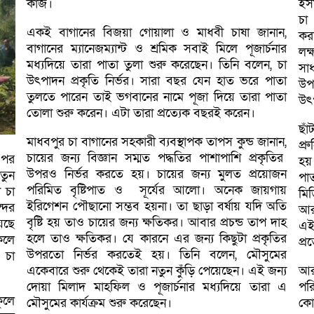
কাজ।
ইস
চা
একই বাগানের বিজয়া গোয়ালা ও মাধবী চাষা জানান,
কর
বাগানের ম্যানেজম্যান্ট ও শ্রমিক সবাই মিলে পূজার্চনার
লক
মধ্যদিয়ে তারা পাতা তুলা শুরু করেছেন। তিনি বলেন, চা
সা
উৎপাদন প্রকৃতি নির্ভর। সারা বছর যেন হাত ভরে পাতা
উপ
তুলতে পারেন তাই ভগবানের নামে পূজা দিয়ে তারা পাতা
উৎ
তোলা শুরু করেন। এটা তারা প্রত্যেক বছরই করেন।
ছা
মাধবপুর চা বাগানের সহকারী ব্যবস্থাপক তাপস কুন্ড জানান,
প্
চায়ের জন্য বিজ্ঞান সম্মত পদ্ধতির পাশাপাশি প্রকৃতির
 পর
হয়
উপরও নির্ভর করতে হয়। চায়ের জন্য মুলত প্রয়োজন
তুন
পা
পরিমিত বৃষ্টিপাত ও সূর্যের আলো। অনেক জায়গায়
 চা
মিড
ইরিগেশন পৌছানো সম্ভব হয়না। তা ছাড়া বর্ষায় যদি অতি
দের
আর
বৃষ্টি হয় তাও চায়ের জন্য ক্ষতিকর। আবার প্রচন্ড তাপ দাহ
য়েছে
এই
হলে তাও ক্ষতিকর। যে কারনে এর জন্য কিছুটা প্রকৃতির
কলে
প্র
উপরতো নির্ভর করতেই হয়। তিনি বলেন, মৌসুমের
 চা
একেবারে শুরু থেকেই তারা নতুন কুঁড়ি পেয়েছেন। এই জন্য
আর
দোয়া মিলাদ মাহফিল ও পূজার্চনার মধ্যদিয়ে তারা এ
পর
ুলে
মৌসুমের কার্যক্রম শুরু করেছেন।
কো