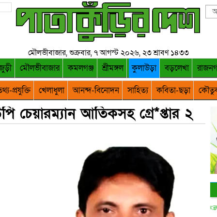
মৌলভীবাজার, শুক্রবার, ৭ আগস্ট ২০২৬, ২৩ শ্রাবণ ১৪৩৩
জুড়ী
মৌলভীবাজার
কমলগঞ্জ
শ্রীমঙ্গল
কুলাউড়া
বড়লেখা
রাজন
থ্য-প্রযুক্তি
খেলাধুলা
আনন্দ-বিনোদন
সাহিত্য
কবিতা-ছড়া
কৌতু
উপি চেয়ারম্যান আতিকসহ গ্রে*প্তার ২