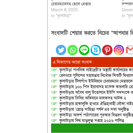
চেয়ারম্যানসহ ছেলে গ্রেপ্তার
সম্পাদ
March 8, 2025
Decem
In "কুলাউড়া"
In "কুল
সংবাদটি শেয়ার করতে নিচের “আপনার প্র
এ বিভাগের আরো সংবাদ
কুলাউড়া পাবলিক লাইব্রেরী’র অস্থায়ী কার্যালয়ের কার
রেলওয়ে পুলিশের সহায়তায় নিখোঁজ শিশুটি ফিরল
কুলাউড়ার টিলাগাঁও ইউনিয়নে চেয়ারম্যান মেম্বারদের দ্
কুলাউড়ায় ১০০ পিস ইয়াবাসহ মা/দক কারবারি গ্র
কুলাউড়ায় অবৈধ বালু উত্তোলনে ইউপি সদস্যকে জ
কুলাউড়ায় ডিবির অভিযানে মাদকসহ আটক ২
কুলাউড়ায় হাকালুকি হাওরে ঐতিহ্যবাহী নৌকা বাইচ
কুলাউড়ায় ‘স্রোত সাহিত্য পর্ষদ’এর সভা অনুষ্ঠিত
কুলাউড়া আদর্শ পাঠাগারের পুরস্কার বিতরণ অনুষ্ঠি
কুলাউড়ায় বিশ্ব মাতৃদুগ্ধ সপ্তাহ ২০২৬ পালিত