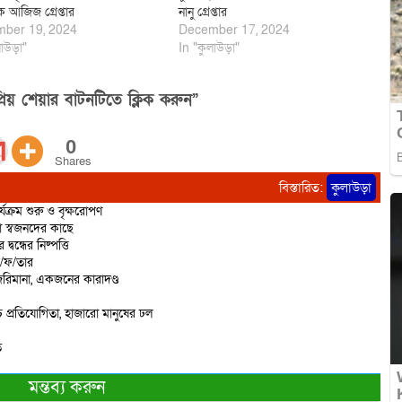
ক আজিজ গ্রেপ্তার
নানু গ্রেপ্তার
ber 19, 2024
December 17, 2024
াউড়া"
In "কুলাউড়া"
িয় শেয়ার বাটনটিতে ক্লিক করুন”
0
Shares
বিস্তারিত:
কুলাউড়া
্যক্রম শুরু ও বৃক্ষরোপণ
ো স্বজনদের কাছে
বন্ধের নিষ্পত্তি
ে/ফ/তার
রিমানা, একজনের কারাদণ্ড
 প্রতিযোগিতা, হাজারো মানুষের ঢল
ত
মন্তব্য করুন