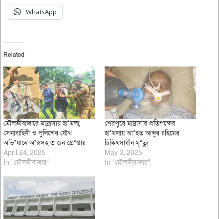
WhatsApp
Related
মৌলভীবাজারে মাদ্রাসায় হা*মলা,
শেরপুরে মাদ্রাসায় প্রতিপক্ষের
সেনাবাহিনী ও পুলিশের যৌথ
হা*মলায় আ*হত আব্দুর রহিমের
অভি*যানে অ*স্ত্রসহ ৩ জন গ্রে*প্তার
চিকিৎসাধীন মৃ*ত্যু
April 24, 2025
May 3, 2025
In "মৌলভীবাজার"
In "মৌলভীবাজার"