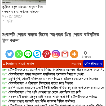
জুড়ীতে বাবুল আহমেদ বাবুল দাখিল
মাদরাসার রাস্তা দখলের অভিযোগ
May 27, 2023
In "জুড়ী"
সংবাদটি শেয়ার করতে নিচের “আপনার প্রিয় শেয়ার বাটনটিতে
ক্লিক করুন”
0
Shares
এ বিভাগের আরো সংবাদ
বিস্তারিত:
মৌলভীবাজার
মৌলভীবাজারে মেয়াদোত্তীর্ণ ও নিষিদ্ধ ফিজিশিয়ান স্যাম্পল বিক্রির দায়ে ৩ ফার্মেসিক
মৌলভীবাজার সদর উপজেলা মসজিদের ইমামকে বিদায় সংবর্ধনা
মজুরি বৃদ্ধি, গেজেট বাতিলসহ ৪ দফা দাবিতে চা শ্রমিক ফেডারেশনের বিক্ষোভ
মৌলভীবাজার ও শ্রীমঙ্গলে ডিডাফের গাছের চারা বিতরণ
এমপি নাসের রহমানের এআই তৈরী অশ্লীল ভিডিও ছড়ানোর অভিযোগে ঢাকা থেকে আ/সা
মৌলভীবাজার পৌর পানি শোধনাগার থেকে বৈদ্যুতিক তার চু/রি
সাবেক নৌ প্রধান মাহবুব আলী খানের শাহাদাতবার্ষিকী মৌলভীবাজারে পালিত
টেন্ডার ছাড়াই সরকারি গাছ বিক্রি করলেন বিসিক কর্মকর্তা
মৌলভীবাজারে ‘ফিরে দেখা জুলাই, আগামীর বাংলাদেশ ও আমাদের করণীয়’ শীর্ষক আ