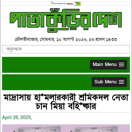
মৌলভীবাজার, সোমবার, ১০ আগস্ট ২০২৬, ২৬ শ্রাবণ ১৪৩৩
Main Menu
Sub Menu
মাদ্রাসায় হা*মলারকারী শ্রমিকদল নেতা
চান মিয়া বহি*ষ্কার
April 26, 2025,