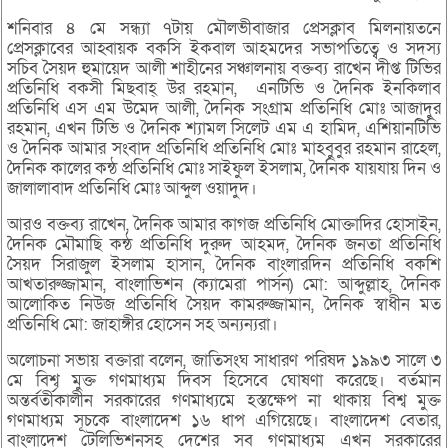
শনিবার ৪ মে সন্ধ্যা ৭টায় মৌলভীবাজার প্রেসক্লাব মিলনায়তনে
প্রেসক্লাবের আহ্বায়ক বকসি ইকবাল আহমদের সভাপতিত্বে ও সদস্য
সচিব সৈয়দ হুমায়েদ আলী শাহীনের সঞ্চালনায় বক্তব্য রাখেন দীপ্ত টিভির
প্রতিনিধি বকসী মিছবাহ্ উর রহমান, এনটিভি ও দৈনিক ইনকিলাব
প্রতিনিধি এস এম উমেদ আলী, দৈনিক সংগ্রাম প্রতিনিধি মোঃ আজাদুর
রহমান, এখন টিভি ও দৈনিক শ্যামল সিলেট এম এ হামিদ, এশিয়ানটিভি
ও দৈনিক আমার সংবাদ প্রতিনিধি প্রতিনিধি মোঃ মাহবুবুর রহমান রাহেল,
দৈনিক কালের কন্ঠ প্রতিনিধি মোঃ সাইফুল ইসলাম, দৈনিক যায়যায় দিন ও
জালালাবাদ প্রতিনিধি মোঃ আব্দুল ওয়াদুদ।
আরও বক্তব্য রাখেন, দৈনিক আমার কাগজ প্রতিনিধি মোক্তাদির হোসাইন,
দৈনিক মৌমাছি কন্ঠ প্রতিনিধি দুরুদ আহমদ, দৈনিক জনতা প্রতিনিধি
সৈয়দ সিরাজুল ইসলাম হাসান, দৈনিক বাংলারদিন প্রতিনিধি বকশি
আখতারুজ্জামান, বাংলাভিশন (ক্যামেরা পার্সন) মো: আব্দুল্লাহ, দৈনিক
আলোকিত নিউজ প্রতিনিধি সৈয়দ কামরুজ্জামান, দৈনিক স্বাধীন মত
প্রতিনিধি মো: জাহাঙ্গীর হোসেন সহ অন্যন্যরা।
অলোচনা সভায় বক্তারা বলেন, জাতিসংঘ সাধারণ পরিষদ ১৯৯৩ সালে ৩
মে বিশ্ব মুক্ত গণমাধ্যম দিবস হিসেবে ঘোষণা করেছে। বর্তমান
অন্তর্বর্তীকালীন সরকারের গণমাধ্যমে হস্তক্ষেপ না থাকায় বিশ্ব মুক্ত
গণমাধ্যম সূচকে বাংলাদেশ ১৬ ধাপ এগিয়েছে। বাংলাদেশ বেতার,
বাংলাদেশ টেলিভিশনসহ দেশের সব গণমাধ্যম এখন সরকারের