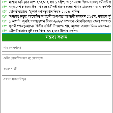
মার্শাল আর্ট ক্লাব কাপ-২০২৬: ২ স্বর্ণ, ১ রৌপ্য ও ১০ ব্রোঞ্জ জিতে সাফল্য মৌলভীবাজ
বাংলাদেশ হরিজন ঐক্য পরিষদ মৌলভীবাজার জেলা শাখার মানববন্ধন ও স্মারকলিপি প
মৌলভীবাজারে ‘জুলাই গণঅভ্যুত্থান দিবস-২০২৬’ পালিত
আদালত চত্বরে আলোচিত স/ন্ত্রা/সী হা/ম/লার আ/সামী জমসেদ গ্রে/প্তার, পলাতক দুই
৫ আগস্ট ‘জুলাই গণঅভ্যুত্থান দিবস-২০২৬’ উপলক্ষে মৌলভীবাজার জেলা প্রশাসনের 
জুলাই গণঅভ্যুত্থানের দ্বিতীয় বার্ষিকী উপলক্ষে শাহ মোস্তফা একাডেমিতে আলোচনা সভ
মৌলভীবাজারে দুই বেকারিকে ৬০ হাজার টাকার অর্থদণ্ড
মন্তব্য করুন