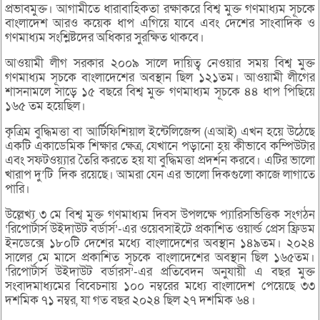
প্রভাবমুক্ত। আগামীতে ধারাবাহিকতা রক্ষাকরে বিশ্ব মুক্ত গণমাধ্যম সূচকে
বাংলাদেশ আরও কয়েক ধাপ এগিয়ে যাবে এবং দেশের সাংবাদিক ও
গণমাধ্যম সংশ্লিষ্টদের অধিকার সুরক্ষিত থাকবে।
আওয়ামী লীগ সরকার ২০০৯ সালে দায়িত্ব নেওয়ার সময় বিশ্ব মুক্ত
গণমাধ্যম সূচকে বাংলাদেশের অবস্থান ছিল ১২১তম। আওয়ামী লীগের
শাসনামলে সাড়ে ১৫ বছরে বিশ্ব মুক্ত গণমাধ্যম সূচকে ৪৪ ধাপ পিছিয়ে
১৬৫ তম হয়েছিল।
কৃত্রিম বুদ্ধিমত্তা বা আর্টিফিশিয়াল ইন্টেলিজেন্স (এআই) এখন হয়ে উঠেছে
একটি একাডেমিক শিক্ষার ক্ষেত্র, যেখানে পড়ানো হয় কীভাবে কম্পিউটার
এবং সফটওয়্যার তৈরি করতে হয় যা বুদ্ধিমত্তা প্রদর্শন করবে। এটির ভালো
খারাপ দু’টি দিক রয়েছে। আমরা যেন এর ভালো দিকগুলো কাজে লাগাতে
পারি।
উল্লেখ্য ৩ মে বিশ্ব মুক্ত গণমাধ্যম দিবস উপলক্ষে প্যারিসভিত্তিক সংগঠন
‘রিপোর্টার্স উইদাউট বর্ডার্স’-এর ওয়েবসাইটে প্রকাশিত ওয়ার্ল্ড প্রেস ফ্রিডম
ইনডেক্সে ১৮০টি দেশের মধ্যে বাংলাদেশের অবস্থান ১৪৯তম। ২০২৪
সালের মে মাসে প্রকাশিত সূচকে বাংলাদেশের অবস্থান ছিল ১৬৫তম।
‘রিপোর্টার্স উইদাউট বর্ডারস’-এর প্রতিবেদন অনুযায়ী এ বছর মুক্ত
সংবাদমাধ্যমের বিবেচনায় ১০০ নম্বরের মধ্যে বাংলাদেশ পেয়েছে ৩৩
দশমিক ৭১ নম্বর, যা গত বছর ২০২৪ ছিল ২৭ দশমিক ৬৪।