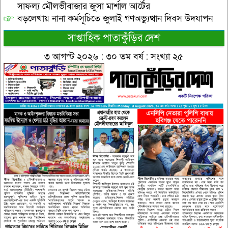
সাফল্য মৌলভীবাজার জুসা মার্শাল আর্টের
বড়লেখায় নানা কর্মসূচিতে জুলাই গণঅভ্যুত্থান দিবস উদযাপন
সাপ্তাহিক পাতাকুঁড়ির দেশ
৩ আগস্ট ২০২৬ : ৩০ তম বর্ষ : সংখ্যা ২৫