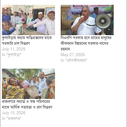
কুলাউড়ায় বন্যায় ক্ষতিগ্রস্তদের মাঝে
বিএনপি সরকার হবে গ্রামের মানুষের
সরকারি চাল বিতরণ
জীবনমান উন্নয়নের সরকার-নাসের
July 11, 2026
রহমান
In "কুলাউড়া"
May 27, 2026
In "মৌলভীবাজার"
রাজনগরে বন্যার্ত ও অন্ধ পরিবারের
মাঝে আর্থিক সহায়তা ও ত্রাণ বিতরণ
July 15, 2026
In "রাজনগর"