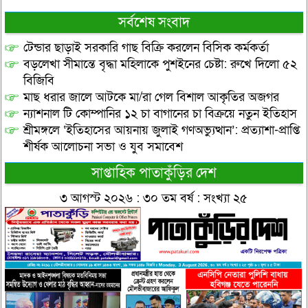
সর্বশেষ সংবাদ
টেন্ডার ছাড়াই সরকারি গাছ বিক্রি করলেন বিসিক কর্মকর্তা
বড়লেখা সীমান্তে বৃদ্ধা মহিলাকে পুশইনের চেষ্টা: রুখে দিলো ৫২
বিজিবি
মাছ ধরার জালে আটকে মা/রা গেল বিশাল আকৃতির অজগর
ন্যাশনাল টি কোম্পানির ১২ চা বাগানের চা বিক্রয়ে নতুন ইতিহাস
শ্রীমঙ্গলে ‘ইতিহাসের আয়নায় জুলাই গণঅভ্যুত্থান’: প্রত্যাশা-প্রাপ্তি
শীর্ষক আলোচনা সভা ও যুব সমাবেশ
সাপ্তাহিক পাতাকুঁড়ির দেশ
৩ আগস্ট ২০২৬ : ৩০ তম বর্ষ : সংখ্যা ২৫