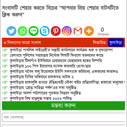
সংবাদটি শেয়ার করতে নিচের “আপনার প্রিয় শেয়ার বাটনটিতে
ক্লিক করুন”
0
Shares
এ বিভাগের আরো সংবাদ
বিস্তারিত:
কুলাউড়া
কুলাউড়া পাবলিক লাইব্রেরী’র অস্থায়ী কার্যালয়ের কার্যক্রম শুরু ও বৃক্ষরোপণ
রেলওয়ে পুলিশের সহায়তায় নিখোঁজ শিশুটি ফিরলো স্বজনদের কাছে
কুলাউড়ার টিলাগাঁও ইউনিয়নে চেয়ারম্যান মেম্বারদের দ্বন্ধের নিষ্পত্তি
কুলাউড়ায় ১০০ পিস ইয়াবাসহ মা/দক কারবারি গ্রে/ফ/তার
কুলাউড়ায় অবৈধ বালু উত্তোলনে ইউপি সদস্যকে জরিমানা, একজনের কারাদণ্ড
কুলাউড়ায় ডিবির অভিযানে মাদকসহ আটক ২
কুলাউড়ায় হাকালুকি হাওরে ঐতিহ্যবাহী নৌকা বাইচ প্রতিযোগিতা, হাজারো মানুষের ঢ
কুলাউড়ায় ‘স্রোত সাহিত্য পর্ষদ’এর সভা অনুষ্ঠিত
কুলাউড়া আদর্শ পাঠাগারের পুরস্কার বিতরণ অনুষ্ঠিত
কুলাউড়ায় বিশ্ব মাতৃদুগ্ধ সপ্তাহ ২০২৬ পালিত
মন্তব্য করুন