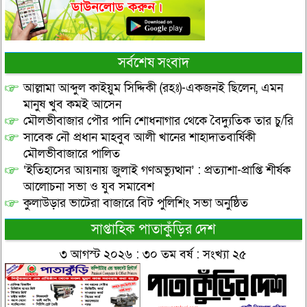
সর্বশেষ সংবাদ
আল্লামা আব্দুল কাইয়ুম সিদ্দিকী (রহঃ)-একজনই ছিলেন, এমন
মানুষ খুব কমই আসেন
মৌলভীবাজার পৌর পানি শোধনাগার থেকে বৈদ্যুতিক তার চু/রি
সাবেক নৌ প্রধান মাহবুব আলী খানের শাহাদাতবার্ষিকী
মৌলভীবাজারে পালিত
‘ইতিহাসের আয়নায় জুলাই গণঅভ্যুত্থান’ : প্রত্যাশা-প্রাপ্তি শীর্ষক
আলোচনা সভা ও যুব সমাবেশ
কুলাউড়ার ভাটেরা বাজারে বিট পুলিশিং সভা অনুষ্ঠিত
সাপ্তাহিক পাতাকুঁড়ির দেশ
৩ আগস্ট ২০২৬ : ৩০ তম বর্ষ : সংখ্যা ২৫