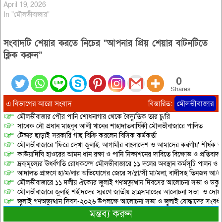
April 19, 2026
In "মৌলভীবাজার"
সংবাদটি শেয়ার করতে নিচের “আপনার প্রিয় শেয়ার বাটনটিতে
ক্লিক করুন”
0
Shares
এ বিভাগের আরো সংবাদ
বিস্তারিত:
মৌলভীবাজার
মৌলভীবাজার পৌর পানি শোধনাগার থেকে বৈদ্যুতিক তার চু/রি
সাবেক নৌ প্রধান মাহবুব আলী খানের শাহাদাতবার্ষিকী মৌলভীবাজারে পালিত
টেন্ডার ছাড়াই সরকারি গাছ বিক্রি করলেন বিসিক কর্মকর্তা
মৌলভীবাজারে ‘ফিরে দেখা জুলাই, আগামীর বাংলাদেশ ও আমাদের করণীয়’ শীর্ষক আ
কাউয়াদিঘি হাওরের আমন ধান রক্ষা ও পানি নিষ্কাশনের দাবিতে বিক্ষোভ ও প্রতিবাদ
দ্রব্যমূল্যের ঊর্ধ্বগতি রোধকল্পে মৌলভীবাজারে ১১ দলের অবস্থান কর্মসূচি পালন ও স
আদালত প্রাঙ্গণে হা/ম/লার অভিযোগের জেরে স/ন্ত্রা/সী মা/মলা, বাদীসহ তিনজন আ/হ
মৌলভীবাজারে ১১ দলীয় ঐক্যের জুলাই গণঅভ্যুত্থান দিবসের আলোচনা সভা ও ডকুমেন্
মৌলভীবাজারে জুলাই শহীদদের স্মরণে জাতীয় ছাত্রসমাজের আলোচনা সভা ও দোয়
জুলাই গণঅভ্যুত্থান দিবস-২০২৬ উপলক্ষে আলোচনা সভা ও জুলাই যোদ্ধাদের সংবর্ধ
মন্তব্য করুন