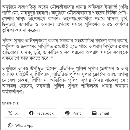
অনুষ্ঠানে সভাপতিত্ব করেন মৌলভীবাজার থানার অফিসার ইনচার্জ (ওসি)
গাজী মো: মাহবুবুর রহমান। অনুষ্ঠানে মৌলভীবাজার শহরের বিভিন্ন শ্রেণি-
পেশার মানুষ অংশগ্রহণ করেন। অংশগ্রহণকারীরা শহরে মাদক, চুরি,
ছিনতাই, ডাকাতি ও অন্যান্য অপরাধ দমনে পুলিশের আরও কার্যকর
ভূমিকা কামনা করেন।
পুলিশ সুপার আইনশৃঙ্খলা রক্ষায় সকলের সহযোগিতা কামনা করে বলেন,
“পুলিশ ও জনগণের সম্মিলিত প্রচেষ্টাই হতে পারে অপরাধ নির্মূলের প্রধান
হাতিয়ার। মাদক, চুরি, ডাকাতিসহ সব ধরনের অপরাধ দমনে সবাইকে
একযোগে কাজ করতে হবে।”
অনুষ্ঠানে আরও উপস্থিত ছিলেন অতিরিক্ত পুলিশ সুপার (প্রশাসন ও অর্থ)
আসিফ মহিউদ্দীন, পিপিএম, অতিরিক্ত পুলিশ সুপার (ক্রাইম অ্যান্ড অপস্)
নোবেল চাকমা, পিপিএম, অতিরিক্ত পুলিশ সুপার (সদর সার্কেল) মো:
আজমল হোসেন, সহকারী পুলিশ সুপার শাকিলসহ থানার অন্যান্য
কর্মকর্তাগণ।
Share this:
X
Facebook
Print
Email
WhatsApp