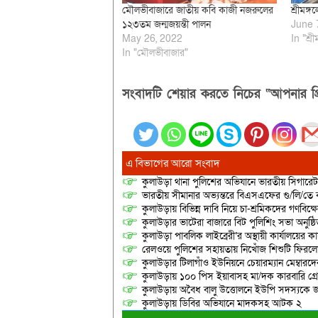
মৌলভীবাজারে জাতীয় কবি কাজী নজরুলের
শ্রীমঙ্
১২৩তম জন্মজয়ন্তী পালন
June 
May 26, 2022
In "শ্রী
In "মৌলভীবাজার"
সংবাদটি শেয়ার করতে নিচের “আপনার প্র
এ বিভাগের আরো সংবাদ
কুলাউড়া থানা পুলিশের অভিযানে ভারতীয় সিগারেট, চ
ভারতীয় সীমানার অভ্যন্তরে বিএসএফের গু/লি/তে 
কুলাউড়ায় বিভিন্ন দাবি নিয়ে চা-শ্রমিকদের গণবিক্
কুলাউড়ার ভাটেরা বাজারে বিট পুলিশিং সভা অনুষ্ঠ
কুলাউড়া পাবলিক লাইব্রেরী’র অস্থায়ী কার্যালয়ের কার
রেলওয়ে পুলিশের সহায়তায় নিখোঁজ শিশুটি ফিরল
কুলাউড়ার টিলাগাঁও ইউনিয়নে চেয়ারম্যান মেম্বারদের দ্
কুলাউড়ায় ১০০ পিস ইয়াবাসহ মা/দক কারবারি গ্র
কুলাউড়ায় অবৈধ বালু উত্তোলনে ইউপি সদস্যকে জ
কুলাউড়ায় ডিবির অভিযানে মাদকসহ আটক ২