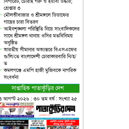
সিগারেট, চোরাই গরু ও ইয়াবা উদ্ধার;
গ্রেপ্তার ৩
মৌলভীবাজার ও শ্রীমঙ্গলে ডিডাফের
গাছের চারা বিতরণ
আইনশৃঙ্খলা পরিস্থিতি নিয়ে সাংবাদিকদের
সাথে শ্রীমঙ্গল থানায় ওসির মতবিনিময়
অনুষ্ঠিত
ভারতীয় সীমানার অভ্যন্তরে বিএসএফের
গু/লি/তে বাংলাদেশী চোরাকারবারি নি/হ/
ত
কমলগঞ্জে এমপি হাজী মুজিবকে নাগরিক
সংবর্ধনা
সাপ্তাহিক পাতাকুঁড়ির দেশ
৩ আগস্ট ২০২৬ : ৩০ তম বর্ষ : সংখ্যা ২৫