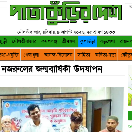
মৌলভীবাজার, রবিবার, ৯ আগস্ট ২০২৬, ২৫ শ্রাবণ ১৪৩৩
জুড়ী
মৌলভীবাজার
কমলগঞ্জ
শ্রীমঙ্গল
কুলাউড়া
বড়লেখা
রাজন
থ্য-প্রযুক্তি
খেলাধুলা
আনন্দ-বিনোদন
সাহিত্য
কবিতা-ছড়া
কৌতু
নজরুলের জন্মবার্ষিকী উদযাপন