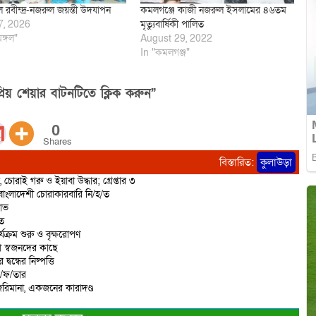
গলে রবীন্দ্র-নজরুল জয়ন্তী উদযাপন
কমলগঞ্জে কাজী নজরুল ইসলামের ৪৬তম
7, 2026
মৃত্যুবার্ষিকী পালিত
মঙ্গল"
August 29, 2022
In "কমলগঞ্জ"
িয় শেয়ার বাটনটিতে ক্লিক করুন”
0
Shares
বিস্তারিত:
কুলাউড়া
োরাই গরু ও ইয়াবা উদ্ধার; গ্রেপ্তার ৩
বাংলাদেশী চোরাকারবারি নি/হ/ত
ষোভ
িত
্যক্রম শুরু ও বৃক্ষরোপণ
ো স্বজনদের কাছে
বন্ধের নিষ্পত্তি
ে/ফ/তার
রিমানা, একজনের কারাদণ্ড