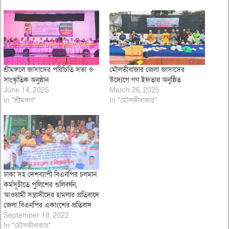
শ্রীমঙ্গলে জাসাসের পরিচিতি সভা ও
মৌলভীবাজার জেলা জাসাসের
সাংস্কৃতিক অনুষ্ঠান
উদ্যেগে গণ ইফতার অনুষ্ঠিত
June 14, 2025
March 26, 2025
In "শ্রীমঙ্গল"
In "মৌলভীবাজার"
ঢাকা সহ দেশব্যাপী বিএনপির চলমান
কর্মসূচীতে পুলিশের গুলিবর্ষন,
আওয়ামী সন্ত্রাসীদের হামলার প্রতিবাদে
জেলা বিএনপির একাংশের প্রতিবাদ
September 18, 2022
In "মৌলভীবাজার"