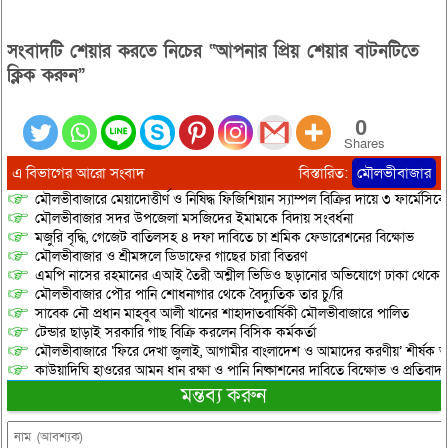
সংবাদটি শেয়ার করতে নিচের “আপনার প্রিয় শেয়ার বাটনটিতে
ক্লিক করুন”
0
Shares
এ বিভাগের আরো সংবাদ
বিস্তারিত:
মৌলভীবাজার
মৌলভীবাজারে মেয়াদোত্তীর্ণ ও নিষিদ্ধ ফিজিশিয়ান স্যাম্পল বিক্রির দায়ে ৩ ফার্মেসিক
মৌলভীবাজার সদর উপজেলা মসজিদের ইমামকে বিদায় সংবর্ধনা
মজুরি বৃদ্ধি, গেজেট বাতিলসহ ৪ দফা দাবিতে চা শ্রমিক ফেডারেশনের বিক্ষোভ
মৌলভীবাজার ও শ্রীমঙ্গলে ডিডাফের গাছের চারা বিতরণ
এমপি নাসের রহমানের এআই তৈরী অশ্লীল ভিডিও ছড়ানোর অভিযোগে ঢাকা থেকে আ/সা
মৌলভীবাজার পৌর পানি শোধনাগার থেকে বৈদ্যুতিক তার চু/রি
সাবেক নৌ প্রধান মাহবুব আলী খানের শাহাদাতবার্ষিকী মৌলভীবাজারে পালিত
টেন্ডার ছাড়াই সরকারি গাছ বিক্রি করলেন বিসিক কর্মকর্তা
মৌলভীবাজারে ‘ফিরে দেখা জুলাই, আগামীর বাংলাদেশ ও আমাদের করণীয়’ শীর্ষক আ
কাউয়াদিঘি হাওরের আমন ধান রক্ষা ও পানি নিষ্কাশনের দাবিতে বিক্ষোভ ও প্রতিবাদ
মন্তব্য করুন