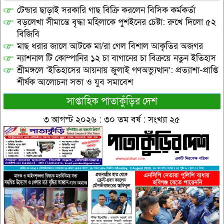
টেন্ডার ছাড়াই সরকারি গাছ বিক্রি করলেন বিসিক কর্মকর্তা
বড়লেখা সীমান্তে বৃদ্ধা মহিলাকে পুশইনের চেষ্টা: রুখে দিলো ৫২
বিজিবি
মাছ ধরার জালে আটকে মা/রা গেল বিশাল আকৃতির অজগর
ন্যাশনাল টি কোম্পানির ১২ চা বাগানের চা বিক্রয়ে নতুন ইতিহাস
শ্রীমঙ্গলে ‘ইতিহাসের আয়নায় জুলাই গণঅভ্যুত্থান’: প্রত্যাশা-প্রাপ্তি
শীর্ষক আলোচনা সভা ও যুব সমাবেশ
সাপ্তাহিক পাতাকুঁড়ির দেশ
৩ আগস্ট ২০২৬ : ৩০ তম বর্ষ : সংখ্যা ২৫