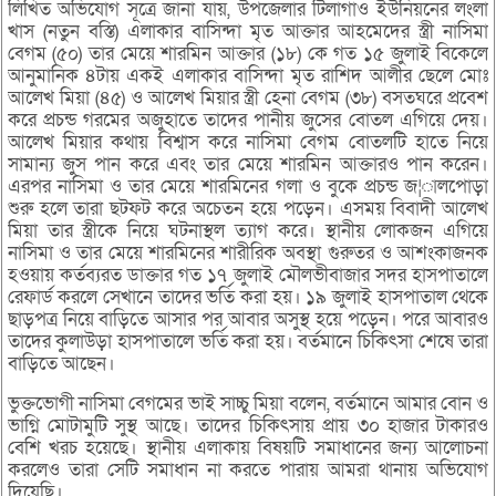
লিখিত অভিযোগ সূত্রে জানা যায়, উপজেলার টিলাগাঁও ইউনিয়নের লংলা
খাস (নতুন বস্তি) এলাকার বাসিন্দা মৃত আক্তার আহমেদের স্ত্রী নাসিমা
বেগম (৫০) তার মেয়ে শারমিন আক্তার (১৮) কে গত ১৫ জুলাই বিকেলে
আনুমানিক ৪টায় একই এলাকার বাসিন্দা মৃত রাশিদ আলীর ছেলে মোঃ
আলেখ মিয়া (৪৫) ও আলেখ মিয়ার স্ত্রী হেনা বেগম (৩৮) বসতঘরে প্রবেশ
করে প্রচন্ড গরমের অজুহাতে তাদের পানীয় জুসের বোতল এগিয়ে দেয়।
আলেখ মিয়ার কথায় বিশ্বাস করে নাসিমা বেগম বোতলটি হাতে নিয়ে
সামান্য জুস পান করে এবং তার মেয়ে শারমিন আক্তারও পান করেন।
এরপর নাসিমা ও তার মেয়ে শারমিনের গলা ও বুকে প্রচন্ড জ¦ালপোড়া
শুরু হলে তারা ছটফট করে অচেতন হয়ে পড়েন। এসময় বিবাদী আলেখ
মিয়া তার স্ত্রীকে নিয়ে ঘটনাস্থল ত্যাগ করে। স্থানীয় লোকজন এগিয়ে
নাসিমা ও তার মেয়ে শারমিনের শারীরিক অবস্থা গুরুতর ও আশংকাজনক
হওয়ায় কর্তব্যরত ডাক্তার গত ১৭ জুলাই মৌলভীবাজার সদর হাসপাতালে
রেফার্ড করলে সেখানে তাদের ভর্তি করা হয়। ১৯ জুলাই হাসপাতাল থেকে
ছাড়পত্র নিয়ে বাড়িতে আসার পর আবার অসুস্থ হয়ে পড়েন। পরে আবারও
তাদের কুলাউড়া হাসপাতালে ভর্তি করা হয়। বর্তমানে চিকিৎসা শেষে তারা
বাড়িতে আছেন।
ভুক্তভোগী নাসিমা বেগমের ভাই সাচ্চু মিয়া বলেন, বর্তমানে আমার বোন ও
ভাগ্নি মোটামুটি সুস্থ আছে। তাদের চিকিৎসায় প্রায় ৩০ হাজার টাকারও
বেশি খরচ হয়েছে। স্থানীয় এলাকায় বিষয়টি সমাধানের জন্য আলোচনা
করলেও তারা সেটি সমাধান না করতে পারায় আমরা থানায় অভিযোগ
দিয়েছি।