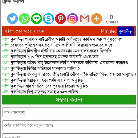
ক্লিক করুন”
0
Shares
এ বিভাগের আরো সংবাদ
বিস্তারিত:
কুলাউড়া
কুলাউড়া পাবলিক লাইব্রেরী’র অস্থায়ী কার্যালয়ের কার্যক্রম শুরু ও বৃক্ষরোপণ
রেলওয়ে পুলিশের সহায়তায় নিখোঁজ শিশুটি ফিরলো স্বজনদের কাছে
কুলাউড়ার টিলাগাঁও ইউনিয়নে চেয়ারম্যান মেম্বারদের দ্বন্ধের নিষ্পত্তি
কুলাউড়ায় ১০০ পিস ইয়াবাসহ মা/দক কারবারি গ্রে/ফ/তার
কুলাউড়ায় অবৈধ বালু উত্তোলনে ইউপি সদস্যকে জরিমানা, একজনের কারাদণ্ড
কুলাউড়ায় ডিবির অভিযানে মাদকসহ আটক ২
কুলাউড়ায় হাকালুকি হাওরে ঐতিহ্যবাহী নৌকা বাইচ প্রতিযোগিতা, হাজারো মানুষের ঢ
কুলাউড়ায় ‘স্রোত সাহিত্য পর্ষদ’এর সভা অনুষ্ঠিত
কুলাউড়া আদর্শ পাঠাগারের পুরস্কার বিতরণ অনুষ্ঠিত
কুলাউড়ায় বিশ্ব মাতৃদুগ্ধ সপ্তাহ ২০২৬ পালিত
মন্তব্য করুন