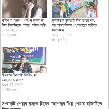
পুলিশ অপহরণ ও ধর্ষণের মামলা না
কুলাউড়ায় স্কুলছাত্রী সীমা হ/ত্যা মাম/
নিয়ে ভিকটিমকে পাঠায় ধর্ষকের বাড়ি
লার আসা/মীদের গ্রে/ফতারের দাবীতে
June 10, 2023
মানববন্ধন
In "বড়লেখা"
July 11, 2026
In "কুলাউড়া"
শ্রীমঙ্গলে কিশোরী নিখোঁজ, মা
রহস্যজনক লাপাত্তা
April 16, 2022
In "শ্রীমঙ্গল"
সংবাদটি শেয়ার করতে নিচের “আপনার প্রিয় শেয়ার বাটনটিতে