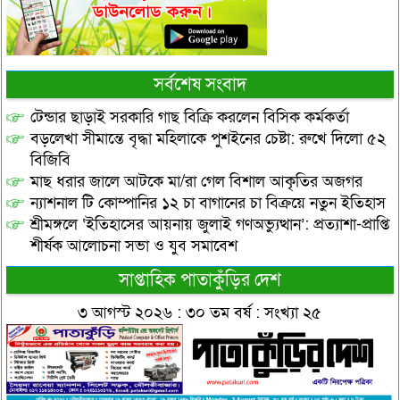
সর্বশেষ সংবাদ
টেন্ডার ছাড়াই সরকারি গাছ বিক্রি করলেন বিসিক কর্মকর্তা
বড়লেখা সীমান্তে বৃদ্ধা মহিলাকে পুশইনের চেষ্টা: রুখে দিলো ৫২
বিজিবি
মাছ ধরার জালে আটকে মা/রা গেল বিশাল আকৃতির অজগর
ন্যাশনাল টি কোম্পানির ১২ চা বাগানের চা বিক্রয়ে নতুন ইতিহাস
শ্রীমঙ্গলে ‘ইতিহাসের আয়নায় জুলাই গণঅভ্যুত্থান’: প্রত্যাশা-প্রাপ্তি
শীর্ষক আলোচনা সভা ও যুব সমাবেশ
সাপ্তাহিক পাতাকুঁড়ির দেশ
৩ আগস্ট ২০২৬ : ৩০ তম বর্ষ : সংখ্যা ২৫