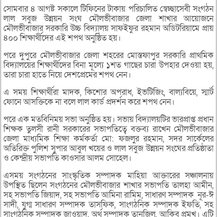
সোমবার ৪ আগষ্ট সকালে টিফিনের টাকায় পরিচালিত স্বেচ্ছাসেবী সংগঠন
লাল সবুজ উন্নয়ন সংঘ মৌলভীবাজার জেলা শাখার আয়োজনে
মৌলভীবাজার সরকারি উচ্চ বিদ্যালয় সাফইফুর রহমান অডিটরিয়ামে প্রায়
৪০০ শিক্ষার্থীদের এই শপথ অনুষ্ঠিত হয়।
পরে দুপুরে মৌলভীবাজার জেলা শহরের মোস্তফাপুর সরকারি প্রাথমিক
বিদ্যালয়ের শিক্ষার্থীদের বিনা মূল্যে ১শত গাছের চারা উপহার দেওয়া হয়,
তারা চারা হাতে নিয়ে দেশপ্রেমের শপথ নেন।
এ সময় শিক্ষার্থীরা মাদক, কিশোর অপরাধ, ইভটিজিং, বাল্যবিয়ে, স্মার্ট
ফোনে আসক্তিকে না বলে লাল কার্ড প্রদর্শন করে শপথ নেন।
পরে এক মতবিনিময় সভা অনুষ্ঠিত হয়। সভায় বিদ্যালয়টির ভারপ্রাপ্ত প্রধান
শিক্ষক তুলসী রানী সরকারের সভাপতিত্বে বক্তব্য রাখেন মৌলভীবাজার
জেলা মাধ্যমিক শিক্ষা কর্মকর্তা মো: ফজলুর রহমান, সদর সার্কেলের
অতিরিক্ত পুলিশ সুপার আবুল খয়ের ও লাল সবুজ উন্নয়ন সংঘের প্রতিষ্ঠাতা
ও কেন্দ্রীয় সভাপতি কাওসার আলম সোহেল।
এসময় সংগঠনের সাংস্কৃতিক সম্পাদক মাহিয়া আক্তারের সঞ্চালনায়
উপস্থিত ছিলেন সংগঠনের মৌলভীবাজার শাখার সভাপতি তালহা আমীন,
সহ সভাপতি জিয়াদ, সহ সভাপতি আমিনা রামিম, সাধারণ সম্পাদক নূর-ঈ
সাদী, যুগ্ম সাধারণ সম্পাদক তাসফিক, সাংগঠনিক সম্পাদক ইফতি, সহ
সাংগঠনিক সম্পাদক জাওয়াদ, অর্থ সম্পাদক তানজিল, আকিব প্রমুখ। এটি