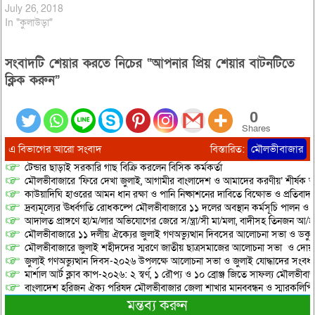
সবুজ উন্নয়ন সংঘের’ আয়োজনে
July 26, 2018
মাদক, যৌন হয়রানি ও বাল্য বিবাহকে
In "কুলাউড়া"
লাল কার্ড প্রদর্শন, শপথ পাঠ ও
আলোচনা সভা অনুষ্ঠিত হয়েছে।
সংবাদটি শেয়ার করতে নিচের “আপনার প্রিয় শেয়ার বাটনটিতে
সংগঠনের সদস্যরা টিফিনের টাকা
বাঁচিয়ে সারা দেশের বিভিন্ন…
ক্লিক করুন”
0
Shares
এ বিভাগের আরো সংবাদ
বিস্তারিত:
মৌলভীবাজার
টেন্ডার ছাড়াই সরকারি গাছ বিক্রি করলেন বিসিক কর্মকর্তা
মৌলভীবাজারে ‘ফিরে দেখা জুলাই, আগামীর বাংলাদেশ ও আমাদের করণীয়’ শীর্ষক আ
কাউয়াদিঘি হাওরের আমন ধান রক্ষা ও পানি নিষ্কাশনের দাবিতে বিক্ষোভ ও প্রতিবাদ
দ্রব্যমূল্যের ঊর্ধ্বগতি রোধকল্পে মৌলভীবাজারে ১১ দলের অবস্থান কর্মসূচি পালন ও স
আদালত প্রাঙ্গণে হা/ম/লার অভিযোগের জেরে স/ন্ত্রা/সী মা/মলা, বাদীসহ তিনজন আ/হ
মৌলভীবাজারে ১১ দলীয় ঐক্যের জুলাই গণঅভ্যুত্থান দিবসের আলোচনা সভা ও ডকুমেন্
মৌলভীবাজারে জুলাই শহীদদের স্মরণে জাতীয় ছাত্রসমাজের আলোচনা সভা ও দোয়
জুলাই গণঅভ্যুত্থান দিবস-২০২৬ উপলক্ষে আলোচনা সভা ও জুলাই যোদ্ধাদের সংবর্ধ
মার্শাল আর্ট ক্লাব কাপ-২০২৬: ২ স্বর্ণ, ১ রৌপ্য ও ১০ ব্রোঞ্জ জিতে সাফল্য মৌলভীবাজ
বাংলাদেশ হরিজন ঐক্য পরিষদ মৌলভীবাজার জেলা শাখার মানববন্ধন ও স্মারকলিপি প
মন্তব্য করুন