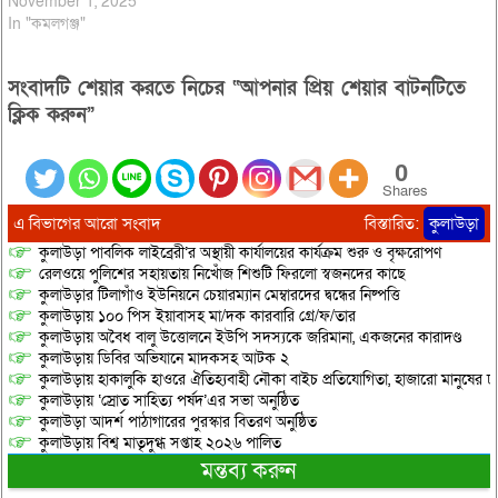
November 1, 2025
In "কমলগঞ্জ"
সংবাদটি শেয়ার করতে নিচের “আপনার প্রিয় শেয়ার বাটনটিতে
ক্লিক করুন”
0
Shares
এ বিভাগের আরো সংবাদ
বিস্তারিত:
কুলাউড়া
কুলাউড়া পাবলিক লাইব্রেরী’র অস্থায়ী কার্যালয়ের কার্যক্রম শুরু ও বৃক্ষরোপণ
রেলওয়ে পুলিশের সহায়তায় নিখোঁজ শিশুটি ফিরলো স্বজনদের কাছে
কুলাউড়ার টিলাগাঁও ইউনিয়নে চেয়ারম্যান মেম্বারদের দ্বন্ধের নিষ্পত্তি
কুলাউড়ায় ১০০ পিস ইয়াবাসহ মা/দক কারবারি গ্রে/ফ/তার
কুলাউড়ায় অবৈধ বালু উত্তোলনে ইউপি সদস্যকে জরিমানা, একজনের কারাদণ্ড
কুলাউড়ায় ডিবির অভিযানে মাদকসহ আটক ২
কুলাউড়ায় হাকালুকি হাওরে ঐতিহ্যবাহী নৌকা বাইচ প্রতিযোগিতা, হাজারো মানুষের ঢ
কুলাউড়ায় ‘স্রোত সাহিত্য পর্ষদ’এর সভা অনুষ্ঠিত
কুলাউড়া আদর্শ পাঠাগারের পুরস্কার বিতরণ অনুষ্ঠিত
কুলাউড়ায় বিশ্ব মাতৃদুগ্ধ সপ্তাহ ২০২৬ পালিত
মন্তব্য করুন