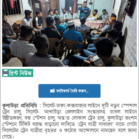
📸 ফটোকার্ড তৈরি করুন..
কুলাউড়া
প্রতিনিধি :
সিলেট-ঢাকা-কক্সবাজার লাইনে দুটি নতুন স্পেশাল
ট্রেন চালু, সিলেট- আখাউড়া রেললাইন সংস্কারসহ ডাবল লাইনে
উন্নীতকরণ, বন্ধ স্টেশন চালু, অন্ত:ত লোকাল ট্রেন চালু, কুলাউড়া জংশন
স্টেশনে টিকিট বরাদ্ধ বাড়ানো দাবিতে ‘ট্রেন যাত্রী সাধারণ’ নামে গোটা
সিলেটের ট্রেন যাত্রীরা বৃহত্তর ও কঠোর আন্দোলনে নামছেন বলে জানা
গেছে।