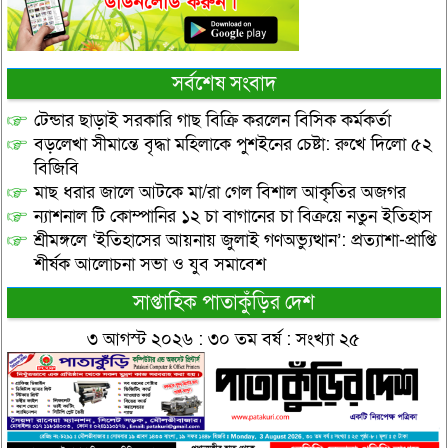
সর্বশেষ সংবাদ
টেন্ডার ছাড়াই সরকারি গাছ বিক্রি করলেন বিসিক কর্মকর্তা
বড়লেখা সীমান্তে বৃদ্ধা মহিলাকে পুশইনের চেষ্টা: রুখে দিলো ৫২
বিজিবি
মাছ ধরার জালে আটকে মা/রা গেল বিশাল আকৃতির অজগর
ন্যাশনাল টি কোম্পানির ১২ চা বাগানের চা বিক্রয়ে নতুন ইতিহাস
শ্রীমঙ্গলে ‘ইতিহাসের আয়নায় জুলাই গণঅভ্যুত্থান’: প্রত্যাশা-প্রাপ্তি
শীর্ষক আলোচনা সভা ও যুব সমাবেশ
সাপ্তাহিক পাতাকুঁড়ির দেশ
৩ আগস্ট ২০২৬ : ৩০ তম বর্ষ : সংখ্যা ২৫