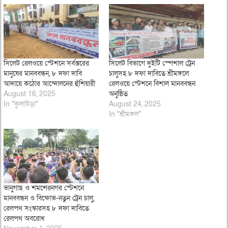
সিলেট রেলওয়ে স্টেশনে সর্বস্তরের
সিলেট বিভাগে দুইটি স্পেশাল ট্রেন
মানুষের মানববন্ধন, ৮ দফা দাবি
চালুসহ ৮ দফা দাবিতে শ্রীমঙ্গলে
আদায়ে কঠোর আন্দোলনের হুঁশিয়ারী
রেলওয়ে স্টেশনে বিশাল মানববন্ধন
August 16, 2025
অনুষ্ঠিত
In "কুলাউড়া"
August 24, 2025
In "শ্রীমঙ্গল"
ভানুগাছ ও শমশেরনগর স্টেশনে
মানববন্ধন ও বিক্ষোভ-নতুন ট্রেন চালু,
রেলপথ সংস্কারসহ ৮ দফা দাবিতে
রেলপথ অবরোধ