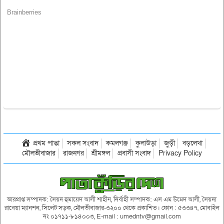
প্রথম পাতা
সকল সংবাদ
কমলগঞ্জ
কুলাউড়া
জুড়ী
বড়লেখা
মৌলভীবাজার
রাজনগর
শ্রীমঙ্গল
প্রবাসী সংবাদ
Privacy Policy
ভারপ্রাপ্ত সম্পাদক: সৈয়দ হুমায়েদ আলী শাহীন, নির্বাহী সম্পাদক: এস এম উমেদ আলী, সৈয়দা
রাবেয়া ম্যানশন, সিলেট সড়ক, মৌলভীবাজার-৩২০০ থেকে প্রকাশিত। ফোন : ৫৩৩৪৭, মোবাইল
নং ০১৭১১-৮১৪০০৩, E-mail : umedntv@gmail.com