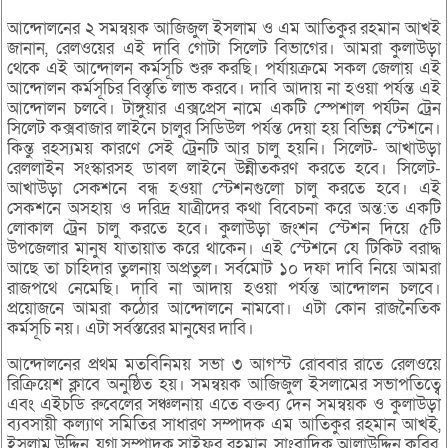
আন্দোলনের ২ সমন্বয়ক আজিজুল ইসলাম ও এম আতিকুর রহমান আখই
জানান, রেলওয়ের এই দাবি গোটা সিলেট বিভাগের। আমরা কুলাউড়া
থেকে এই আন্দোলন কর্মসূচি শুরু করছি। পর্যায়ক্রমে সকল জেলায় এই
আন্দোলন কর্মসূচির বিস্তৃতি লাভ করবে। দাবি আদায় না হওয়া পর্যন্ত এই
আন্দোলন চলবে। টাঙ্গুয়ার এক্সপ্রেস নামে একটি স্পেশাল পর্যটন ট্রেন
সিলেট কক্সবাজার লাইনে চালুর সিডিউল পর্যন্ত দেয়া হয় বিভিন্ন স্টেশনে।
কিন্তু রহস্যময় কারণে সেই ট্রেনটি আর চালু হয়নি। সিলেট- আখাউড়া
রেললাইন সংস্কারসহ ডাবল লাইনে উন্নীতকরণ করতে হবে। সিলেট-
আখাউড়া সেকশনে বন্ধ হওয়া স্টেশনগুলো চালু করতে হবে। এই
সেকশনে অসহায় ও দরিদ্র যাত্রীদের কথা বিবেচনা করে অন্ত:ত একটি
লোকাল ট্রেন চালু করতে হবে। কুলাউড়া জংশন স্টেশন দিয়ে ৫টি
উপজেলার মানুষ যাতায়াত করে থাকেন। এই স্টেশনে যে টিকিট বরাদ্ধ
আছে তা চাহিদার তুলনায় অপ্রতুল। সর্বমোট ১০ দফা দাবি নিয়ে আমরা
রাজপথে নেমেছি। দাবি না আদায় হওয়া পর্যন্ত আন্দোলন চলবে।
প্রয়োজনে আমরা কঠোর আন্দোলনে নামবো। এটা কোন রাজনৈতিক
কর্মসূচি নয়। এটা সর্বস্তরের মানুষের দাবি।
আন্দোলনের প্রথম মতবিনিময় সভা ৩ আগস্ট রোববার রাতে রেলওয়ে
রিক্রিয়েশ ক্লাবে অনুষ্ঠিত হয়। সমন্বয়ক আজিজুল ইসলামের সভাপতিত্বে
এবং এইচডি রুবেলের সঞ্চলনায় এতে বক্তব্য দেন সমন্বয়ক ও কুলাউড়া
ব্যবসায়ী কল্যাণ সমিতির সাধারণ সম্পাদক এম আতিকুর রহমান আখই,
ইসলাম উদ্দিন, যুগ্ম সম্পাদক সাইফুর রহমান, সাংবাদিক আলাউদ্দিন কবির,