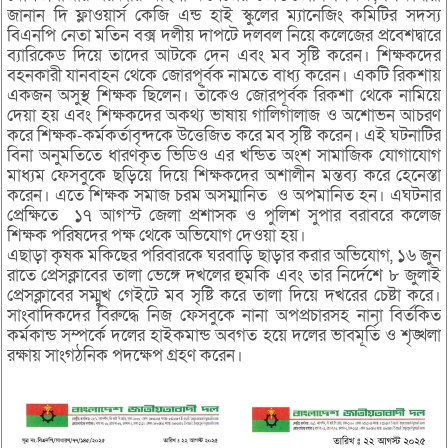
জানান দি ফ্লাওয়ার্স কেজি এন্ড হাই স্কুলের ম্যানেজিং কমিটির সদস্য
বিএনপি নেতা মতিন বক্স দলীয় দাপটে দলবল নিয়ে কলেজের প্রবেশদ্বারে
ব্যারিকেড দিয়ে তাদের আটকে দেন এবং মব সৃষ্টি করেন। শিক্ষকদের
বহনকারী যানবাহন থেকে জোরপূর্বক নামতে বাধ্য করেন। একটি রিকশায়
একজন অসুস্থ শিক্ষক ছিলেন। তাঁকেও জোরপূর্বক রিকশা থেকে নামিয়ে
দেয়া হয় এবং শিক্ষকদের অকথ্য ভাষায় গালিগালাজ ও অশোভন আচরণ
করে শিক্ষক-কর্মকর্তাবৃন্দকে উত্তেজিত করে মব সৃষ্টি করেন। এই ঘটনাটির
বিনা অনুমতিতে ধারণকৃত ভিডিও এর খন্ডিত অংশ সামাজিক যোগাযোগ
মাধ্যম ফেসবুকে ছড়িয়ে দিয়ে শিক্ষকদের অশালীন মন্তব্য করে হেনেস্তা
করেন। এতে শিক্ষক সমাজ চরম অসম্মানিত ও অপমানিত হন। এঘটনার
প্রেক্ষিতে ১৭ আগস্ট জেলা প্রশাসক ও পুলিশ সুপার বরাবরে কলেজ
শিক্ষক পরিষদের পক্ষ থেকে অভিযোগ দেওয়া হয়।
এছাড়া কৃষক মকিছের পরিবারকে ঘরবাড়ি ছাড়ার করার অভিযোগ, ১৬ জুন
রাতে প্রেসক্লাবের তালা ভেঙ্গে দখলের হুমকি এবং তার নির্দেশে ৮ জুলাই
প্রেসক্লাবের সম্মুখ গেইটে মব সৃষ্টি করে তালা দিয়ে দখরের চেষ্টা করে।
সাংবাদিকদের বিরুদ্ধে নিজ ফেসবুকে নানা অপপ্রচারসহ নানা বির্তকিত
কর্মকান্ড সম্পর্কে দলের হাইকমান্ড অবগত হয়ে দলের ভাবমূর্তি ও শৃঙ্খলা
রক্ষায় সাংগঠনিক পদক্ষেপ গ্রহণ করেন।