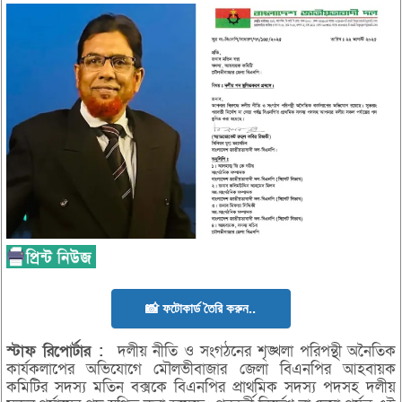
📸 ফটোকার্ড তৈরি করুন..
স্টাফ রিপোর্টার :
দলীয় নীতি ও সংগঠনের শৃঙ্খলা পরিপন্থী অনৈতিক
কার্যকলাপের অভিযোগে মৌলভীবাজার জেলা বিএনপির আহবায়ক
কমিটির সদস্য মতিন বক্সকে বিএনপির প্রাথমিক সদস্য পদসহ দলীয়