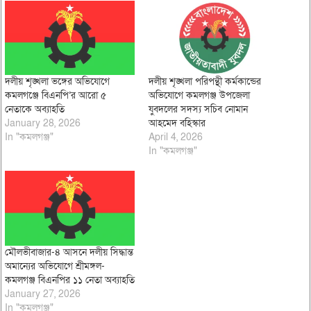
দলীয় শৃঙ্খলা ভঙ্গের অভিযোগে
দলীয় শৃঙ্খলা পরিপন্থী কর্মকান্ডের
কমলগঞ্জে বিএনপি’র আরো ৫
অভিযোগে কমলগঞ্জ উপজেলা
নেতাকে অব্যাহতি
যুবদলের সদস্য সচিব নোমান
January 28, 2026
আহমেদ বহিস্কার
In "কমলগঞ্জ"
April 4, 2026
In "কমলগঞ্জ"
মৌলভীবাজার-৪ আসনে দলীয় সিদ্ধান্ত
অমান্যের অভিযোগে শ্রীমঙ্গল-
কমলগঞ্জ বিএনপির ১১ নেতা অব্যাহতি
January 27, 2026
In "কমলগঞ্জ"