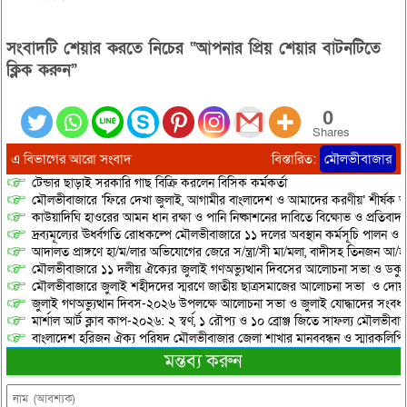
সংবাদটি শেয়ার করতে নিচের “আপনার প্রিয় শেয়ার বাটনটিতে
ক্লিক করুন”
0
Shares
এ বিভাগের আরো সংবাদ
বিস্তারিত:
মৌলভীবাজার
টেন্ডার ছাড়াই সরকারি গাছ বিক্রি করলেন বিসিক কর্মকর্তা
মৌলভীবাজারে ‘ফিরে দেখা জুলাই, আগামীর বাংলাদেশ ও আমাদের করণীয়’ শীর্ষক আ
কাউয়াদিঘি হাওরের আমন ধান রক্ষা ও পানি নিষ্কাশনের দাবিতে বিক্ষোভ ও প্রতিবাদ
দ্রব্যমূল্যের ঊর্ধ্বগতি রোধকল্পে মৌলভীবাজারে ১১ দলের অবস্থান কর্মসূচি পালন ও স
আদালত প্রাঙ্গণে হা/ম/লার অভিযোগের জেরে স/ন্ত্রা/সী মা/মলা, বাদীসহ তিনজন আ/হ
মৌলভীবাজারে ১১ দলীয় ঐক্যের জুলাই গণঅভ্যুত্থান দিবসের আলোচনা সভা ও ডকুমেন্
মৌলভীবাজারে জুলাই শহীদদের স্মরণে জাতীয় ছাত্রসমাজের আলোচনা সভা ও দোয়
জুলাই গণঅভ্যুত্থান দিবস-২০২৬ উপলক্ষে আলোচনা সভা ও জুলাই যোদ্ধাদের সংবর্ধ
মার্শাল আর্ট ক্লাব কাপ-২০২৬: ২ স্বর্ণ, ১ রৌপ্য ও ১০ ব্রোঞ্জ জিতে সাফল্য মৌলভীবাজ
বাংলাদেশ হরিজন ঐক্য পরিষদ মৌলভীবাজার জেলা শাখার মানববন্ধন ও স্মারকলিপি প
মন্তব্য করুন