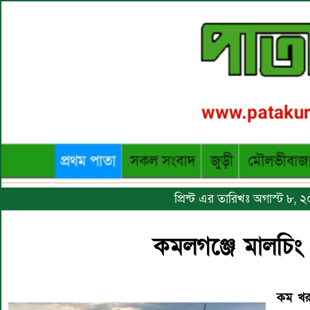
প্রিন্ট এর তারিখঃ অগাস্ট ৮,
কমলগঞ্জে মালচিং
কম
খ