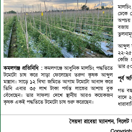
মালচিং
ঢেকে 
অপচয় হ
বজায় 
তুলনাম
আব্দুল
২২-২৫ 
কেজি 
তার ৫০
কমলগঞ্জ
প্রতিনিধি :
কমলগঞ্জে আধুনিক মালচিং পদ্ধতিতে
টমেটো চাষ করে সাড়া ফেলেছেন তরুণ কৃষক আব্দুল
পূর্ব
অভ
মান্নান। সাড়ে ১২ বিঘা জমিতে আগাম টমেটো আবাদ করে
তিনি এবার ৩৫ লাখ টাকা পর্যন্ত লাভের আশায় বুক
গত বছ
বেঁধেছেন। তার সাফল্য দেখে স্থানীয় আরও কয়েকজন
বাদে 
কৃষক একই পদ্ধতিতে টমেটো চাষ শুরু করেছেন।
ধারা
সৈয়দা রাবেয়া ম্যানশন, সিল
Copyright