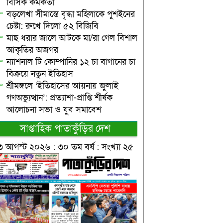
বিসিক কর্মকর্তা
বড়লেখা সীমান্তে বৃদ্ধা মহিলাকে পুশইনের
চেষ্টা: রুখে দিলো ৫২ বিজিবি
মাছ ধরার জালে আটকে মা/রা গেল বিশাল
আকৃতির অজগর
ন্যাশনাল টি কোম্পানির ১২ চা বাগানের চা
বিক্রয়ে নতুন ইতিহাস
শ্রীমঙ্গলে ‘ইতিহাসের আয়নায় জুলাই
গণঅভ্যুত্থান’: প্রত্যাশা-প্রাপ্তি শীর্ষক
আলোচনা সভা ও যুব সমাবেশ
সাপ্তাহিক পাতাকুঁড়ির দেশ
৩ আগস্ট ২০২৬ : ৩০ তম বর্ষ : সংখ্যা ২৫