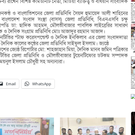
 রাখেন বিশিষ্ট কমিউনিটি নেতা, মিডিয়া ব্যক্তিত্ব ও বর্ষিয়ান সাংবাদিক
জনকন্ঠ ও বাংলাভিশনের জেলা প্রতিনিধি সৈয়দ হুমায়েদ আলী শাহিনের
বাংলাদেশ সংবাদ সংস্থা (বাসস) জেলা প্রতিনিধি, বিএনএসবি চক্ষু
াপতি ডা: ছাদিক আহমদ, মৌলভীবাজার পাবলিক লাইব্রেরির সাধারণ
দিক ও দৈনিক সংগ্রাম প্রতিনিধি মোঃ আজাদুর রহমান আজাদ।
, এনটিভির স্টাফ করেসপন্ডেন্ট ও দৈনিক ইনকিলাব এর জেলা সংবাদদাতা
ৈনিক কালের কন্ঠের জেলা প্রতিনিধি সাইফুল ইসলাম। জ্যষ্ঠে
ের জ্যেষ্ঠ রিপোর্টার মো: শাহজাহান মিয়া, দৈনিক মানব জমিন পত্রিকার
ন টিভির জেলা প্রতিনিধি ও মৌলভীবাজার টুয়েনটিফোর ডটকম সম্পাদক
 ময়নুল ইসলাম চৌধুরী সহ অন্যন্যরা।
Email
WhatsApp