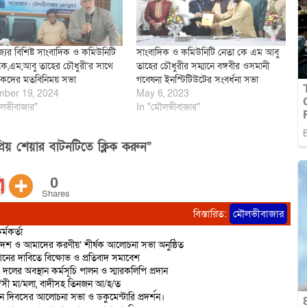
জ্যের বিশিষ্ট সাংবাদিক ও কমিউনিটি
সাংবাদিক ও কমিউনিটি নেতা কে এম আবু
কে,এম,আবু তাহের চৌধুরী’র সাথে
তাহের চৌধুরীর সম্মানে বঙ্গবীর ওসমানী
িকদের মতবিনিময় সভা
গবেষনা ইনস্টিটিউটের সংবর্ধনা সভা
ber 19, 2024
May 6, 2023
লভীবাজার"
In "মৌলভীবাজার"
িয় শেয়ার বাটনটিতে ক্লিক করুন”
0
Shares
বিস্তারিত:
মৌলভীবাজার
্মকর্তা
দেশ ও আমাদের করণীয়’ শীর্ষক আলোচনা সভা অনুষ্ঠিত
শনের দাবিতে বিক্ষোভ ও প্রতিবাদ সমাবেশ
 দলের অবস্থান কর্মসূচি পালন ও স্মারকলিপি প্রদান
রা/সী মা/মলা, বাদীসহ তিনজন আ/হ/ত
ান দিবসের আলোচনা সভা ও ডকুমেন্টারি প্রদর্শন।