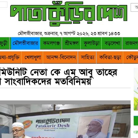
মৌলভীবাজার, শুক্রবার, ৭ আগস্ট ২০২৬, ২৩ শ্রাবণ ১৪৩৩
জুড়ী
মৌলভীবাজার
কমলগঞ্জ
শ্রীমঙ্গল
কুলাউড়া
বড়লেখা
রাজন
থ্য-প্রযুক্তি
খেলাধুলা
আনন্দ-বিনোদন
সাহিত্য
কবিতা-ছড়া
কৌতু
্ট কমিউনিটি নেতা কে এম আবু তাহের
ে সাংবাদিকদের মতবিনিময়