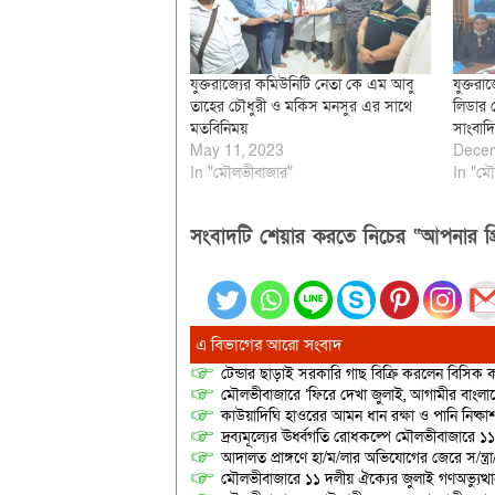
যুক্তরাজ্যের কমিউনিটি নেতা কে এম আবু
যুক্তরা
তাহের চৌধুরী ও মকিস মনসুর এর সাথে
লিডার 
মতবিনিময়
সাংবাদ
May 11, 2023
Decem
In "মৌলভীবাজার"
In "মৌ
সংবাদটি শেয়ার করতে নিচের “আপনার প্র
এ বিভাগের আরো সংবাদ
টেন্ডার ছাড়াই সরকারি গাছ বিক্রি করলেন বিসিক কর
মৌলভীবাজারে ‘ফিরে দেখা জুলাই, আগামীর বাংলা
কাউয়াদিঘি হাওরের আমন ধান রক্ষা ও পানি নিষ্কা
দ্রব্যমূল্যের ঊর্ধ্বগতি রোধকল্পে মৌলভীবাজারে ১১
আদালত প্রাঙ্গণে হা/ম/লার অভিযোগের জেরে স/ন্ত্
মৌলভীবাজারে ১১ দলীয় ঐক্যের জুলাই গণঅভ্যুত্থ