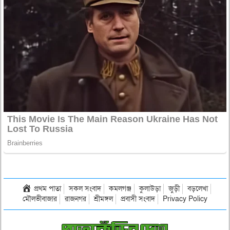
প্রথম পাতা
সকল সংবাদ
কমলগঞ্জ
কুলাউড়া
জুড়ী
বড়লেখা
মৌলভীবাজার
রাজনগর
শ্রীমঙ্গল
প্রবাসী সংবাদ
Privacy Policy