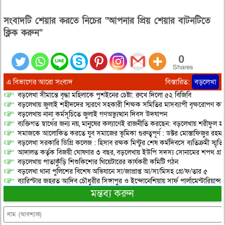
সংবাদটি শেয়ার করতে নিচের “আপনার প্রিয় শেয়ার বাটনটিতে
ক্লিক করুন”
0
Shares
এ বিভাগের আরো সংবাদ
বিস্তারিত:
বড়লেখা
বড়লেখা সীমান্তে বৃদ্ধা মহিলাকে পুশইনের চেষ্টা: রুখে দিলো ৫২ বিজিবি
বড়লেখায় জুলাই শহীদদের স্মরণে সহকারী শিক্ষক সমিতির মাসব্যাপী বৃক্ষরোপণ কর্ম
বড়লেখায় নানা কর্মসূচিতে জুলাই গণঅভ্যুত্থান দিবস উদযাপন
ব্যক্তিগত স্বার্থের জন্য নয়, মানুষের কল্যাণেই রাজনীতি করছেন: বড়লেখায় শরীফুল হ
সমাজকে আলোকিত করতে যুব সমাজের ভূমিকা গুরুত্বপূর্ণ : ডক্টর মোস্তাফিজুর রহম
বড়লেখা সরকারি ডিগ্রি কলেজ : হিসাব রক্ষক মিন্টুর শেষ কর্মদিবসে ব্যতিক্রমী স্মৃ
আদালত কর্তৃক বিজয়ী ঘোষণার ৩ বছর, বড়লেখায় ইউপি সদস্য সোনামের শপথ গ্র
বড়লেখায় পাতাকুঁড়ি শিশুকিশোর থিয়েটারের কার্যকরী কমিটি গঠন
বড়লেখা থানা পুলিশের বিশেষ অভিযানে সা/জাপ্রাপ্ত আ/সা/মিসহ গ্রে/ফ/তার ৫
ব্যারিস্টার জহরত আদিব চৌধুরীর সিঙ্গাপুর ও ইন্দোনেশিয়ায় সার্ফ পার্লামেন্টারিয়ান্স স্
মন্তব্য করুন