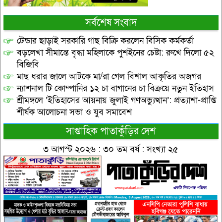
সর্বশেষ সংবাদ
টেন্ডার ছাড়াই সরকারি গাছ বিক্রি করলেন বিসিক কর্মকর্তা
বড়লেখা সীমান্তে বৃদ্ধা মহিলাকে পুশইনের চেষ্টা: রুখে দিলো ৫২
বিজিবি
মাছ ধরার জালে আটকে মা/রা গেল বিশাল আকৃতির অজগর
ন্যাশনাল টি কোম্পানির ১২ চা বাগানের চা বিক্রয়ে নতুন ইতিহাস
শ্রীমঙ্গলে ‘ইতিহাসের আয়নায় জুলাই গণঅভ্যুত্থান’: প্রত্যাশা-প্রাপ্তি
শীর্ষক আলোচনা সভা ও যুব সমাবেশ
সাপ্তাহিক পাতাকুঁড়ির দেশ
৩ আগস্ট ২০২৬ : ৩০ তম বর্ষ : সংখ্যা ২৫