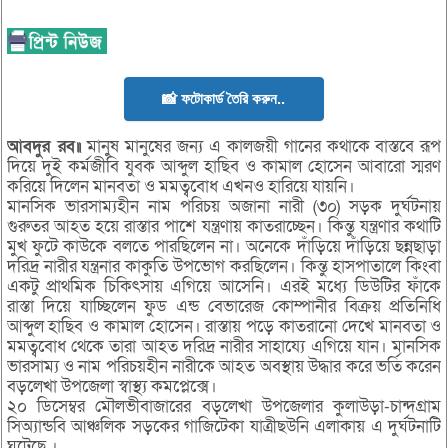
📸 ফটোকার্ড তৈরি করুন..
আবদুর রব॥
মানুষ মানুষের জন্য এ কালজয়ী গানের কথাকে বাস্তবে রূপ
দিয়ে দুই কর্মজীবি যুবক আব্দুল হাছিব ও কামাল হোসেন আবারো স্মরণ
করিয়ে দিলেন মানবতা ও মমত্ববোধ এখনও হারিয়ে যায়নি।
মানসিক ভারসাম্যহীন নাম পরিচয় অজানা নারী (৩০) সড়ক দুর্ঘটনায়
গুরুতর আহত হয়ে রাস্তার পাশে যন্ত্রণায় কাতরাচ্ছেন। কিন্তু যন্ত্রণার কথাটি
মুখ ফুটে কাউকে বলতে পারছিলেন না। অনেকে দাঁড়িয়ে দাঁড়িয়ে ছন্নছাড়া
দরিদ্র নারীর যন্ত্রনার কাকুতি উপভোগ করছিলেন। কিন্তু হাসপাতালে কিংবা
একটু প্রাথমিক চিকিৎসায় এগিয়ে আসেনি। এরই মধ্যে ডিউটির ফাঁকে
রাস্তা দিয়ে যাচ্ছিলেন ফুড এন্ড বেভারেজ কোম্পানীর বিক্রয় প্রতিনিধি
আব্দুল হাছিব ও কামাল হোসেন। রাস্তায় পড়ে কাতরানো দেখে মানবতা ও
মমত্ববোধ থেকে তারা আহত দরিদ্র নারীর সাহায্যে এগিয়ে যান। মানসিক
ভারসাম্য ও নাম পরিচয়হীন নারীকে আহত অবস্থায় উদ্ধার করে ভর্তি করেন
বড়লেখা উপজেলা স্বাস্থ্য কমপ্লেক্সে।
২০ ডিসেম্বর মৌলভীবাজারের বড়লেখা উপজেলার কুলাউড়া-চান্দগ্রাম
সিঅ্যান্ডবি আঞ্চলিক সড়কের গাজিটেকা যাত্রীছউনি এলাকায় এ দুর্ঘটনাটি
ঘটেছে ।