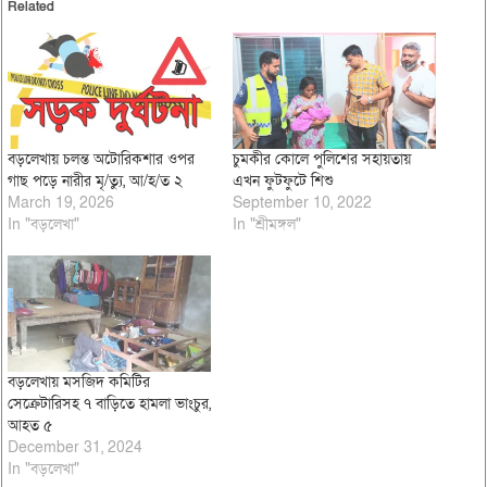
Related
বড়লেখায় চলন্ত অটোরিকশার ওপর
চুমকীর কোলে পুলিশের সহায়তায়
গাছ পড়ে নারীর মৃ/ত্যু, আ/হ/ত ২
এখন ফুটফুটে শিশু
March 19, 2026
September 10, 2022
In "বড়লেখা"
In "শ্রীমঙ্গল"
বড়লেখায় মসজিদ কমিটির
সেক্রেটারিসহ ৭ বাড়িতে হামলা ভাংচুর,
আহত ৫
December 31, 2024
In "বড়লেখা"