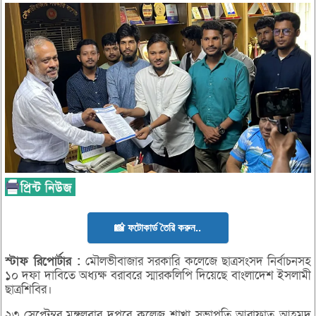
📸 ফটোকার্ড তৈরি করুন..
স্টাফ
রিপোর্টার :
মৌলভীবাজার সরকারি কলেজে ছাত্রসংসদ নির্বাচনসহ
১০ দফা দাবিতে অধ্যক্ষ বরাবরে স্মারকলিপি দিয়েছে বাংলাদেশ ইসলামী
ছাত্রশিবির।
২৩ সেপ্টেম্বর মঙ্গলবার দুপুরে কলেজ শাখা সভাপতি আরাফাত আহমদ