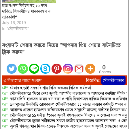
ছাত্র সংসদ নির্বাচন সহ ১০ দফা
দাবিতে শিক্ষার্থীদের মানবনবন্ধন ও
স্মারকলিপি
July 16, 2019
In "মৌলভীবাজার"
সংবাদটি শেয়ার করতে নিচের “আপনার প্রিয় শেয়ার বাটনটিতে
ক্লিক করুন”
0
Shares
এ বিভাগের আরো সংবাদ
বিস্তারিত:
মৌলভীবাজার
টেন্ডার ছাড়াই সরকারি গাছ বিক্রি করলেন বিসিক কর্মকর্তা
মৌলভীবাজারে ‘ফিরে দেখা জুলাই, আগামীর বাংলাদেশ ও আমাদের করণীয়’ শীর্ষক আ
কাউয়াদিঘি হাওরের আমন ধান রক্ষা ও পানি নিষ্কাশনের দাবিতে বিক্ষোভ ও প্রতিবাদ
দ্রব্যমূল্যের ঊর্ধ্বগতি রোধকল্পে মৌলভীবাজারে ১১ দলের অবস্থান কর্মসূচি পালন ও স
আদালত প্রাঙ্গণে হা/ম/লার অভিযোগের জেরে স/ন্ত্রা/সী মা/মলা, বাদীসহ তিনজন আ/হ
মৌলভীবাজারে ১১ দলীয় ঐক্যের জুলাই গণঅভ্যুত্থান দিবসের আলোচনা সভা ও ডকুমেন্
মৌলভীবাজারে জুলাই শহীদদের স্মরণে জাতীয় ছাত্রসমাজের আলোচনা সভা ও দোয়
জুলাই গণঅভ্যুত্থান দিবস-২০২৬ উপলক্ষে আলোচনা সভা ও জুলাই যোদ্ধাদের সংবর্ধ