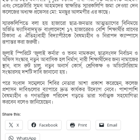
এবং সেক্রেটারি সুমন আহমদের স্বাক্ষরিত স্মারকলিপি জমা দেওয়া দেন
কলেজের অধ্যক্ষ প্রফেসর মো: মনছুর আলমগীর এর কাছে।
স্মারকলিপিতে বলা হয় হাজারো ছাত্র-জনতার আত্মত্যাগের বিনিময়ে
অর্জিত ফ্যাসিবাদমুক্ত বাংলাদেশে ১৭ হাজারেরও বেশি শিক্ষার্থীর প্রাণের
ঠিকানা এ ঐতিহ্যবাহী বিদ্যাপীঠকে বৈষম্যহীন ও নিরাপদ ক্যাম্পাসে
রূপান্তর করা জরুরী।
জুলাই স্পিরিটে ‘জুলাই কর্নার’ ও ভবন নামকরণ, ছাত্রসংসদ নির্বাচন ও
অফিস সংস্কার, নতুন আবাসিক হল নির্মাণ, নারী শিক্ষার্থীদের জন্য নামাজের
স্থান, বাস রুট চালু, নতুন অনার্স কোর্স, শ্রেণিকক্ষ ও অডিটোরিয়াম
সংস্কারসহ দশটি দাবি জানানো হয়।
পরে সংবাদ সম্মেলনে শিবির নেতারা আশা প্রকাশ করেছেন, কলেজ
প্রশাসন দাবিগুলোর ব্যাপারে দ্রুত কার্যকর উদ্যোগ নেবে। পাশাপাশি
বৈষম্যহীন ও গণতান্ত্রিক পরিবেশ গড়তে তারা সর্বাত্মক সহযোগিতা
করবেন বলেও জানিয়েছেন।
Share this:
X
Facebook
Print
Email
WhatsApp