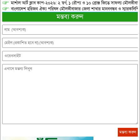
মার্শাল আর্ট ক্লাব কাপ-২০২৬: ২ স্বর্ণ, ১ রৌপ্য ও ১০ ব্রোঞ্জ জিতে সাফল্য মৌলভীবাজ
বাংলাদেশ হরিজন ঐক্য পরিষদ মৌলভীবাজার জেলা শাখার মানববন্ধন ও স্মারকলিপি প
মন্তব্য করুন