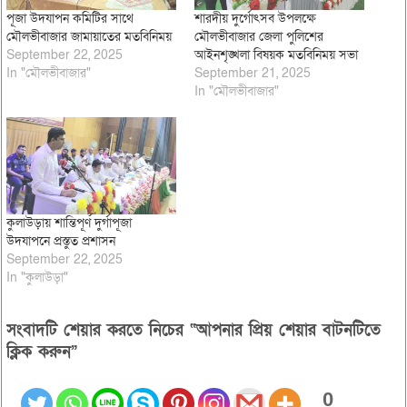
পূজা উদযাপন কমিটির সাথে
শারদীয় দুর্গোৎসব উপলক্ষে
মৌলভীবাজার জামায়াতের মতবিনিময়
মৌলভীবাজার জেলা পুলিশের
September 22, 2025
আইনশৃঙ্খলা বিষয়ক মতবিনিময় সভা
In "মৌলভীবাজার"
September 21, 2025
In "মৌলভীবাজার"
কুলাউড়ায় শান্তিপূর্ণ দুর্গাপূজা
উদযাপনে প্রস্তুত প্রশাসন
September 22, 2025
In "কুলাউড়া"
সংবাদটি শেয়ার করতে নিচের “আপনার প্রিয় শেয়ার বাটনটিতে
ক্লিক করুন”
0