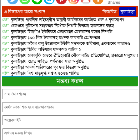
Shares
এ বিভাগের আরো সংবাদ
বিস্তারিত:
কুলাউড়া
কুলাউড়া পাবলিক লাইব্রেরী’র অস্থায়ী কার্যালয়ের কার্যক্রম শুরু ও বৃক্ষরোপণ
রেলওয়ে পুলিশের সহায়তায় নিখোঁজ শিশুটি ফিরলো স্বজনদের কাছে
কুলাউড়ার টিলাগাঁও ইউনিয়নে চেয়ারম্যান মেম্বারদের দ্বন্ধের নিষ্পত্তি
কুলাউড়ায় ১০০ পিস ইয়াবাসহ মা/দক কারবারি গ্রে/ফ/তার
কুলাউড়ায় অবৈধ বালু উত্তোলনে ইউপি সদস্যকে জরিমানা, একজনের কারাদণ্ড
কুলাউড়ায় ডিবির অভিযানে মাদকসহ আটক ২
কুলাউড়ায় হাকালুকি হাওরে ঐতিহ্যবাহী নৌকা বাইচ প্রতিযোগিতা, হাজারো মানুষের ঢ
কুলাউড়ায় ‘স্রোত সাহিত্য পর্ষদ’এর সভা অনুষ্ঠিত
কুলাউড়া আদর্শ পাঠাগারের পুরস্কার বিতরণ অনুষ্ঠিত
কুলাউড়ায় বিশ্ব মাতৃদুগ্ধ সপ্তাহ ২০২৬ পালিত
মন্তব্য করুন