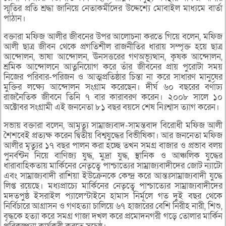
স্মৃতির প্রতি শ্রদ্ধা জানিয়ে নেতাকর্মীদের উদ্দেশ্যে মোবাইল মাধ্যমে বার্তা
পাঠান।
বক্তারা মফিজ আলীর জীবনের উপর আলোচনা করতে গিয়ে বলেন, মফিজ
আলী ছাত্র জীবন থেকে প্রগতিশীল রাজনীতির ধারায় সম্পৃক্ত হয়ে ছাত্র
আন্দোলন, ভাষা আন্দোলন, ঊনসত্তরের গণঅভ্যূত্থান, কৃষক আন্দোলন,
শ্রমিক আন্দোলনে আত্ননিয়োগ করে তাঁর জীবনের প্রায় পুরোটা সময়
নিজের পরিবার-পরিজন ও আত্মপ্রতিষ্ঠার চিন্তা না করে সাধারণ মানুষের
মুক্তির লক্ষ্যে আন্দোলন সংগ্রাম করেছেন। দীর্ঘ ৬০ বছরের বর্ণাঢ্য
রাজনৈতিক জীবনে তিনি ৭ বার কারাবরণ করেন। ২০০৮ সালে ১০
অক্টোবর সংগ্রামী এই জননেতা ৮১ বছর বয়সে শেষ নিঃশ্বাস ত্যাগ করেন।
সভায় বক্তারা বলেন, আমৃত্যু সাম্রাজ্যবাদ-সামন্তবাদ বিরোধী মফিজ আলী
শৈশবেই প্রত্যক্ষ করেন দ্বিতীয় বিশ্বযুদ্ধের বিভীষিকা। আর জননেতা মফিজ
আলীর মৃত্যুর ১৭ বছর পালন করা হচ্ছে তখন সমগ্র বাজার ও প্রভাব বলয়
পুনর্বন্টন নিয়ে বাণিজ্য যুদ্ধ, মুদ্রা যুদ্ধ, স্থানিক ও আঞ্চলিক যুদ্ধের
ধারাবাহিকতায় মার্কিনের নেতৃত্বে পাশ্চাত্যের সাম্রাজ্যবাদীদের জোট ন্যাটো
এবং সাম্রাজ্যবাদী রাশিয়া ইউক্রেনকে কেন্দ্র করে আন্তঃসাম্রাজ্যবাদী যুদ্ধে
লিপ্ত রয়েছে। মধ্যপ্রাচ্যে মার্কিনের নেতৃত্বে পাশ্চাত্যের সাম্রাজ্যবাদীদের
মদতপুষ্ঠ ইসরাইল প্যালেস্টাইনে হামাস নির্মূলে গত দুই বছর থেকে
নির্বিচারে আগ্রাসন ও গণহত্যা চালিয়ে ৬৭ হাজারের বেশি নিরীহ নারী, শিশু,
বৃদ্ধকে হত্যা করে সমগ্র গাজা দখল করে প্রমোদনগরী গড়ে তোলার মার্কিন