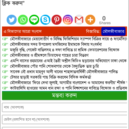
ক্লিক করুন”
0
Shares
এ বিভাগের আরো সংবাদ
বিস্তারিত:
মৌলভীবাজার
মৌলভীবাজারে মেয়াদোত্তীর্ণ ও নিষিদ্ধ ফিজিশিয়ান স্যাম্পল বিক্রির দায়ে ৩ ফার্মেসিক
মৌলভীবাজার সদর উপজেলা মসজিদের ইমামকে বিদায় সংবর্ধনা
মজুরি বৃদ্ধি, গেজেট বাতিলসহ ৪ দফা দাবিতে চা শ্রমিক ফেডারেশনের বিক্ষোভ
মৌলভীবাজার ও শ্রীমঙ্গলে ডিডাফের গাছের চারা বিতরণ
এমপি নাসের রহমানের এআই তৈরী অশ্লীল ভিডিও ছড়ানোর অভিযোগে ঢাকা থেকে আ/সা
মৌলভীবাজার পৌর পানি শোধনাগার থেকে বৈদ্যুতিক তার চু/রি
সাবেক নৌ প্রধান মাহবুব আলী খানের শাহাদাতবার্ষিকী মৌলভীবাজারে পালিত
টেন্ডার ছাড়াই সরকারি গাছ বিক্রি করলেন বিসিক কর্মকর্তা
মৌলভীবাজারে ‘ফিরে দেখা জুলাই, আগামীর বাংলাদেশ ও আমাদের করণীয়’ শীর্ষক আ
কাউয়াদিঘি হাওরের আমন ধান রক্ষা ও পানি নিষ্কাশনের দাবিতে বিক্ষোভ ও প্রতিবাদ
মন্তব্য করুন