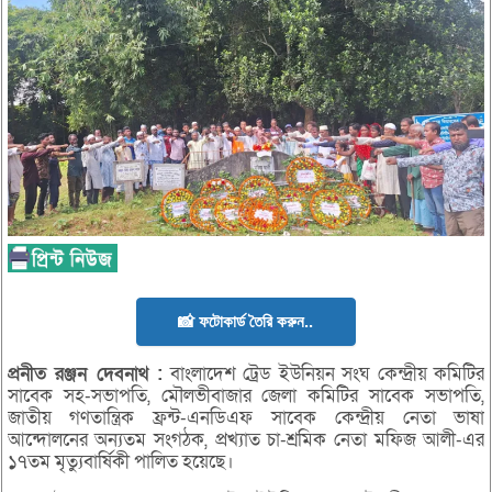
📸 ফটোকার্ড তৈরি করুন..
প্রনীত
রঞ্জন
দেবনাথ :
বাংলাদেশ ট্রেড ইউনিয়ন সংঘ কেন্দ্রীয় কমিটির
সাবেক সহ-সভাপতি, মৌলভীবাজার জেলা কমিটির সাবেক সভাপতি,
জাতীয় গণতান্ত্রিক ফ্রন্ট-এনডিএফ সাবেক কেন্দ্রীয় নেতা ভাষা
আন্দোলনের অন্যতম সংগঠক, প্রখ্যাত চা-শ্রমিক নেতা মফিজ আলী-এর
১৭তম মৃত্যুবার্ষিকী পালিত হয়েছে।