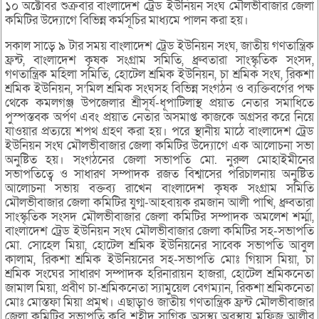
১০ অক্টোবর শুক্রবার বাংলাদেশ ট্রেড ইউনিয়ন সংঘ মৌলভীবাজার জেলা
কমিটির উদ্যোগে বিভিন্ন কর্মসূচির মাধ্যমে পালন করা হয়।
সকাল সাড়ে ৯ টার সময় বাংলাদেশ ট্রেড ইউনিয়ন সংঘ, জাতীয় গণতান্ত্রিক
ফ্রন্ট, বাংলাদেশ কৃষক সংগ্রাম সমিতি, ধ্রুবতারা সাংস্কৃতিক সংসদ,
গণতান্ত্রিক মহিলা সমিতি, হোটেল শ্রমিক ইউনিয়ন, চা শ্রমিক সংঘ, রিকশা
শ্রমিক ইউনিয়ন, স’মিল শ্রমিক সংঘসহ বিভিন্ন সংগঠন ও ব্যক্তিবর্গের পক্ষ
থেকে কমলগঞ্জ উপজেলার শ্রীসূর্য-ধূপাটিলাস্থ প্রয়াত নেতার সমাধিতে
পুস্পস্তবক অর্পণ এবং প্রয়াত নেতার অসমাপ্ত কাজকে অগ্রসর করে নিয়ে
যাওয়ার প্রত্যয়ে শপথ গ্রহণ করা হয়। পরে স্থানীয় মাঠে বাংলাদেশ ট্রেড
ইউনিয়ন সংঘ মৌলভীবাজার জেলা কমিটির উদ্যোগে এক আলোচনা সভা
অনুষ্টিত হয়। সংগঠনের জেলা সভাপতি মো. নুরুল মোহাইমীনের
সভাপতিত্বে ও সাধারণ সম্পাদক রজত বিশ্বাসের পরিচালনায় অনুষ্টিত
আলোচনা সভায় বক্তব্য রাখেন বাংলাদেশ কৃষক সংগ্রাম সমিতি
মৌলভীবাজার জেলা কমিটির যুগ্ম-আহবায়ক রমজান আলী পাখি, ধ্রুবতারা
সাংস্কৃতিক সংসদ মৌলভীবাজার জেলা কমিটির সম্পাদক অমলেশ শর্ম্মা,
বাংলাদেশ ট্রেড ইউনিয়ন সংঘ মৌলভীবাজার জেলা কমিটির সহ-সভাপতি
মো. সোহেল মিয়া, হোটেল শ্রমিক ইউনিয়নের সাবেক সভাপতি আবুল
কালাম, রিকশা শ্রমিক ইউনিয়নের সহ-সভাপতি মোঃ গিয়াস মিয়া, চা
শ্রমিক সংঘের সাধারণ সম্পাদক হরিনারায়ন হাজরা, হোটেল শ্রমিকনেতা
জামাল মিয়া, প্রবীণ চা-শ্রমিকনেতা স্যামুয়েল বেগম্যান, রিকশা শ্রমিকনেতা
মোঃ মোস্তফা মিয়া প্রমূখ। এছাড়াও জাতীয় গণতান্ত্রিক ফ্রন্ট মৌলভীবাজার
জেলা কমিটির সভাপতি কবি শহীদ সাগ্নিক অসুস্থ্য অবস্থায় মফিজ আলীর