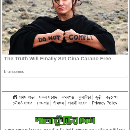
প্রথম পাতা
সকল সংবাদ
কমলগঞ্জ
কুলাউড়া
জুড়ী
বড়লেখা
মৌলভীবাজার
রাজনগর
শ্রীমঙ্গল
প্রবাসী সংবাদ
Privacy Policy
ভারপ্রাপ্ত সম্পাদক: সৈয়দ হুমায়েদ আলী শাহীন, নির্বাহী সম্পাদক: এস এম উমেদ আলী, সৈয়দা