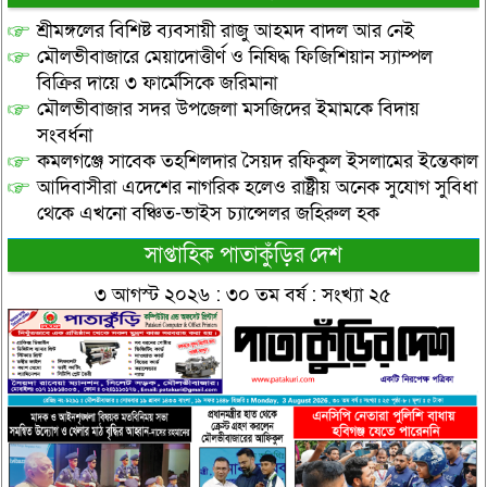
শ্রীমঙ্গলের বিশিষ্ট ব্যবসায়ী রাজু আহমদ বাদল আর নেই
মৌলভীবাজারে মেয়াদোত্তীর্ণ ও নিষিদ্ধ ফিজিশিয়ান স্যাম্পল
বিক্রির দায়ে ৩ ফার্মেসিকে জরিমানা
মৌলভীবাজার সদর উপজেলা মসজিদের ইমামকে বিদায়
সংবর্ধনা
কমলগঞ্জে সাবেক তহশিলদার সৈয়দ রফিকুল ইসলামের ইন্তেকাল
আদিবাসীরা এদেশের নাগরিক হলেও রাষ্ট্রীয় অনেক সুযোগ সুবিধা
থেকে এখনো বঞ্চিত-ভাইস চ্যান্সেলর জহিরুল হক
সাপ্তাহিক পাতাকুঁড়ির দেশ
৩ আগস্ট ২০২৬ : ৩০ তম বর্ষ : সংখ্যা ২৫