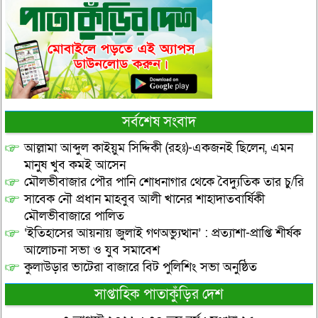
সর্বশেষ সংবাদ
আল্লামা আব্দুল কাইয়ুম সিদ্দিকী (রহঃ)-একজনই ছিলেন, এমন
মানুষ খুব কমই আসেন
মৌলভীবাজার পৌর পানি শোধনাগার থেকে বৈদ্যুতিক তার চু/রি
সাবেক নৌ প্রধান মাহবুব আলী খানের শাহাদাতবার্ষিকী
মৌলভীবাজারে পালিত
‘ইতিহাসের আয়নায় জুলাই গণঅভ্যুত্থান’ : প্রত্যাশা-প্রাপ্তি শীর্ষক
আলোচনা সভা ও যুব সমাবেশ
কুলাউড়ার ভাটেরা বাজারে বিট পুলিশিং সভা অনুষ্ঠিত
সাপ্তাহিক পাতাকুঁড়ির দেশ