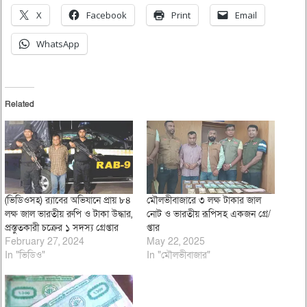
X
Facebook
Print
Email
WhatsApp
Related
(ভিডিওসহ) র‌্যাবের অভিযানে প্রায় ৮৪
মৌলভীবাজারে ৩ লক্ষ টাকার জাল
লক্ষ জাল ভারতীয় রুপি ও টাকা উদ্ধার,
নোট ও ভারতীয় রূপিসহ একজন গ্রে/
প্রস্তুতকারী চক্রের ১ সদস্য গ্রেপ্তার
প্তার
February 27, 2024
May 22, 2025
In "ভিডিও"
In "মৌলভীবাজার"