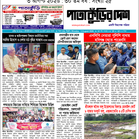
৩ আগস্ট ২০২৬ : ৩০ তম বর্ষ : সংখ্যা ২৫