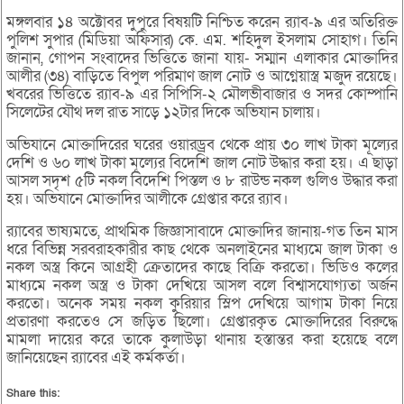
মঙ্গলবার ১৪ অক্টোবর দুপুরে বিষয়টি নিশ্চিত করেন র‌্যাব-৯ এর অতিরিক্ত
পুলিশ সুপার (মিডিয়া অফিসার) কে. এম. শহিদুল ইসলাম সোহাগ। তিনি
জানান, গোপন সংবাদের ভিত্তিতে জানা যায়- সম্মান এলাকার মোক্তাদির
আলীর (৩৪) বাড়িতে বিপুল পরিমাণ জাল নোট ও আগ্নেয়াস্ত্র মজুদ রয়েছে।
খবরের ভিত্তিতে র‌্যাব-৯ এর সিপিসি-২ মৌলভীবাজার ও সদর কোম্পানি
সিলেটের যৌথ দল রাত সাড়ে ১২টার দিকে অভিযান চালায়।
অভিযানে মোক্তাদিরের ঘরের ওয়ারড্রব থেকে প্রায় ৩০ লাখ টাকা মূল্যের
দেশি ও ৬০ লাখ টাকা মূল্যের বিদেশি জাল নোট উদ্ধার করা হয়। এ ছাড়া
আসল সদৃশ ৫টি নকল বিদেশি পিস্তল ও ৮ রাউন্ড নকল গুলিও উদ্ধার করা
হয়। অভিযানে মোক্তাদির আলীকে গ্রেপ্তার করে র‌্যাব।
র‌্যাবের ভাষ্যমতে, প্রাথমিক জিজ্ঞাসাবাদে মোক্তাদির জানায়-গত তিন মাস
ধরে বিভিন্ন সরবরাহকারীর কাছ থেকে অনলাইনের মাধ্যমে জাল টাকা ও
নকল অস্ত্র কিনে আগ্রহী ক্রেতাদের কাছে বিক্রি করতো। ভিডিও কলের
মাধ্যমে নকল অস্ত্র ও টাকা দেখিয়ে আসল বলে বিশ্বাসযোগ্যতা অর্জন
করতো। অনেক সময় নকল কুরিয়ার স্লিপ দেখিয়ে আগাম টাকা নিয়ে
প্রতারণা করতেও সে জড়িত ছিলো। গ্রেপ্তারকৃত মোক্তাদিরের বিরুদ্ধে
মামলা দায়ের করে তাকে কুলাউড়া থানায় হস্তান্তর করা হয়েছে বলে
জানিয়েছেন র‌্যাবের এই কর্মকর্তা।
Share this: