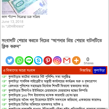
জাল স্ট্যাম্প বিক্রেতা চক্র সক্রিয়
June 13, 2018
In "মৌলভীবাজার"
সংবাদটি শেয়ার করতে নিচের “আপনার প্রিয় শেয়ার বাটনটিতে
ক্লিক করুন”
0
Shares
এ বিভাগের আরো সংবাদ
বিস্তারিত:
কুলাউড়া
কুলাউড়ার ভাটেরা বাজারে বিট পুলিশিং সভা অনুষ্ঠিত
কুলাউড়া পাবলিক লাইব্রেরী’র অস্থায়ী কার্যালয়ের কার্যক্রম শুরু ও বৃক্ষরোপণ
রেলওয়ে পুলিশের সহায়তায় নিখোঁজ শিশুটি ফিরলো স্বজনদের কাছে
কুলাউড়ার টিলাগাঁও ইউনিয়নে চেয়ারম্যান মেম্বারদের দ্বন্ধের নিষ্পত্তি
কুলাউড়ায় ১০০ পিস ইয়াবাসহ মা/দক কারবারি গ্রে/ফ/তার
কুলাউড়ায় অবৈধ বালু উত্তোলনে ইউপি সদস্যকে জরিমানা, একজনের কারাদণ্ড
কুলাউড়ায় ডিবির অভিযানে মাদকসহ আটক ২