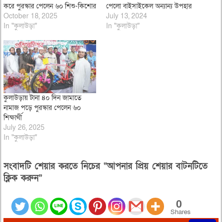
করে পুরস্কার পেলেন ৬০ শিশু-কিশোর
পেলো বাইসাইকেল অন্যান্য উপহার
October 18, 2025
July 13, 2024
In "কুলাউড়া"
In "কুলাউড়া"
কুলাউড়ায় টানা ৪০ দিন জামাতে
নামাজ পড়ে পুরস্কার পেলেন ৬০
শিক্ষার্থী
July 26, 2025
In "কুলাউড়া"
সংবাদটি শেয়ার করতে নিচের “আপনার প্রিয় শেয়ার বাটনটিতে
ক্লিক করুন”
0
Shares