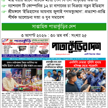
মাছ ধরার জালে আটকে মা/রা গেল বিশাল আকৃতির অজগর
ন্যাশনাল টি কোম্পানির ১২ চা বাগানের চা বিক্রয়ে নতুন ইতিহাস
শ্রীমঙ্গলে ‘ইতিহাসের আয়নায় জুলাই গণঅভ্যুত্থান’: প্রত্যাশা-প্রাপ্তি
শীর্ষক আলোচনা সভা ও যুব সমাবেশ
সাপ্তাহিক পাতাকুঁড়ির দেশ
৩ আগস্ট ২০২৬ : ৩০ তম বর্ষ : সংখ্যা ২৫