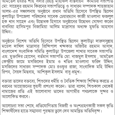
আমতৈল হযরত শাহ সর্দার (রহঃ) মাহফিল বাস্তবায়ন কমিটির সভাপতি
মো: সাহেদুর রহমান কিরনের সভাপতিত্বে ও সাধারন সম্পাদক শাহজাহান
আলম-এর সঞ্চালনায় অনুষ্ঠানে প্রধান অতিথি হিসেবে উপস্থিত ছিলেন
কুলাউড়া উপজেলা পরিষদের সাবেক চেয়ারম্যান কাজী মাওলানা ফজলুল
হক খান সাহেদ এবং উদ্বোধক হিসাবে অনুষ্ঠানের উদ্বোধন ঘোষণা করেন
বাবনিয়া হাসিমপুর নিজামিয়া আলিম মাদ্রাসার অধ্যক্ষ মুফতি আহসান
উদ্দিন।
‎‎অনুষ্ঠানে বিশেষ অতিথি হিসেবে উপস্থিত ছিলেন কুলাউড়া দারুসসুন্নাহ
মডেল দাখিল মাদ্রাসার প্রিন্সিপাল খন্দকার অজিউর রহমান আসাদ,
বাংলাদেশ সংবাদিক সমিতি কুলাউড়া উপজেলা শাখার সাবেক সভাপতি
এম. মুক্তাদির হোসেন, বর্তমান সভাপতি মো. নাজমুল ইসলাম , আমতৈল
কেন্দ্রীয় জামে মসজিদের ইমাম ও খতিব মাওলানা ফরিদ উদ্দিন,
মসজিদের সাধারন সম্পাদক মোঃ রওফুর রাজা, সাংবাদিক মহি উদ্দিন
রিপন, সৈয়দ মিছবাহ, আশিকুল ইসলাম বাবু প্রমুখ।
‎‎বক্তারা তাদের বক্তব্যে, শিশুদের ধর্মীয় ও নৈতিক শিক্ষায় শিক্ষিত করতে এ
ধরনের আয়োজনের ভূয়সী প্রশংসা করেন। তারা বলেন, শিশুকাল থেকেই
নামাজের প্রতি এই ভালোবাসা তাদের আগামীর পথচলাকে সুন্দর ও
আলোকিত করবে।
‎‎আলোচনা সভা শেষে, প্রতিযোগিতায় বিজয়ী ও অংশগ্রহণকারী সকল কৃতি
শিক্ষার্থীদের হাতে সম্মাননা পুরস্কার তুলে দেন আমন্ত্রিত অতিথিবৃন্দ।