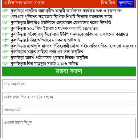
এ বিভাগের আরো সংবাদ
বিস্তারিত:
কুলাউড়া
কুলাউড়া পাবলিক লাইব্রেরী’র অস্থায়ী কার্যালয়ের কার্যক্রম শুরু ও বৃক্ষরোপণ
রেলওয়ে পুলিশের সহায়তায় নিখোঁজ শিশুটি ফিরলো স্বজনদের কাছে
কুলাউড়ার টিলাগাঁও ইউনিয়নে চেয়ারম্যান মেম্বারদের দ্বন্ধের নিষ্পত্তি
কুলাউড়ায় ১০০ পিস ইয়াবাসহ মা/দক কারবারি গ্রে/ফ/তার
কুলাউড়ায় অবৈধ বালু উত্তোলনে ইউপি সদস্যকে জরিমানা, একজনের কারাদণ্ড
কুলাউড়ায় ডিবির অভিযানে মাদকসহ আটক ২
কুলাউড়ায় হাকালুকি হাওরে ঐতিহ্যবাহী নৌকা বাইচ প্রতিযোগিতা, হাজারো মানুষের ঢ
কুলাউড়ায় ‘স্রোত সাহিত্য পর্ষদ’এর সভা অনুষ্ঠিত
কুলাউড়া আদর্শ পাঠাগারের পুরস্কার বিতরণ অনুষ্ঠিত
কুলাউড়ায় বিশ্ব মাতৃদুগ্ধ সপ্তাহ ২০২৬ পালিত
মন্তব্য করুন