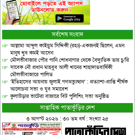
সর্বশেষ সংবাদ
আল্লামা আব্দুল কাইয়ুম সিদ্দিকী (রহঃ)-একজনই ছিলেন, এমন
মানুষ খুব কমই আসেন
মৌলভীবাজার পৌর পানি শোধনাগার থেকে বৈদ্যুতিক তার চু/রি
সাবেক নৌ প্রধান মাহবুব আলী খানের শাহাদাতবার্ষিকী
মৌলভীবাজারে পালিত
‘ইতিহাসের আয়নায় জুলাই গণঅভ্যুত্থান’ : প্রত্যাশা-প্রাপ্তি শীর্ষক
আলোচনা সভা ও যুব সমাবেশ
কুলাউড়ার ভাটেরা বাজারে বিট পুলিশিং সভা অনুষ্ঠিত
সাপ্তাহিক পাতাকুঁড়ির দেশ
৩ আগস্ট ২০২৬ : ৩০ তম বর্ষ : সংখ্যা ২৫