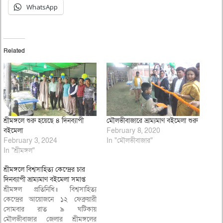
WhatsApp
Related
শ্রীমঙ্গলে শুরু হয়েছে ৪ দিনব্যাপী
মৌলভীবাজারে ভ্রাম্যমাণ বইমেলা শুরু
বইমেলা
February 8, 2020
February 3, 2024
In "মৌলভীবাজার"
In "শ্রীমঙ্গল"
শ্রীমঙ্গলে বিশ্বসাহিত্য কেন্দ্রের চার
দিনব্যাপী ভ্রাম্যমাণ বইমেলা সমাপ্ত
শ্রীমঙ্গল প্রতিনিধি॥ বিশ্বসাহিত্য
কেন্দ্রের আয়োজনে ১২ ফেব্রুয়ারী
সোমবার রাত ৯ ঘটিকায়
মৌলভীবাজার জেলার শ্রীমঙ্গলের