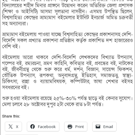
বিদ্যালয়ের শহীদ মিনার প্রাঙ্গনে উদ্বোধন করেন অতিরিক্ত জেলা প্রশাসক
(শিক্ষা ও আইসিটি) আসমা সুলতানা নাসরীন। এসময় উপস্থিত ছিলেন,
বিশ্বসাহিত্য কেন্দ্রের ভ্রাম্যমাণ বইমেলার ইউনিট ইনচার্জ অমিত চক্রবর্তী
সহ অন্যান্যরা।
ভ্রাম্যমাণ বইমেলায় পাওয়া যাচ্ছে বিশ্বসাহিত্য কেন্দ্রের প্রকাশনাসহ দেশি-
বিদেশি সকল প্রখ্যাত প্রকাশনা প্রতিষ্ঠান কর্তৃক প্রকাশিত দশ হাজারেরও
বেশি বই।
বইমেলায় আরো থাকবে দেশি-বিদেশি লেখকদের বিখ্যাত উপন্যাস,
গল্পের বই, রম্যরচনা, ভ্রমণ কাহিনি, কবিতার বই, প্রবন্ধের বই, নাটকের
বই, জীবনীগ্রন্থ থেকে শুরু করে ধর্ম, দর্শন, বিজ্ঞান, সায়েন্স ফিকশন,
ভৌতিক উপন্যাস, রূপকথা, অনুবাদগ্রন্থ, ইতিহাস, সমাজতত্ত্ব, স্বাস্থ্য-
চিকিৎসা, রান্না ও ব্যায়ামবিষয়ক, কম্পিউটার, ভাষা শেখার বইসহ
সবধরনের বই।
শুরু হওয়া বইমেলায় রয়েছে ২৫%-৩০% পর্যন্ত ছাড়ে বই কেনার সুযোগ।
মেলা চলবে ২৮ অক্টোবর দুপুর ২টা থেকে রাত ৮টা পর্যন্ত।
Share this:
X
Facebook
Print
Email