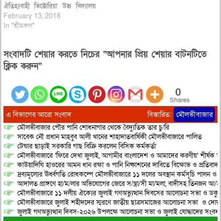
ঐতিহ্যবাহী ভিক্টোরিয়া উচ্চ বিদ্যালয়
মাঠে চারদিনব্যাপী ভ্রাম্যমাণ বইমেলা
February 13, 2018
সমাপ্ত হয়েছে। বিশ্বসাহিত্য কেন্দ্রের
In "শ্রীমঙ্গল"
ভ্রাম্যমাণ বইমেলা সমাপ্তির দিনে
উপস্থিত ছিলেন বাংলাদেশের ওয়ার্কার্স
সংবাদটি শেয়ার করতে নিচের “আপনার প্রিয় শেয়ার বাটনটিতে
পার্টির মৌলভীবাজার জেলা
সম্পাদকমন্ডলীর সদস্য বিশিষ্ট
ক্লিক করুন”
কলামিস্ট ও সাংবাদিক সৈয়দ
আমিরুজ্জামান (বিশ্বসাহিত্য কেন্দ্রের
0
সংগঠক), ভ্রাম্যমাণ বইমেলার…
Shares
এ বিভাগের আরো সংবাদ
বিস্তারিত:
মৌলভীবাজার
মৌলভীবাজার পৌর পানি শোধনাগার থেকে বৈদ্যুতিক তার চু/রি
সাবেক নৌ প্রধান মাহবুব আলী খানের শাহাদাতবার্ষিকী মৌলভীবাজারে পালিত
টেন্ডার ছাড়াই সরকারি গাছ বিক্রি করলেন বিসিক কর্মকর্তা
মৌলভীবাজারে ‘ফিরে দেখা জুলাই, আগামীর বাংলাদেশ ও আমাদের করণীয়’ শীর্ষক আ
কাউয়াদিঘি হাওরের আমন ধান রক্ষা ও পানি নিষ্কাশনের দাবিতে বিক্ষোভ ও প্রতিবাদ
দ্রব্যমূল্যের ঊর্ধ্বগতি রোধকল্পে মৌলভীবাজারে ১১ দলের অবস্থান কর্মসূচি পালন ও স
আদালত প্রাঙ্গণে হা/ম/লার অভিযোগের জেরে স/ন্ত্রা/সী মা/মলা, বাদীসহ তিনজন আ/হ
মৌলভীবাজারে ১১ দলীয় ঐক্যের জুলাই গণঅভ্যুত্থান দিবসের আলোচনা সভা ও ডকুমেন্
মৌলভীবাজারে জুলাই শহীদদের স্মরণে জাতীয় ছাত্রসমাজের আলোচনা সভা ও দোয়
জুলাই গণঅভ্যুত্থান দিবস-২০২৬ উপলক্ষে আলোচনা সভা ও জুলাই যোদ্ধাদের সংবর্ধ