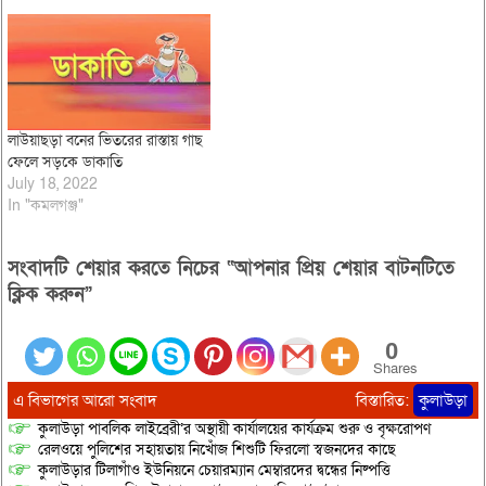
লাউয়াছড়া বনের ভিতরের রাস্তায় গাছ
ফেলে সড়কে ডাকাতি
July 18, 2022
In "কমলগঞ্জ"
সংবাদটি শেয়ার করতে নিচের “আপনার প্রিয় শেয়ার বাটনটিতে
ক্লিক করুন”
0
Shares
এ বিভাগের আরো সংবাদ
বিস্তারিত:
কুলাউড়া
কুলাউড়া পাবলিক লাইব্রেরী’র অস্থায়ী কার্যালয়ের কার্যক্রম শুরু ও বৃক্ষরোপণ
রেলওয়ে পুলিশের সহায়তায় নিখোঁজ শিশুটি ফিরলো স্বজনদের কাছে
কুলাউড়ার টিলাগাঁও ইউনিয়নে চেয়ারম্যান মেম্বারদের দ্বন্ধের নিষ্পত্তি