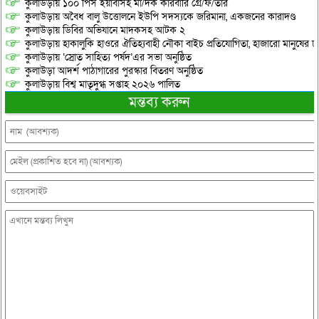
কুলাউড়ায় ১০০ পিস ইয়াবাসহ মা/দক কারবারি গ্রে/ফ/তার
কুলাউড়ায় অবৈধ বালু উত্তোলনে ইউপি সদস্যকে জরিমানা, একজনের কারাদণ্ড
কুলাউড়ায় ডিবির অভিযানে মাদকসহ আটক ২
কুলাউড়ায় হাকালুকি হাওরে ঐতিহ্যবাহী নৌকা বাইচ প্রতিযোগিতা, হাজারো মানুষের ঢ
কুলাউড়ায় ‘স্রোত সাহিত্য পর্ষদ’এর সভা অনুষ্ঠিত
কুলাউড়া আদর্শ পাঠাগারের পুরস্কার বিতরণ অনুষ্ঠিত
কুলাউড়ায় বিশ্ব মাতৃদুগ্ধ সপ্তাহ ২০২৬ পালিত
মন্তব্য করুন