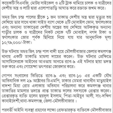
কয়েকটি সিএনজি, মোটর সাইকেল ও ২টি ট্রাক থামিয়ে চালক ও যাত্রীদের
দেশীয় অস্ত্র ও লাঠি দ্বারা এলোপাতাড়ি আঘাত করে রক্তাক্ত জখম করে।
অমর জিৎ চন্দ্র পালের স্ত্রীকে ১ জন ডাকাত দেশীয় অস্ত্র দ্বারা মৃত্যুর ভয়
দেখিয়ে তার সাথে থাকা সাইড ব্যাগ থেকে ২টি মোবাইল ফোন, স্বর্ণালংকার
এবং অন্যান্য ডাকাতেরা দেশীয় অস্ত্রের ভয় দেখিয়ে আটককৃত অন্যান্য
গাড়ীর চালক ও যাত্রীদের নিকট থেকে ৭টি মোবাইল, নগদ টাকা ও
স্বর্ণালংকার জোর পূর্বক ছিনিয়ে নিয়ে যায় যার আনুমানিক মূল্য
১০,৭৯,০০০/-টাকা।
উক্ত ঘটনায় অমর জিৎ চন্দ্র পাল বাদী হয়ে মৌলভীবাজার জেলার কমলগঞ্জ
থানায় একটি ডাকাতি মামলা দায়ের করেন। উক্ত ঘটনার প্রেক্ষিতে
আসামিদেরকে আইনের আওতায় আনতে র‌্যাব-৯ এই ঘটনার ছায়া তদন্ত
শুরু করে এবং গোয়েন্দা তৎপরতা জোরদার করে।
গোপন সংবাদের ভিত্তিতে র‌্যাব-৯ এবং র‌্যাব-১০ এর একটি যৌথ
আভিযানিক দল ২৯ অক্টোবর ডিএমপি, ঢাকার ডেমরা থানাধীন মাতুয়াইল
বাদশা মিয়া রোড এলাকায় অভিযান পরিচালনা করে কমলগঞ্জ থানার
ডাকাতির মামলার তদন্তে প্রাপ্ত ডাকাত দলের সদস্যকে গ্রেপ্তার করেন।
গ্রেপ্তারকৃত ব্যক্তি হলেন ছয়দুল ইসলাম, পিতা-আইয়ুব আলী, সাং-দক্ষিণ
কানাইদেশী,থানা-কমলগঞ্জ, জেলা-মৌলভীবাজার ।
পরবর্তী আইনি ব্যবস্থা গ্রহণের লক্ষ্যে গ্রেফতারকৃত ব্যক্তিকে মৌলভীবাজার