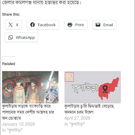
জেলার কমলগঞ্জ থানায় হস্তান্তর করা হয়েছে।
Share this:
X
Facebook
Print
Email
WhatsApp
Related
কুলাউড়ায় সড়কে ডা/কা/তি করে
কুলাউড়ায় চু/রি ছিন/তাই বেড়েছে,
পালানোর সময় দেশীয় অ/স্ত্রসহ চার
জনমনে চরম উদ্বেগ
জন গ্রে/প্তা/র
April 27, 2026
January 12, 2026
In "কুলাউড়া"
In "কুলাউড়া"