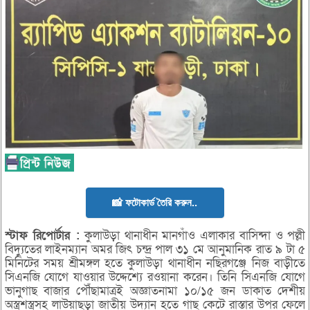
📸 ফটোকার্ড তৈরি করুন..
স্টাফ
রিপোর্টার :
কুলাউড়া থানাধীন মানগাঁও এলাকার বাসিন্দা ও পল্লী
বিদ্যুতের লাইনম্যান অমর জিৎ চন্দ্র পাল ৩১ মে আনুমানিক রাত ৯ টা ৫
মিনিটের সময় শ্রীমঙ্গল হতে কুলাউড়া থানাধীন নছিরগঞ্জে নিজ বাড়ীতে
সিএনজি যোগে যাওয়ার উদ্দেশ্যে রওয়ানা করেন। তিনি সিএনজি যোগে
ভানুগাছ বাজার পৌঁছামাত্রই অজ্ঞাতনামা ১০/১৫ জন ডাকাত দেশীয়
অস্ত্রশস্ত্রসহ লাউয়াছড়া জাতীয় উদ্যান হতে গাছ কেটে রাস্তার উপর ফেলে