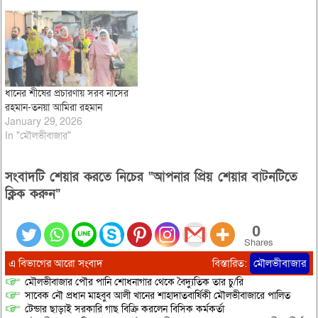
ধানের শীষের প্রচারণায় সরব নাসের
রহমান-তনয়া আমিরা রহমান
January 29, 2026
In "মৌলভীবাজার"
সংবাদটি শেয়ার করতে নিচের “আপনার প্রিয় শেয়ার বাটনটিতে
ক্লিক করুন”
0
Shares
এ বিভাগের আরো সংবাদ
বিস্তারিত:
মৌলভীবাজার
মৌলভীবাজার পৌর পানি শোধনাগার থেকে বৈদ্যুতিক তার চু/রি
সাবেক নৌ প্রধান মাহবুব আলী খানের শাহাদাতবার্ষিকী মৌলভীবাজারে পালিত
টেন্ডার ছাড়াই সরকারি গাছ বিক্রি করলেন বিসিক কর্মকর্তা