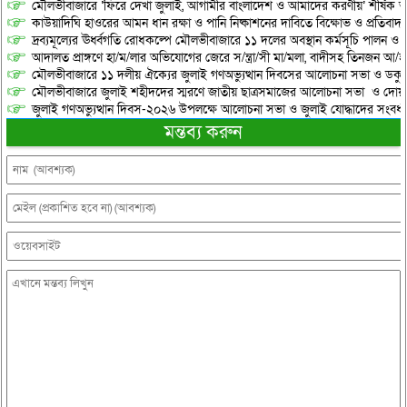
মৌলভীবাজারে ‘ফিরে দেখা জুলাই, আগামীর বাংলাদেশ ও আমাদের করণীয়’ শীর্ষক আ
কাউয়াদিঘি হাওরের আমন ধান রক্ষা ও পানি নিষ্কাশনের দাবিতে বিক্ষোভ ও প্রতিবাদ
দ্রব্যমূল্যের ঊর্ধ্বগতি রোধকল্পে মৌলভীবাজারে ১১ দলের অবস্থান কর্মসূচি পালন ও স
আদালত প্রাঙ্গণে হা/ম/লার অভিযোগের জেরে স/ন্ত্রা/সী মা/মলা, বাদীসহ তিনজন আ/হ
মৌলভীবাজারে ১১ দলীয় ঐক্যের জুলাই গণঅভ্যুত্থান দিবসের আলোচনা সভা ও ডকুমেন্
মৌলভীবাজারে জুলাই শহীদদের স্মরণে জাতীয় ছাত্রসমাজের আলোচনা সভা ও দোয়
জুলাই গণঅভ্যুত্থান দিবস-২০২৬ উপলক্ষে আলোচনা সভা ও জুলাই যোদ্ধাদের সংবর্ধ
মন্তব্য করুন