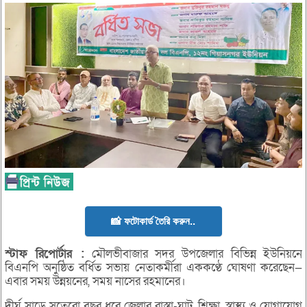
📸 ফটোকার্ড তৈরি করুন..
স্টাফ
রিপোর্টার :
মৌলভীবাজার সদর উপজেলার বিভিন্ন ইউনিয়নে
বিএনপি অনুষ্ঠিত বর্ধিত সভায় নেতাকর্মীরা এককণ্ঠে ঘোষণা করেছেন—
এবার সময় উন্নয়নের, সময় নাসের রহমানের।
দীর্ঘ সাড়ে সতেরো বছর ধরে জেলার রাস্তা-ঘাট, শিক্ষা, স্বাস্থ্য ও যোগাযোগ