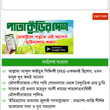
সর্বশেষ সংবাদ
আল্লামা আব্দুল কাইয়ুম সিদ্দিকী (রহঃ)-একজনই ছিলেন, এমন
মানুষ খুব কমই আসেন
মৌলভীবাজার পৌর পানি শোধনাগার থেকে বৈদ্যুতিক তার চু/রি
সাবেক নৌ প্রধান মাহবুব আলী খানের শাহাদাতবার্ষিকী
মৌলভীবাজারে পালিত
‘ইতিহাসের আয়নায় জুলাই গণঅভ্যুত্থান’ : প্রত্যাশা-প্রাপ্তি শীর্ষক
আলোচনা সভা ও যুব সমাবেশ