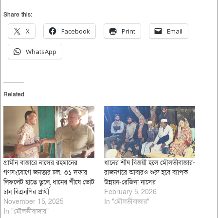
Share this:
X
Facebook
Print
Email
WhatsApp
Related
গ্রামীন বাজারে নাসের রহমানের
ধানের শীষ বিজয়ী হলে মৌলভীবাজার-
গণসংযোগে জনতার ঢল: ৩১ দফার
রাজনগরে আবারও শুরু হবে ব্যাপক
লিফলেট হাতে তুলে, ধানের শীষে ভোট
উন্নয়ন-রেজিনা নাসের
চান বিএনপির প্রার্থী
February 5, 2026
November 15, 2025
In "মৌলভীবাজার"
In "মৌলভীবাজার"