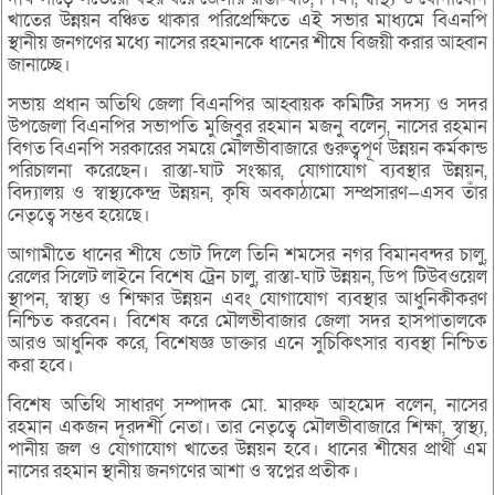
খাতের উন্নয়ন বঞ্চিত থাকার পরিপ্রেক্ষিতে এই সভার মাধ্যমে বিএনপি
স্থানীয় জনগণের মধ্যে নাসের রহমানকে ধানের শীষে বিজয়ী করার আহ্বান
জানাচ্ছে।
সভায় প্রধান অতিথি জেলা বিএনপির আহ্বায়ক কমিটির সদস্য ও সদর
উপজেলা বিএনপির সভাপতি মুজিবুর রহমান মজনু বলেন, নাসের রহমান
বিগত বিএনপি সরকারের সময়ে মৌলভীবাজারে গুরুত্বপূর্ণ উন্নয়ন কর্মকান্ড
পরিচালনা করেছেন। রাস্তা-ঘাট সংস্কার, যোগাযোগ ব্যবস্থার উন্নয়ন,
বিদ্যালয় ও স্বাস্থ্যকেন্দ্র উন্নয়ন, কৃষি অবকাঠামো সম্প্রসারণ—এসব তাঁর
নেতৃত্বে সম্ভব হয়েছে।
আগামীতে ধানের শীষে ভোট দিলে তিনি শমসের নগর বিমানবন্দর চালু,
রেলের সিলেট লাইনে বিশেষ ট্রেন চালু, রাস্তা-ঘাট উন্নয়ন, ডিপ টিউবওয়েল
স্থাপন, স্বাস্থ্য ও শিক্ষার উন্নয়ন এবং যোগাযোগ ব্যবস্থার আধুনিকীকরণ
নিশ্চিত করবেন। বিশেষ করে মৌলভীবাজার জেলা সদর হাসপাতালকে
আরও আধুনিক করে, বিশেষজ্ঞ ডাক্তার এনে সুচিকিৎসার ব্যবস্থা নিশ্চিত
করা হবে।
বিশেষ অতিথি সাধারণ সম্পাদক মো. মারুফ আহমেদ বলেন, নাসের
রহমান একজন দূরদর্শী নেতা। তার নেতৃত্বে মৌলভীবাজারে শিক্ষা, স্বাস্থ্য,
পানীয় জল ও যোগাযোগ খাতের উন্নয়ন হবে। ধানের শীষের প্রার্থী এম
নাসের রহমান স্থানীয় জনগণের আশা ও স্বপ্নের প্রতীক।