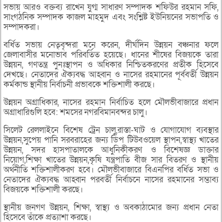
সভায় আরও বক্তব্য রাখেন যুগ্ম সাধারণ সম্পাদক শফিউর রহমান সফি,
সাংগঠনিক সম্পাদক কাজল মাহমুদ এবং সংশ্লিষ্ট ইউনিয়নের সভাপতি ও
সম্পাদকরা।
বর্ধিত সভায় নেতৃবৃন্দরা মনে করেন, দীর্ঘদিন উন্নয়ন বঞ্চনার ফলে
জেলাবাসীর মনোভাব পরিবর্তিত হয়েছে। ধানের শীষের বিজয়কে তারা
উন্নয়ন, গণতন্ত্র পুনঃস্থাপন ও অধিকার নিশ্চিতকরণের প্রতীক হিসেবে
দেখছে। নেতাদের ঐক্যবদ্ধ আহ্বান ও নাসের রহমানের পূর্ববর্তী উন্নয়ন
কর্মকান্ড স্থানীয় নির্বাচনী প্রভাবকে শক্তিশালী করছে।
উন্নয়ন অগ্রাধিকার, নাসের রহমান নির্বাচিত হলে মৌলভীবাজারে প্রধান
অগ্রাধারিগুলি হবে: শমসের নগরবিমানবন্দর চালু।
সিলেট রেললাইনে বিশেষ ট্রেন চালু,রাস্তা-ঘাট ও যোগাযোগ ব্যবস্থার
উন্নয়ন,সুপেয় পানি সরবরাহের জন্য ডিপ টিউবওয়েল স্থাপন,স্বাস্থ্য খাতের
উন্নয়ন, সদর হাসপাতালকে আধুনিকীকরণ ও বিশেষজ্ঞ ডাক্তার
নিয়োগ,শিক্ষা খাতের উন্নয়ন,কৃষি যন্ত্রপাতি বীজ সার বিতরণ ও স্থানীয়
অর্থনীতি শক্তিশালীকরণ হবে। মৌলভীবাজারে বিএনপির বর্ধিত সভা ও
নেতাদের ঐক্যবদ্ধ আহ্বান পরবর্তী নির্বাচনে নাসের রহমানের সম্ভাব্য
বিজয়কে শক্তিশালী করছে।
স্থানীয় জনগণ উন্নয়ন, শিক্ষা, স্বাস্থ্য ও অবকাঠামোর জন্য প্রধান নেতা
হিসেবে তাঁকে প্রত্যাশা করছে।