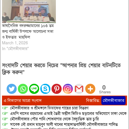
ভাষাসৈনিক বদরুজ্জামানের ১০৩ তম
জন্ম বার্ষিকী উপলক্ষে আলোচনা সভা
ও ইফতার মাহফিল
March 1, 2026
In "মৌলভীবাজার"
সংবাদটি শেয়ার করতে নিচের “আপনার প্রিয় শেয়ার বাটনটিতে
ক্লিক করুন”
0
Shares
এ বিভাগের আরো সংবাদ
বিস্তারিত:
মৌলভীবাজার
মৌলভীবাজার ও শ্রীমঙ্গলে ডিডাফের গাছের চারা বিতরণ
এমপি নাসের রহমানের এআই তৈরী অশ্লীল ভিডিও ছড়ানোর অভিযোগে ঢাকা থেকে আ/সা
মৌলভীবাজার পৌর পানি শোধনাগার থেকে বৈদ্যুতিক তার চু/রি
সাবেক নৌ প্রধান মাহবুব আলী খানের শাহাদাতবার্ষিকী মৌলভীবাজারে পালিত