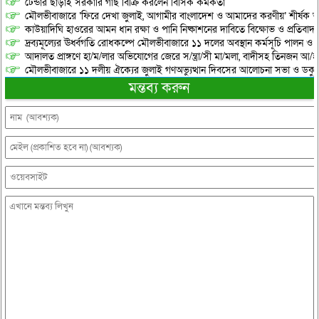
টেন্ডার ছাড়াই সরকারি গাছ বিক্রি করলেন বিসিক কর্মকর্তা
মৌলভীবাজারে ‘ফিরে দেখা জুলাই, আগামীর বাংলাদেশ ও আমাদের করণীয়’ শীর্ষক আ
কাউয়াদিঘি হাওরের আমন ধান রক্ষা ও পানি নিষ্কাশনের দাবিতে বিক্ষোভ ও প্রতিবাদ
দ্রব্যমূল্যের ঊর্ধ্বগতি রোধকল্পে মৌলভীবাজারে ১১ দলের অবস্থান কর্মসূচি পালন ও স
আদালত প্রাঙ্গণে হা/ম/লার অভিযোগের জেরে স/ন্ত্রা/সী মা/মলা, বাদীসহ তিনজন আ/হ
মৌলভীবাজারে ১১ দলীয় ঐক্যের জুলাই গণঅভ্যুত্থান দিবসের আলোচনা সভা ও ডকুমেন্
মন্তব্য করুন