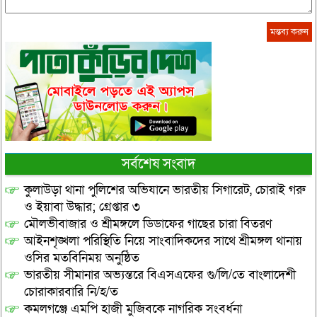
সর্বশেষ সংবাদ
কুলাউড়া থানা পুলিশের অভিযানে ভারতীয় সিগারেট, চোরাই গরু
ও ইয়াবা উদ্ধার; গ্রেপ্তার ৩
মৌলভীবাজার ও শ্রীমঙ্গলে ডিডাফের গাছের চারা বিতরণ
আইনশৃঙ্খলা পরিস্থিতি নিয়ে সাংবাদিকদের সাথে শ্রীমঙ্গল থানায়
ওসির মতবিনিময় অনুষ্ঠিত
ভারতীয় সীমানার অভ্যন্তরে বিএসএফের গু/লি/তে বাংলাদেশী
চোরাকারবারি নি/হ/ত
কমলগঞ্জে এমপি হাজী মুজিবকে নাগরিক সংবর্ধনা