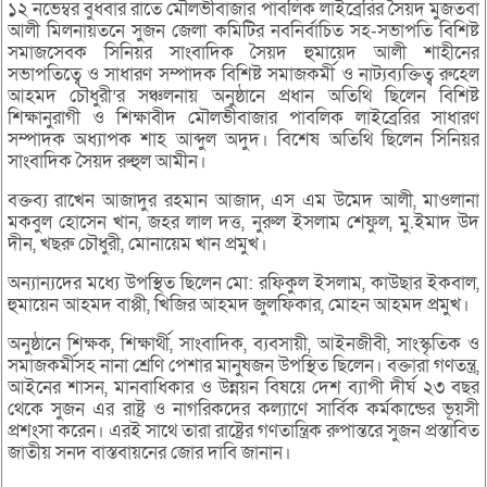
১২ নভেম্বর বুধবার রাতে মৌলভীবাজার পাবলিক লাইব্রেরির সৈয়দ মুজতবা
আলী মিলনায়তনে সুজন জেলা কমিটির নবনির্বাচিত সহ-সভাপতি বিশিষ্ট
সমাজসেবক সিনিয়র সাংবাদিক সৈয়দ হুমায়েদ আলী শাহীনের
সভাপতিত্বে ও সাধারণ সম্পাদক বিশিষ্ট সমাজকর্মী ও নাট্যব্যক্তিত্ব রুহেল
আহমদ চৌধুরী’র সঞ্চলনায় অনুষ্ঠানে প্রধান অতিথি ছিলেন বিশিষ্ট
শিক্ষানুরাগী ও শিক্ষাবীদ মৌলভীবাজার পাবলিক লাইব্রেরির সাধারণ
সম্পাদক অধ্যাপক শাহ আব্দুল অদুদ। বিশেষ অতিথি ছিলেন সিনিয়র
সাংবাদিক সৈয়দ রুহুল আমীন।
বক্তব্য রাখেন আজাদুর রহমান আজাদ, এস এম উমেদ আলী, মাওলানা
মকবুল হোসেন খান, জহর লাল দত্ত, নুরুল ইসলাম শেফুল, মু.ইমাদ উদ
দীন, খছরু চৌধুরী, মোনায়েম খান প্রমুখ।
অন্যান্যদের মধ্যে উপস্থিত ছিলেন মো: রফিকুল ইসলাম, কাউছার ইকবাল,
হুমায়েন আহমদ বাপ্পী, খিজির আহমদ জুলফিকার, মোহন আহমদ প্রমুখ।
অনুষ্ঠানে শিক্ষক, শিক্ষার্থী, সাংবাদিক, ব্যবসায়ী, আইনজীবী, সাংস্কৃতিক ও
সমাজকর্মীসহ নানা শ্রেণি পেশার মানুষজন উপস্থিত ছিলেন। বক্তারা গণতন্ত্র,
আইনের শাসন, মানবাধিকার ও উন্নয়ন বিষয়ে দেশ ব্যাপী দীর্ঘ ২৩ বছর
থেকে সুজন এর রাষ্ট্র ও নাগরিকদের কল্যাণে সার্বিক কর্মকান্ডের ভূয়সী
প্রশংসা করেন। এরই সাথে তারা রাষ্ট্রের গণতান্ত্রিক রুপান্তরে সুজন প্রস্তাবিত
জাতীয় সনদ বাস্তবায়নের জোর দাবি জানান।