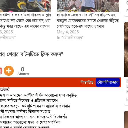
বরি,বাটপারি করার চিন্তা থাকলে আল্লার
হাসিনাকে জেল খানার ফাঁ*সির দঁড়িতে নয়,
ে আগেই দল থেকে বের হয়ে যান, ধরা
বায়তুল মোকাররমের সামনে শোলের দঁড়িতে
িন্তু খবর আছে- এম নাসের রহমান
ঝো*লাতে হবে-এম নাসের রহমান
6, 2025
May 4, 2025
লভীবাজার"
In "মৌলভীবাজার"
িয় শেয়ার বাটনটিতে ক্লিক করুন”
0
Shares
বিস্তারিত:
মৌলভীবাজার
্মকর্তা
দেশ ও আমাদের করণীয়’ শীর্ষক আলোচনা সভা অনুষ্ঠিত
শনের দাবিতে বিক্ষোভ ও প্রতিবাদ সমাবেশ
 দলের অবস্থান কর্মসূচি পালন ও স্মারকলিপি প্রদান
রা/সী মা/মলা, বাদীসহ তিনজন আ/হ/ত
ান দিবসের আলোচনা সভা ও ডকুমেন্টারি প্রদর্শন।
াত্রসমাজের আলোচনা সভা ও দোয়া মাহফিল
 সভা ও জুলাই যোদ্ধাদের সংবর্ধনা