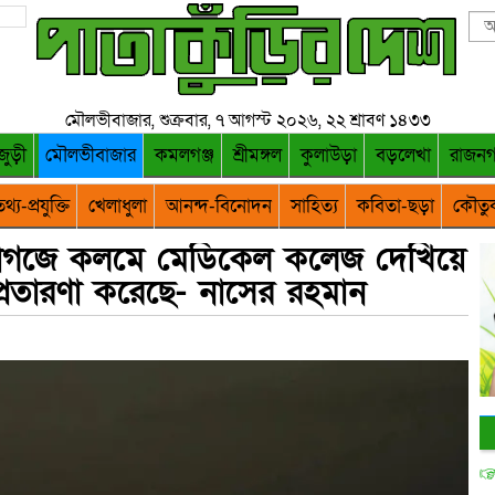
মৌলভীবাজার, শুক্রবার, ৭ আগস্ট ২০২৬, ২২ শ্রাবণ ১৪৩৩
জুড়ী
মৌলভীবাজার
কমলগঞ্জ
শ্রীমঙ্গল
কুলাউড়া
বড়লেখা
রাজন
থ্য-প্রযুক্তি
খেলাধুলা
আনন্দ-বিনোদন
সাহিত্য
কবিতা-ছড়া
কৌতু
াগজে কলমে মেডিকেল কলেজ দেখিয়ে
্রতারণা করেছে- নাসের রহমান