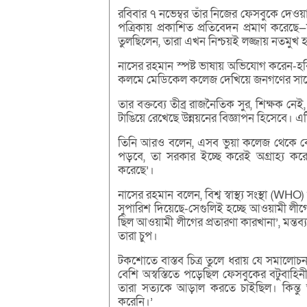
রবিবার ৭ নভেম্বর তাঁর নিজের ফেসবুকে দেওয়
পত্রিকায় প্রকাশিত প্রতিবেদন প্রমাণ করেছ
তুলছিলেন, তারা এখন নিশ্চয়ই লজ্জায় নতমুখ 
নাসের রহমান স্পষ্ট ভাষায় অভিযোগ করেন-হব
কলমে মেডিকেল কলেজ দেখিয়ে জনগণের সাথে
তার বক্তব্যে তীব্র রাজনৈতিক সুর, শিক্ষক 
টাঙিয়ে রেখেছে উন্নয়নের বিজ্ঞাপন হিসেবে। এট
তিনি আরও বলেন, এসব ভুয়া কলেজ থেকে বের 
পড়বে, তা সরকার ইচ্ছে করেই অগ্রাহ্য করেছে
করেছে’।
নাসের রহমান বলেন, বিশ্ব স্বাস্থ্য সংস্থা (W
সুপারিশ দিয়েছে-সেগুলিই হচ্ছে আওয়ামী লী
ছিল আওয়ামী লীগের প্রতারণা কারখানা’, মন্তব
তারা চুপ।
টকশোতে বাস্তব চিত্র তুলে ধরায় যে সমালোচন
বেশি অস্বস্তিতে পড়েছিল ফেসবুকের বটুবাহি
তারা সত্যকে আড়াল করতে চাইছিল। কিন্তু 
করেনি।’