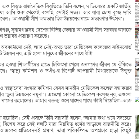
া এক বিস্তৃত রাজনৈতিক বিবৃতিতে তিনি বলেন, ৭ ডিসেম্বর একটি জাতীয়
ে—যা আমি শুরু থেকেই বলেছি, সেটাই সত্য। আর যারা চোখ বুজে দাবি
হবেন। ‘আওয়ামী লীগ ক্ষমতায় ছিল উন্নয়নের নামে প্রতারণার উৎসব’।
িগঞ্জ, সুনামগঞ্জসহ দেশের বিভিন্ন জেলায় আওয়ামী লীগ সরকার কাগজে
 ভয়াবহ প্রতারণা করেছে।
নেই, অবকাঠামো নেই, ল্যাব নেই-অথচ তারা মেডিকেল কলেজের সাইনবোর্ড
ি উন্নয়ন নয়, এটি হলো মানুষের জীবনের সাথে ঠাট্টা।
হওয়া শিক্ষার্থীদের হাতে চিকিৎসা পেলে জনগণের জীবন যে ঝুঁকিতে
। ‘স্বাস্থ্য কমিশন ও ডঐঙ-র রিপোর্ট আওয়ামী মিথ্যাচারকে উন্মুক্ত
HO) ও স্বাস্থ্যসেবা সংস্কার কমিশন যেসব মানহীন মেডিকেল কলেজ বন্ধ করার
গের ‘ভুয়া উন্নয়নের নমুনা’। এগুলো কোনো মেডিকেল কলেজ নয়, এগুলো
্য নাসের রহমানের। আমার বক্তব্য শুনে যাদের গায়ে কাঁটা দিয়েছিল—আজ
া হয়েছিল। সেই প্রসঙ্গে তিনি সরাসরি বলেন, ‘আমার কথা শুনে সবচেয়ে
নী, বিশেষ করে সেই দলটি যারা নিয়মিত ধর্মের আড়ালে রাজনীতি করে।
আজকের প্রতিবেদনই প্রমাণ, তারা পরিকল্পিত অপপ্রচার ছাড়া কিছুই