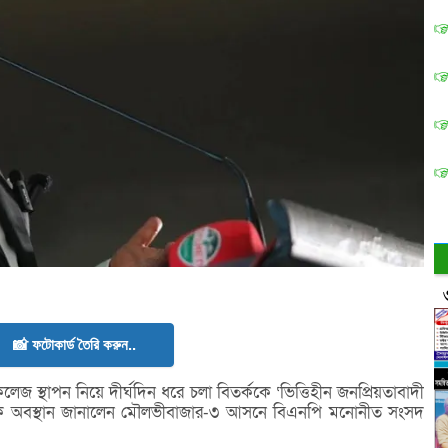
📸 ফটোকার্ড তৈরি করুন..
 স্থাপন নিয়ে দীর্ঘদিন ধরে চলা বিতর্ককে ‘ভিত্তিহীন জনপ্রিয়তাবাদী
তিক অবস্থান জানালেন মৌলভীবাজার-৩ আসনে বিএনপি মনোনীত সংসদ