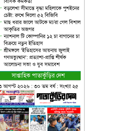
বিসিক কর্মকর্তা
বড়লেখা সীমান্তে বৃদ্ধা মহিলাকে পুশইনের
চেষ্টা: রুখে দিলো ৫২ বিজিবি
মাছ ধরার জালে আটকে মা/রা গেল বিশাল
আকৃতির অজগর
ন্যাশনাল টি কোম্পানির ১২ চা বাগানের চা
বিক্রয়ে নতুন ইতিহাস
শ্রীমঙ্গলে ‘ইতিহাসের আয়নায় জুলাই
গণঅভ্যুত্থান’: প্রত্যাশা-প্রাপ্তি শীর্ষক
আলোচনা সভা ও যুব সমাবেশ
সাপ্তাহিক পাতাকুঁড়ির দেশ
৩ আগস্ট ২০২৬ : ৩০ তম বর্ষ : সংখ্যা ২৫