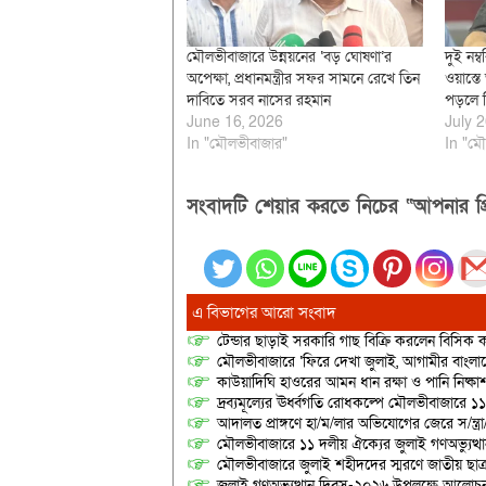
মৌলভীবাজারে উন্নয়নের ‘বড় ঘোষণা’র
দুই নম্
অপেক্ষা, প্রধানমন্ত্রীর সফর সামনে রেখে তিন
ওয়াস্ত
দাবিতে সরব নাসের রহমান
পড়লে ক
June 16, 2026
July 2
In "মৌলভীবাজার"
In "মৌ
সংবাদটি শেয়ার করতে নিচের “আপনার প্র
এ বিভাগের আরো সংবাদ
টেন্ডার ছাড়াই সরকারি গাছ বিক্রি করলেন বিসিক কর
মৌলভীবাজারে ‘ফিরে দেখা জুলাই, আগামীর বাংলা
কাউয়াদিঘি হাওরের আমন ধান রক্ষা ও পানি নিষ্কা
দ্রব্যমূল্যের ঊর্ধ্বগতি রোধকল্পে মৌলভীবাজারে ১১
আদালত প্রাঙ্গণে হা/ম/লার অভিযোগের জেরে স/ন্ত্
মৌলভীবাজারে ১১ দলীয় ঐক্যের জুলাই গণঅভ্যুত্থ
মৌলভীবাজারে জুলাই শহীদদের স্মরণে জাতীয় ছ
জুলাই গণঅভ্যুত্থান দিবস-২০২৬ উপলক্ষে আলোচনা