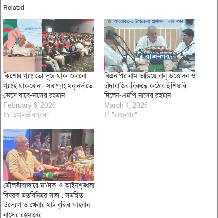
Related
কিশোর গ্যাং তো দূরে থাক, কোনো
বিএনপির নাম ভাঙিয়ে বালু উত্তোলন ও
গ্যাংই থাকবে না—সব গ্যাং মনু নদীতে
চাঁদাবাজির বিরুদ্ধে কঠোর হুঁশিয়ারি
ভেসে যাবে-নাসের রহমান
দিলেন-এমপি নাসের রহমান
February 5, 2026
March 4, 2026
In "মৌলভীবাজার"
In "রাজনগর"
মৌলভীবাজারে মা/দক ও আইনশৃঙ্খলা
বিষয়ক মতবিনিময় সভা : সমন্বিত
উদ্যোগ ও খেলার মাঠ বৃদ্ধির আহ্বান-
নাসের রহমানের