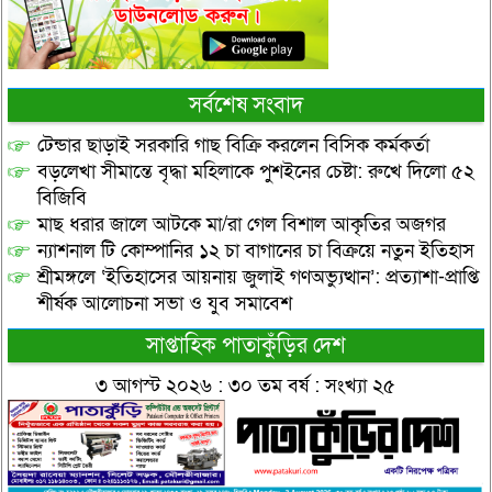
সর্বশেষ সংবাদ
টেন্ডার ছাড়াই সরকারি গাছ বিক্রি করলেন বিসিক কর্মকর্তা
বড়লেখা সীমান্তে বৃদ্ধা মহিলাকে পুশইনের চেষ্টা: রুখে দিলো ৫২
বিজিবি
মাছ ধরার জালে আটকে মা/রা গেল বিশাল আকৃতির অজগর
ন্যাশনাল টি কোম্পানির ১২ চা বাগানের চা বিক্রয়ে নতুন ইতিহাস
শ্রীমঙ্গলে ‘ইতিহাসের আয়নায় জুলাই গণঅভ্যুত্থান’: প্রত্যাশা-প্রাপ্তি
শীর্ষক আলোচনা সভা ও যুব সমাবেশ
সাপ্তাহিক পাতাকুঁড়ির দেশ
৩ আগস্ট ২০২৬ : ৩০ তম বর্ষ : সংখ্যা ২৫