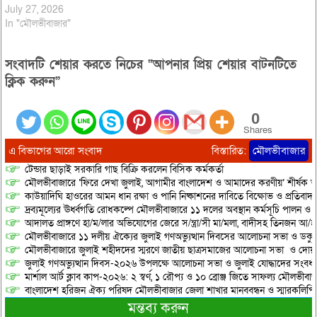
July 27, 2026
In "মৌলভীবাজার"
সংবাদটি শেয়ার করতে নিচের “আপনার প্রিয় শেয়ার বাটনটিতে
ক্লিক করুন”
0
Shares
এ বিভাগের আরো সংবাদ
বিস্তারিত:
মৌলভীবাজার
টেন্ডার ছাড়াই সরকারি গাছ বিক্রি করলেন বিসিক কর্মকর্তা
মৌলভীবাজারে ‘ফিরে দেখা জুলাই, আগামীর বাংলাদেশ ও আমাদের করণীয়’ শীর্ষক আ
কাউয়াদিঘি হাওরের আমন ধান রক্ষা ও পানি নিষ্কাশনের দাবিতে বিক্ষোভ ও প্রতিবাদ
দ্রব্যমূল্যের ঊর্ধ্বগতি রোধকল্পে মৌলভীবাজারে ১১ দলের অবস্থান কর্মসূচি পালন ও স
আদালত প্রাঙ্গণে হা/ম/লার অভিযোগের জেরে স/ন্ত্রা/সী মা/মলা, বাদীসহ তিনজন আ/হ
মৌলভীবাজারে ১১ দলীয় ঐক্যের জুলাই গণঅভ্যুত্থান দিবসের আলোচনা সভা ও ডকুমেন্
মৌলভীবাজারে জুলাই শহীদদের স্মরণে জাতীয় ছাত্রসমাজের আলোচনা সভা ও দোয়
জুলাই গণঅভ্যুত্থান দিবস-২০২৬ উপলক্ষে আলোচনা সভা ও জুলাই যোদ্ধাদের সংবর্ধ
মার্শাল আর্ট ক্লাব কাপ-২০২৬: ২ স্বর্ণ, ১ রৌপ্য ও ১০ ব্রোঞ্জ জিতে সাফল্য মৌলভীবাজ
বাংলাদেশ হরিজন ঐক্য পরিষদ মৌলভীবাজার জেলা শাখার মানববন্ধন ও স্মারকলিপি প
মন্তব্য করুন