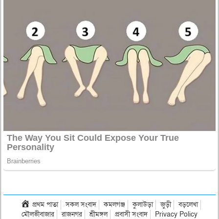
প্রথম পাতা
সকল সংবাদ
কমলগঞ্জ
কুলাউড়া
জুড়ী
বড়লেখা
মৌলভীবাজার
রাজনগর
শ্রীমঙ্গল
প্রবাসী সংবাদ
Privacy Policy