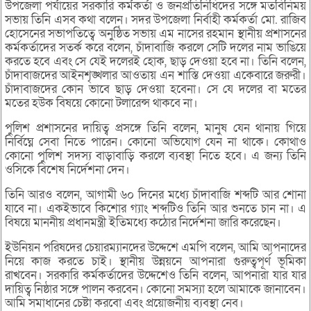
উপজেলা পর্যায়ের সরকারি কর্মকর্তা ও জনপ্রতিনিধিদের সঙ্গে মতবিনিময়
সভায় তিনি এসব কথা বলেন। সদর উপজেলা নির্বাহী কর্মকর্তা মো. রাজিব
হোসেনের সভাপতিত্বে অনুষ্ঠিত সভায় এম নাসের রহমান স্থানীয় প্রশাসনের
কর্মকর্তাদের সতর্ক করে বলেন, চাঁদাবাজি করলে সেটি দলের নাম ভাঙিয়ে
করতে হবে এবং সে যেই দলেরই হোক, ছাড় দেওয়া হবে না। তিনি বলেন,
চাঁদাবাজদের আইনশৃঙ্খলার আওতায় এন শাস্তি দেওয়া একেবারে জরুরী।
চাঁদাবাজদের কোন ভাবে ছাড় দেওয়া হবেনা। সে যে দলের বা মতের
মতের হউক বিষয়ে কোনো টলারেন্স থাকবে না।
পুলিশ প্রশাসনের দায়িত্ব প্রসঙ্গে তিনি বলেন, মানুষ যেন থানায় গিয়ে
নির্বিঘ্নে সেবা নিতে পারেন। কোনো অভিযোগ যেন না থাকে। কোথাও
কোনো পুলিশ সদস্য বাড়াবাড়ি করলে ব্যবস্থা নিতে হবে। এ জন্য তিনি
ওসিকে বিশেষ নির্দেশনা দেন।
তিনি আরও বলেন, আগামী ৬০ দিনের মধ্যে চাঁদাবাজি শব্দটি আর শোনা
যাবে না। একইভাবে কিশোর গ্যাং শব্দটিও তিনি আর শুনতে চান না। এ
বিষয়ে মাননীয় প্রধানমন্ত্রী ইতিমধ্যে কঠোর নির্দেশনা জারি করেছেন।
ইউনিয়ন পরিষদের চেয়ারম্যানদের উদ্দেশে এমপি বলেন, আমি আপনাদের
নিয়ে কাজ করতে চাই। স্থানীয় উন্নয়নে আপনারা গুরুত্বপূর্ণ ভূমিকা
রাখবেন। সরকারি কর্মকর্তাদের উদ্দেশেও তিনি বলেন, আপনারা যার যার
দায়িত্ব নিষ্ঠার সঙ্গে পালন করবেন। কোনো সমস্যা হলে আমাকে জানাবেন।
আমি সমাধানের চেষ্টা করবো এবং প্রয়োজনীয় ব্যবস্থা নেব।