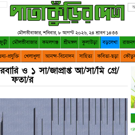
মৌলভীবাজার, শনিবার, ৮ আগস্ট ২০২৬, ২৪ শ্রাবণ ১৪৩৩
জুড়ী
মৌলভীবাজার
কমলগঞ্জ
শ্রীমঙ্গল
কুলাউড়া
বড়লেখা
রাজন
থ্য-প্রযুক্তি
খেলাধুলা
আনন্দ-বিনোদন
সাহিত্য
কবিতা-ছড়া
কৌতু
রি ও ১ সা/জাপ্রাপ্ত আ/সা/মি গ্রে/
ফতা/র