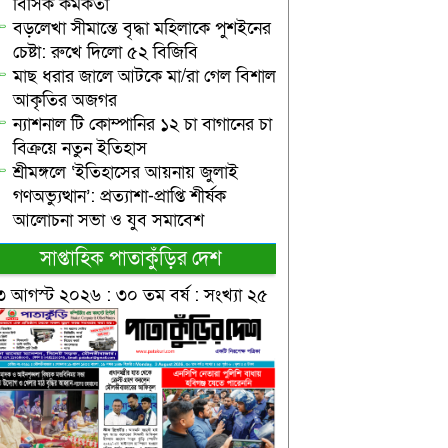
বিসিক কর্মকর্তা
বড়লেখা সীমান্তে বৃদ্ধা মহিলাকে পুশইনের
চেষ্টা: রুখে দিলো ৫২ বিজিবি
মাছ ধরার জালে আটকে মা/রা গেল বিশাল
আকৃতির অজগর
ন্যাশনাল টি কোম্পানির ১২ চা বাগানের চা
বিক্রয়ে নতুন ইতিহাস
শ্রীমঙ্গলে ‘ইতিহাসের আয়নায় জুলাই
গণঅভ্যুত্থান’: প্রত্যাশা-প্রাপ্তি শীর্ষক
আলোচনা সভা ও যুব সমাবেশ
সাপ্তাহিক পাতাকুঁড়ির দেশ
৩ আগস্ট ২০২৬ : ৩০ তম বর্ষ : সংখ্যা ২৫