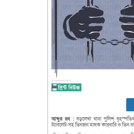
আব্দুর
রব :
বড়লেখা থানা পুলিশ বৃহস্পতি
ট্যাবলেট-সহ তিনজন মাদক কারবারি ও তিন ব