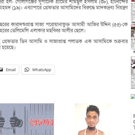
রা হল- গোলাগঞ্জের সুপাটেক গ্রামের শামছুল ইসলাম (৩৮), হাটবন্দের
হমদ (১৯)। এব্যাপারে গ্রেফতার আসামিদের বিরুদ্ধে মাদকদ্রব্য নিয়ন্ত্রণ
 কারাদন্ডপ্রাপ্ত সাজা পরোয়ানাভুক্ত আসামী আজির উদ্দিন (৫৫)-কে
শহরের তেলিমেলি এলাকার মছব্বির আলীর ছেলে।
 গ্রেফতার তিন আসামি ও সাজাপ্রাপ্ত পলাতক এক আসামিকে শুক্রবার
া হয়েছে।
Email
WhatsApp