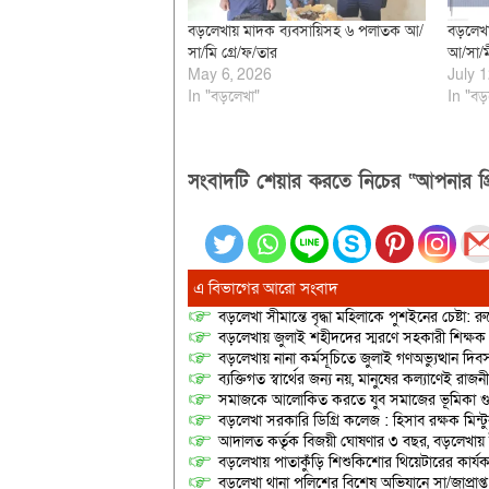
বড়লেখায় মাদক ব্যবসায়িসহ ৬ পলাতক আ/
বড়লেখা
সা/মি গ্রে/ফ/তার
আ/সা/ম
May 6, 2026
July 1
In "বড়লেখা"
In "বড়
সংবাদটি শেয়ার করতে নিচের “আপনার প্র
এ বিভাগের আরো সংবাদ
বড়লেখা সীমান্তে বৃদ্ধা মহিলাকে পুশইনের চেষ্টা: 
বড়লেখায় জুলাই শহীদদের স্মরণে সহকারী শিক্ষক স
বড়লেখায় নানা কর্মসূচিতে জুলাই গণঅভ্যুত্থান দ
ব্যক্তিগত স্বার্থের জন্য নয়, মানুষের কল্যাণেই 
সমাজকে আলোকিত করতে যুব সমাজের ভূমিকা গুরুত্
বড়লেখা সরকারি ডিগ্রি কলেজ : হিসাব রক্ষক মিন্টু
আদালত কর্তৃক বিজয়ী ঘোষণার ৩ বছর, বড়লেখায়
বড়লেখায় পাতাকুঁড়ি শিশুকিশোর থিয়েটারের কার্য
বড়লেখা থানা পুলিশের বিশেষ অভিযানে সা/জাপ্রাপ্