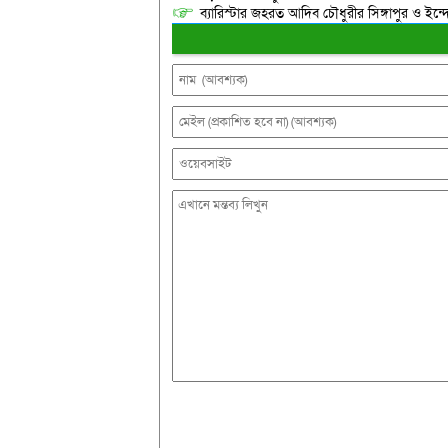
ব্যারিস্টার জহরত আদিব চৌধুরীর সিঙ্গাপুর ও ইন্দোনেশ