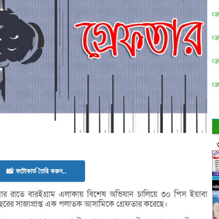
📸 ফটোকার্ড তৈরি করুন..
বার রাতে বারইগ্রাম এলাকায় বিশেষ অভিযান চালিয়ে ৩০ পিস ইয়াবা
ছরের সাজাপ্রাপ্ত এক পলাতক আসামিকে গ্রেফতার করেছে।