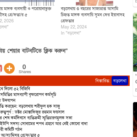
য় মাদক ব্যবসায়ী ও পরোয়ানাভুক্ত
বড়লেখায় ৩ বছরের সাজাপ্রাপ্ত আসামি
ীসহ গ্রে/ফতা/র ৫
চিহ্নত মাদক ব্যবসায়ি সুমন ফের ইয়াবাসহ
2, 2026
গ্রেফতার
লেখা"
May 22, 2024
In "বড়লেখা"
িয় শেয়ার বাটনটিতে ক্লিক করুন”
0
Shares
বিস্তারিত:
বড়লেখা
রুখে দিলো ৫২ বিজিবি
মিতির মাসব্যাপী বৃক্ষরোপণ কর্মসূচি
িবস উদযাপন
রাজনীতি করছেন: বড়লেখায় শরীফুল হক সাজু
বপূর্ণ : ডক্টর মোস্তাফিজুর রহমান ফয়সাল
র শেষ কর্মদিবসে ব্যতিক্রমী স্মৃতিচারণমুলক সভা
 ইউপি সদস্য সোনামের শপথ গ্রহণে আর নেই কোনো বাধা
করী কমিটি গঠন
ত আ/সা/মিসহ গ্রে/ফ/তার ৫