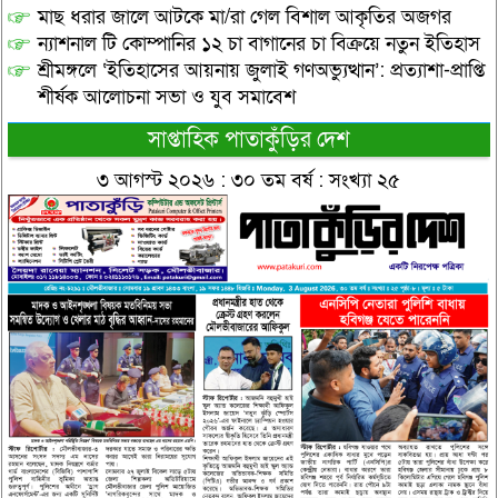
মাছ ধরার জালে আটকে মা/রা গেল বিশাল আকৃতির অজগর
ন্যাশনাল টি কোম্পানির ১২ চা বাগানের চা বিক্রয়ে নতুন ইতিহাস
শ্রীমঙ্গলে ‘ইতিহাসের আয়নায় জুলাই গণঅভ্যুত্থান’: প্রত্যাশা-প্রাপ্তি
শীর্ষক আলোচনা সভা ও যুব সমাবেশ
সাপ্তাহিক পাতাকুঁড়ির দেশ
৩ আগস্ট ২০২৬ : ৩০ তম বর্ষ : সংখ্যা ২৫