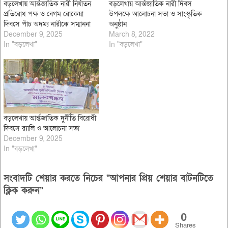
বড়লেখায় আর্ন্তজাতিক নারী নির্যাতন
বড়লেখায় আর্ন্তজাতিক নারী দিবস
প্রতিরোধ পক্ষ ও বেগম রোকেয়া
উপলক্ষে আলোচনা সভা ও সাংস্কৃতিক
দিবসে পাঁচ অদম্য নারীকে সম্মাননা
অনুষ্ঠান
December 9, 2025
March 8, 2022
In "বড়লেখা"
In "বড়লেখা"
বড়লেখায় আর্ন্তজাতিক দুর্নীতি বিরোধী
দিবসে র‌্যালি ও আলোচনা সভা
December 9, 2025
In "বড়লেখা"
সংবাদটি শেয়ার করতে নিচের “আপনার প্রিয় শেয়ার বাটনটিতে
ক্লিক করুন”
0
Shares