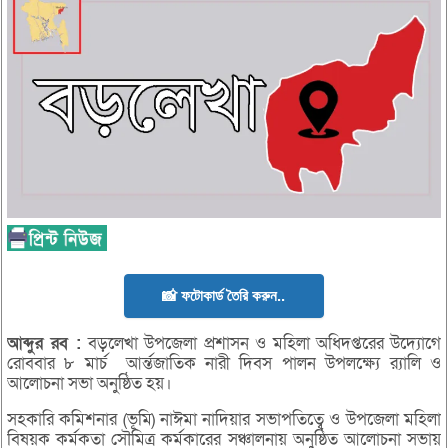
📸 ফটোকার্ড তৈরি করুন..
আব্দুর
রব :
বড়লেখা উপজেলা প্রশাসন ও মহিলা অধিদপ্তরের উদ্যোগে
রোববার ৮ মার্চ আর্ন্তজাতিক নারী দিবস পালন উপলক্ষ্যে র‌্যালি ও
আলোচনা সভা অনুষ্ঠিত হয়।
সহকারি কমিশনার (ভূমি) নাঈমা নাদিয়ার সভাপতিত্বে ও উপজেলা মহিলা
বিষয়ক কর্মকতা সৌমিত্র কর্মকারের সঞ্চালনায় অনুষ্ঠিত আলোচনা সভায়