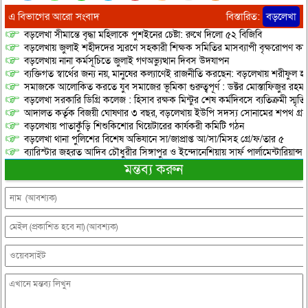
এ বিভাগের আরো সংবাদ
বিস্তারিত:
বড়লেখা
বড়লেখা সীমান্তে বৃদ্ধা মহিলাকে পুশইনের চেষ্টা: রুখে দিলো ৫২ বিজিবি
বড়লেখায় জুলাই শহীদদের স্মরণে সহকারী শিক্ষক সমিতির মাসব্যাপী বৃক্ষরোপণ কর্ম
বড়লেখায় নানা কর্মসূচিতে জুলাই গণঅভ্যুত্থান দিবস উদযাপন
ব্যক্তিগত স্বার্থের জন্য নয়, মানুষের কল্যাণেই রাজনীতি করছেন: বড়লেখায় শরীফুল হ
সমাজকে আলোকিত করতে যুব সমাজের ভূমিকা গুরুত্বপূর্ণ : ডক্টর মোস্তাফিজুর রহম
বড়লেখা সরকারি ডিগ্রি কলেজ : হিসাব রক্ষক মিন্টুর শেষ কর্মদিবসে ব্যতিক্রমী স্মৃ
আদালত কর্তৃক বিজয়ী ঘোষণার ৩ বছর, বড়লেখায় ইউপি সদস্য সোনামের শপথ গ্র
বড়লেখায় পাতাকুঁড়ি শিশুকিশোর থিয়েটারের কার্যকরী কমিটি গঠন
বড়লেখা থানা পুলিশের বিশেষ অভিযানে সা/জাপ্রাপ্ত আ/সা/মিসহ গ্রে/ফ/তার ৫
ব্যারিস্টার জহরত আদিব চৌধুরীর সিঙ্গাপুর ও ইন্দোনেশিয়ায় সার্ফ পার্লামেন্টারিয়ান্স স্
মন্তব্য করুন