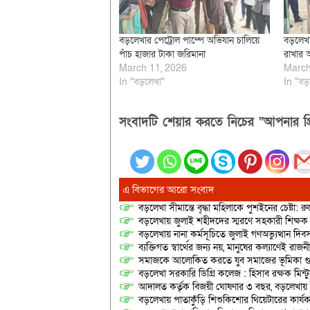
বড়লেখার পেট্রোল পাম্পে অভিযান চালিয়ে
বড়লেখা
পাঁচ হাজার টাকা জরিমানা
রাখার 
March 11, 2026
March
In "বড়লেখা"
In "বড়
সংবাদটি শেয়ার করতে নিচের “আপনার প্র
এ বিভাগের আরো সংবাদ
বড়লেখা সীমান্তে বৃদ্ধা মহিলাকে পুশইনের চেষ্টা: 
বড়লেখায় জুলাই শহীদদের স্মরণে সহকারী শিক্ষক স
বড়লেখায় নানা কর্মসূচিতে জুলাই গণঅভ্যুত্থান দ
ব্যক্তিগত স্বার্থের জন্য নয়, মানুষের কল্যাণেই 
সমাজকে আলোকিত করতে যুব সমাজের ভূমিকা গুরুত্
বড়লেখা সরকারি ডিগ্রি কলেজ : হিসাব রক্ষক মিন্টু
আদালত কর্তৃক বিজয়ী ঘোষণার ৩ বছর, বড়লেখায়
বড়লেখায় পাতাকুঁড়ি শিশুকিশোর থিয়েটারের কার্য