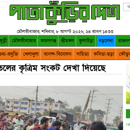
মৌলভীবাজার, শনিবার, ৮ আগস্ট ২০২৬, ২৪ শ্রাবণ ১৪৩৩
জুড়ী
মৌলভীবাজার
কমলগঞ্জ
শ্রীমঙ্গল
কুলাউড়া
বড়লেখা
রাজন
থ্য-প্রযুক্তি
খেলাধুলা
আনন্দ-বিনোদন
সাহিত্য
কবিতা-ছড়া
কৌতু
েলের কৃত্রিম সংকট দেখা দিয়েছে