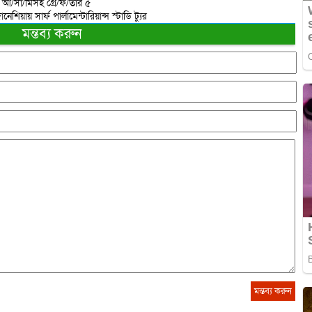
ত আ/সা/মিসহ গ্রে/ফ/তার ৫
িয়ায় সার্ফ পার্লামেন্টারিয়ান্স স্টাডি ট্যুর
মন্তব্য করুন