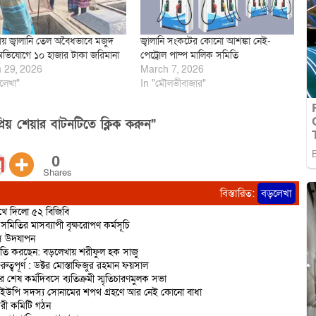
য় জ্বালানি তেল অবৈধভাবে মজুদ
জ্বালানি সংকটের কোনো আশঙ্কা নেই-
অভিযোগে ১০ হাজার টাকা জরিমানা
পেট্রোল পাম্প মালিক সমিতি
 29, 2026
March 7, 2026
লেখা"
In "মৌলভীবাজার"
িয় শেয়ার বাটনটিতে ক্লিক করুন”
0
Shares
বিস্তারিত:
বড়লেখা
রুখে দিলো ৫২ বিজিবি
মিতির মাসব্যাপী বৃক্ষরোপণ কর্মসূচি
িবস উদযাপন
রাজনীতি করছেন: বড়লেখায় শরীফুল হক সাজু
বপূর্ণ : ডক্টর মোস্তাফিজুর রহমান ফয়সাল
র শেষ কর্মদিবসে ব্যতিক্রমী স্মৃতিচারণমুলক সভা
 ইউপি সদস্য সোনামের শপথ গ্রহণে আর নেই কোনো বাধা
করী কমিটি গঠন