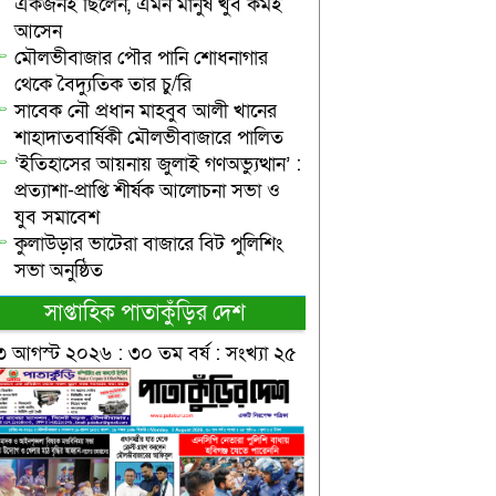
একজনই ছিলেন, এমন মানুষ খুব কমই
আসেন
মৌলভীবাজার পৌর পানি শোধনাগার
থেকে বৈদ্যুতিক তার চু/রি
সাবেক নৌ প্রধান মাহবুব আলী খানের
শাহাদাতবার্ষিকী মৌলভীবাজারে পালিত
‘ইতিহাসের আয়নায় জুলাই গণঅভ্যুত্থান’ :
প্রত্যাশা-প্রাপ্তি শীর্ষক আলোচনা সভা ও
যুব সমাবেশ
কুলাউড়ার ভাটেরা বাজারে বিট পুলিশিং
সভা অনুষ্ঠিত
সাপ্তাহিক পাতাকুঁড়ির দেশ
৩ আগস্ট ২০২৬ : ৩০ তম বর্ষ : সংখ্যা ২৫