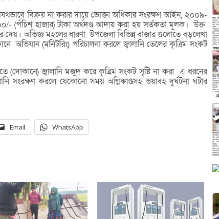
 যথাযথভাবে বিক্রয় না করার দায়ে ভোক্তা অধিকার সংরক্ষণ আইন, ২০০৯-
০০০/- (পঁচিশ হাজার) টাকা অর্থদণ্ড আদায় করা হয় সর্তকতা মূলক। উক্ত
ধ করে দেয়। অভিজ্ঞ মহলের ধারণা উপজেলা বিভিন্ন বাজার গুলোতে বড়লেখা
ানে অভিযান (মনিটরিং) পরিচালনা করলে জ্বালানি তেলের কৃত্রিম সংকট
 (দোকানে) জ্বালানি মজুদ করে কৃত্রিম সংকট সৃষ্টি না করা এ ধরনের
ানি সংরক্ষণ করলে যেকোনো সময় অগ্নিকাণ্ডসহ ভয়াবহ দুর্ঘটনা ঘটার
Email
WhatsApp