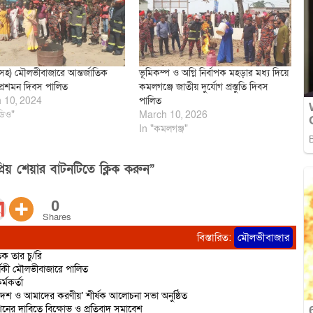
সহ) মৌলভীবাজারে আন্তর্জাতিক
ভূমিকম্প ও অগ্নি নির্বাপক মহড়ার মধ্য দিয়ে
গ প্রশমন দিবস পালিত
কমলগঞ্জে জাতীয় দুর্যোগ প্রস্তুতি দিবস
 10, 2024
পালিত
ডিও"
March 10, 2026
In "কমলগঞ্জ"
িয় শেয়ার বাটনটিতে ক্লিক করুন”
0
Shares
বিস্তারিত:
মৌলভীবাজার
ক তার চু/রি
্ষিকী মৌলভীবাজারে পালিত
্মকর্তা
দেশ ও আমাদের করণীয়’ শীর্ষক আলোচনা সভা অনুষ্ঠিত
শনের দাবিতে বিক্ষোভ ও প্রতিবাদ সমাবেশ