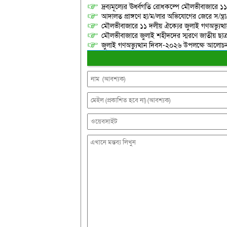
দ্রব্যমূল্যের ঊর্ধ্বগতি রোধকল্পে মৌলভীবাজারে ১১
আদালত প্রাঙ্গণে হা/ম/লার অভিযোগের জেরে স/ন্ত্
মৌলভীবাজারে ১১ দলীয় ঐক্যের জুলাই গণঅভ্যুত্থ
মৌলভীবাজারে জুলাই শহীদদের স্মরণে জাতীয় ছ
জুলাই গণঅভ্যুত্থান দিবস-২০২৬ উপলক্ষে আলোচনা