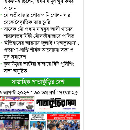
একজনই ছিলেন, এমন মানুষ খুব কমই
আসেন
মৌলভীবাজার পৌর পানি শোধনাগার
থেকে বৈদ্যুতিক তার চু/রি
সাবেক নৌ প্রধান মাহবুব আলী খানের
শাহাদাতবার্ষিকী মৌলভীবাজারে পালিত
‘ইতিহাসের আয়নায় জুলাই গণঅভ্যুত্থান’ :
প্রত্যাশা-প্রাপ্তি শীর্ষক আলোচনা সভা ও
যুব সমাবেশ
কুলাউড়ার ভাটেরা বাজারে বিট পুলিশিং
সভা অনুষ্ঠিত
সাপ্তাহিক পাতাকুঁড়ির দেশ
৩ আগস্ট ২০২৬ : ৩০ তম বর্ষ : সংখ্যা ২৫