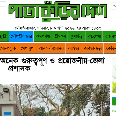
মৌলভীবাজার, শনিবার, ৮ আগস্ট ২০২৬, ২৪ শ্রাবণ ১৪৩৩
জুড়ী
মৌলভীবাজার
কমলগঞ্জ
শ্রীমঙ্গল
কুলাউড়া
বড়লেখা
রাজন
থ্য-প্রযুক্তি
খেলাধুলা
আনন্দ-বিনোদন
সাহিত্য
কবিতা-ছড়া
কৌতু
অনেক গুরুত্বপূর্ণ ও প্রয়োজনীয়-জেলা
প্রশাসক