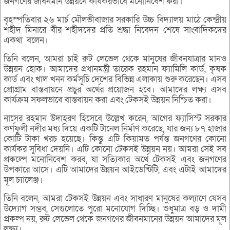
জনগণের জীবনমান উন্নয়নে কার্যকরভাবে মনোনিবেশ করা।
বৃহস্পতিবার ২৬ মার্চ মৌলভীবাজার সরকারি উচ্চ বিদ্যালয় মাঠে কেন্দ্রীয়
শহীদ মিনারে বীর শহীদদের প্রতি শ্রদ্ধা নিবেদন শেষে সাংবাদিকদের
একথা বলেন।
তিনি বলেন, আমরা চাই রুট লেভেল থেকে মানুষের জীবনযাত্রার মানও
উন্নয়ন হোক। আমাদের প্রধানমন্ত্রী তারেক রহমান ফ্যামিলি কার্ড, কৃষক
কার্ড এবং খাল খনন কর্মসূচি দেশের বিভিন্ন এলাকায় শুরু করেছেন। এসব
প্রোগ্রাম বাস্তবায়নে প্রচুর অর্থের প্রয়োজন হবে। আমাদের লক্ষ্য এসব
কার্যক্রম সফলভাবে বাস্তবায়ন করা এবং টেকসই উন্নয়ন নিশ্চিত করা।
নাসের রহমান উদাহরণ হিসেবে উল্লেখ করেন, আগের ফ্যাসিস্ট সরকার
কর্ণফুলী নদীর মধ্য দিয়ে একটি টানেল নির্মাণ করেছে, যার জন্য ৮৭ হাজার
কোটি টাকা খরচ হয়েছে। কিন্তু এটি কিয়ামত পর্যন্ত জনগণের কোনো
কার্যকর সুবিধা দেয়নি। এটি কোনো টেকসই উন্নয়ন নয়। আমরা সেই সব
প্রকল্পে মনোনিবেশ করব, যা সত্যিকার অর্থে টেকসই এবং জনগণের
উপকারে আসে। এটি আমাদের উন্নয়ন আইডেন্টিটি, এবং এটাই আমাদের
মূল চ্যালেঞ্জ।
তিনি বলেন, আমরা টেকসই উন্নয়ন এবং সাধারণ মানুষের কল্যাণে যেসব
উদ্যোগ সম্ভব, সেগুলোতে পুরো মনোযোগ দিচ্ছি। শুধুমাত্র বড় ও দামী
প্রকল্প নয়, রুট লেভেল থেকে জনগণের জীবনমানের উন্নয়ন আমাদের মূল
লক্ষ্য।