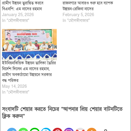
গ্রামীণ উন্নয়ন ত্বরান্বিত করবে
রাজনগরে আবারও শুরু হবে ব্যাপক
বিএনপি: এম নাসের রহমান
উন্নয়ন-রেজিনা নাসের
January 25, 2026
February 5, 2026
In "মৌলভীবাজার"
In "মৌলভীবাজার"
ইউনিয়নভিত্তিক উন্নয়ন তালিকা তৈরির
নির্দেশ দিলেন এম নাসের রহমান,
গ্রামীণ অবকাঠামো উন্নয়নে সরকার
বদ্ধ পরিকর
May 14, 2026
In "মৌলভীবাজার"
সংবাদটি শেয়ার করতে নিচের “আপনার প্রিয় শেয়ার বাটনটিতে
ক্লিক করুন”