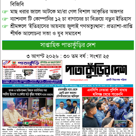
বিজিবি
মাছ ধরার জালে আটকে মা/রা গেল বিশাল আকৃতির অজগর
ন্যাশনাল টি কোম্পানির ১২ চা বাগানের চা বিক্রয়ে নতুন ইতিহাস
শ্রীমঙ্গলে ‘ইতিহাসের আয়নায় জুলাই গণঅভ্যুত্থান’: প্রত্যাশা-প্রাপ্তি
শীর্ষক আলোচনা সভা ও যুব সমাবেশ
সাপ্তাহিক পাতাকুঁড়ির দেশ
৩ আগস্ট ২০২৬ : ৩০ তম বর্ষ : সংখ্যা ২৫