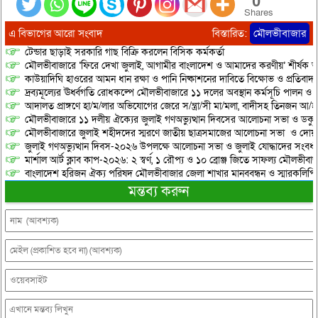
0
Shares
এ বিভাগের আরো সংবাদ
বিস্তারিত:
মৌলভীবাজার
টেন্ডার ছাড়াই সরকারি গাছ বিক্রি করলেন বিসিক কর্মকর্তা
মৌলভীবাজারে ‘ফিরে দেখা জুলাই, আগামীর বাংলাদেশ ও আমাদের করণীয়’ শীর্ষক আ
কাউয়াদিঘি হাওরের আমন ধান রক্ষা ও পানি নিষ্কাশনের দাবিতে বিক্ষোভ ও প্রতিবাদ
দ্রব্যমূল্যের ঊর্ধ্বগতি রোধকল্পে মৌলভীবাজারে ১১ দলের অবস্থান কর্মসূচি পালন ও স
আদালত প্রাঙ্গণে হা/ম/লার অভিযোগের জেরে স/ন্ত্রা/সী মা/মলা, বাদীসহ তিনজন আ/হ
মৌলভীবাজারে ১১ দলীয় ঐক্যের জুলাই গণঅভ্যুত্থান দিবসের আলোচনা সভা ও ডকুমেন্
মৌলভীবাজারে জুলাই শহীদদের স্মরণে জাতীয় ছাত্রসমাজের আলোচনা সভা ও দোয়
জুলাই গণঅভ্যুত্থান দিবস-২০২৬ উপলক্ষে আলোচনা সভা ও জুলাই যোদ্ধাদের সংবর্ধ
মার্শাল আর্ট ক্লাব কাপ-২০২৬: ২ স্বর্ণ, ১ রৌপ্য ও ১০ ব্রোঞ্জ জিতে সাফল্য মৌলভীবাজ
বাংলাদেশ হরিজন ঐক্য পরিষদ মৌলভীবাজার জেলা শাখার মানববন্ধন ও স্মারকলিপি প
মন্তব্য করুন