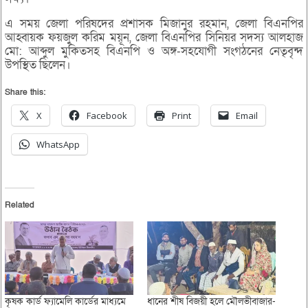
এ সময় জেলা পরিষদের প্রশাসক মিজানুর রহমান, জেলা বিএনপির
আহ্বায়ক ফয়জুল করিম ময়ূন, জেলা বিএনপির সিনিয়র সদস্য আলহাজ
মো: আব্দুল মুকিতসহ বিএনপি ও অঙ্গ-সহযোগী সংগঠনের নেতৃবৃন্দ
উপস্থিত ছিলেন।
Share this:
X
Facebook
Print
Email
WhatsApp
Related
কৃষক কার্ড ফ্যামেলি কার্ডের মাধ্যমে
ধানের শীষ বিজয়ী হলে মৌলভীবাজার-