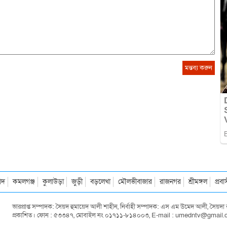
াদ
কমলগঞ্জ
কুলাউড়া
জুড়ী
বড়লেখা
মৌলভীবাজার
রাজনগর
শ্রীমঙ্গল
প্রব
ভারপ্রাপ্ত সম্পাদক: সৈয়দ হুমায়েদ আলী শাহীন, নির্বাহী সম্পাদক: এস এম উমেদ আলী, সৈয়
প্রকাশিত। ফোন : ৫৩৩৪৭, মোবাইল নং ০১৭১১-৮১৪০০৩, E-mail : umedntv@gmail