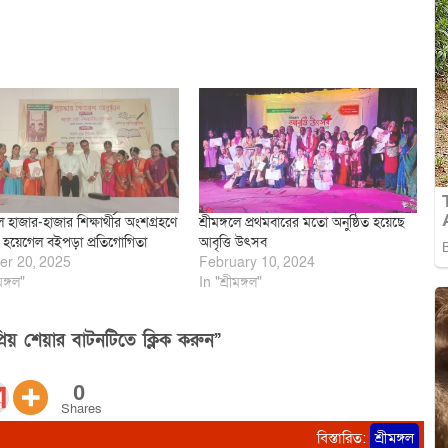
গলে হাজার-হাজার শিক্ষার্থীর অংশগ্রহণে
শ্রীমঙ্গলে প্রথমবারের মতো অনুষ্ঠিত হয়েছে
িত হয়েগেল বইপড়া প্রতিগোগিতা
আবৃত্তি উৎসব
er 20, 2025
February 10, 2024
মঙ্গল"
In "শ্রীমঙ্গল"
িয় শেয়ার বাটনটিতে ক্লিক করুন”
0
Shares
বিস্তারিত:
শ্রীমঙ্গল