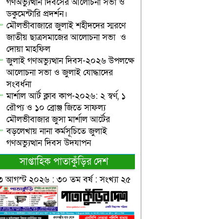
গণঅভ্যুত্থান দিবসের আলোচনা সভা ও
ডকুমেন্টারি প্রদর্শন।
মৌলভীবাজারে জুলাই শহীদদের স্মরণে
জাতীয় ছাত্রসমাজের আলোচনা সভা ও
দোয়া মাহফিল
জুলাই গণঅভ্যুত্থান দিবস-২০২৬ উপলক্ষে
আলোচনা সভা ও জুলাই যোদ্ধাদের
সংবর্ধনা
মার্শাল আর্ট ক্লাব কাপ-২০২৬: ২ স্বর্ণ, ১
রৌপ্য ও ১০ ব্রোঞ্জ জিতে সাফল্য
মৌলভীবাজার জুসা মার্শাল আর্টের
বড়লেখায় নানা কর্মসূচিতে জুলাই
গণঅভ্যুত্থান দিবস উদযাপন
সাপ্তাহিক পাতাকুঁড়ির দেশ
৩ আগস্ট ২০২৬ : ৩০ তম বর্ষ : সংখ্যা ২৫