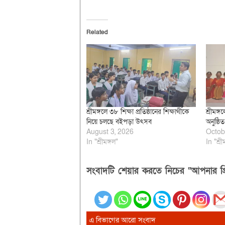
Related
শ্রীমঙ্গলে ৩৮ শিক্ষা প্রতিষ্ঠানের শিক্ষার্থীকে
শ্রীমঙ্
নিয়ে চলছে বইপড়া উৎসব
অনুষ্ঠ
August 3, 2026
Octob
In "শ্রীমঙ্গল"
In "শ্রী
সংবাদটি শেয়ার করতে নিচের “আপনার প্র
এ বিভাগের আরো সংবাদ