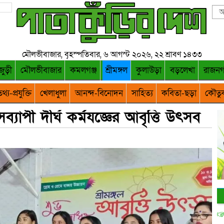
মৌলভীবাজার, বৃহস্পতিবার, ৬ আগস্ট ২০২৬, ২২ শ্রাবণ ১৪৩৩
জুড়ী
মৌলভীবাজার
কমলগঞ্জ
শ্রীমঙ্গল
কুলাউড়া
বড়লেখা
রাজন
থ্য-প্রযুক্তি
খেলাধুলা
আনন্দ-বিনোদন
সাহিত্য
কবিতা-ছড়া
কৌতু
সব্যাপী দীর্ঘ কর্মযজ্ঞের আবৃত্তি উৎসব