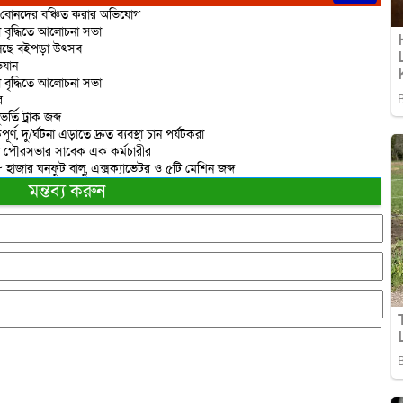
ে বোনদের বঞ্চিত করার অভিযোগ
নতা বৃদ্ধিতে আলোচনা সভা
য়ে চলছে বইপড়া উৎসব
িযান
নতা বৃদ্ধিতে আলোচনা সভা
র
্তি ট্রাক জব্দ
্ণ, দু/র্ঘটনা এড়াতে দ্রুত ব্যবস্থা চান পর্যটকরা
ঙ্গল পৌরসভার সাবেক এক কর্মচারীর
৮ হাজার ঘনফুট বালু, এক্সক্যাভেটর ও ৫টি মেশিন জব্দ
মন্তব্য করুন