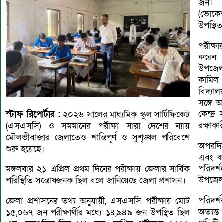
জন। 
(ভোকে
উপস্থি
পরীক্ষা
করেন 
উপজেলা
কামিল 
বিদ্যা
সঙ্গে অ
কেন্দ্
স্টাফ
রিপোর্টার :
২০২৬ সালের মাধ্যমিক স্কুল সার্টিফিকেট
রক্ষাকা
(এসএসসি) ও সমমানের পরীক্ষা সারা দেশের ন্যায়
মৌলভীবাজার জেলাতেও শান্তিপূর্ণ ও সুশৃঙ্খল পরিবেশে
অপরদিক
শুরু হয়েছে।
এবং কম
পরিদর
মঙ্গলবার ২১ এপ্রিল প্রথম দিনের পরীক্ষায় জেলার সার্বিক
উপজেলা 
পরিস্থিতি সন্তোষজনক ছিল বলে জানিয়েছে জেলা প্রশাসন।
পরিদর্
জেলা প্রশাসনের তথ্য অনুযায়ী, এসএসসি পরীক্ষায় মোট
অত্যন্ত
১৫,০৬৭ জন পরীক্ষার্থীর মধ্যে ১৪,৯৪৯ জন উপস্থিত ছিল