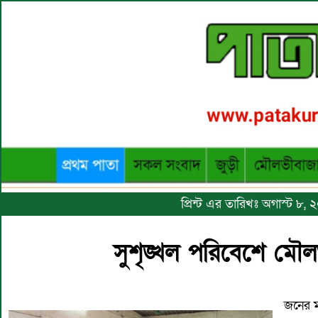
প্রিন্ট এর তারিখঃ অগাস্ট ৮
সুশৃঙ্খল পরিবেশে মৌ
জনের ম