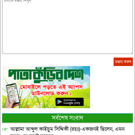
সর্বশেষ সংবাদ
আল্লামা আব্দুল কাইয়ুম সিদ্দিকী (রহঃ)-একজনই ছিলেন, এমন