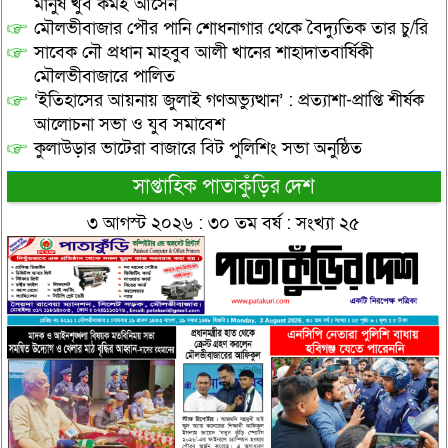
মানুষ খুব কমই আসেন
মৌলভীবাজার পৌর পানি শোধনাগার থেকে বৈদ্যুতিক তার চু/রি
সাবেক নৌ প্রধান মাহবুব আলী খানের শাহাদাতবার্ষিকী
মৌলভীবাজারে পালিত
‘ইতিহাসের আয়নায় জুলাই গণঅভ্যুত্থান’ : প্রত্যাশা-প্রাপ্তি শীর্ষক
আলোচনা সভা ও যুব সমাবেশ
কুলাউড়ার ভাটেরা বাজারে বিট পুলিশিং সভা অনুষ্ঠিত
সাপ্তাহিক পাতাকুঁড়ির দেশ
৩ আগস্ট ২০২৬ : ৩০ তম বর্ষ : সংখ্যা ২৫