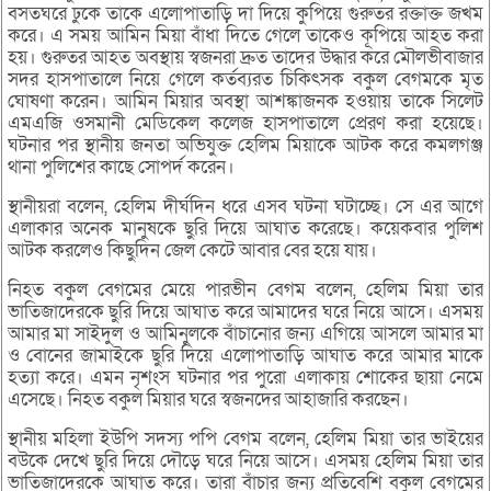
বসতঘরে ঢুকে তাকে এলোপাতাড়ি দা দিয়ে কুপিয়ে গুরুতর রক্তাক্ত জখম
করে। এ সময় আমিন মিয়া বাঁধা দিতে গেলে তাকেও কূপিয়ে আহত করা
হয়। গুরুতর আহত অবস্থায় স্বজনরা দ্রুত তাদের উদ্ধার করে মৌলভীবাজার
সদর হাসপাতালে নিয়ে গেলে কর্তব্যরত চিকিৎসক বকুল বেগমকে মৃত
ঘোষণা করেন। আমিন মিয়ার অবস্থা আশঙ্কাজনক হওয়ায় তাকে সিলেট
এমএজি ওসমানী মেডিকেল কলেজ হাসপাতালে প্রেরণ করা হয়েছে।
ঘটনার পর স্থানীয় জনতা অভিযুক্ত হেলিম মিয়াকে আটক করে কমলগঞ্জ
থানা পুলিশের কাছে সোপর্দ করেন।
স্থানীয়রা বলেন, হেলিম দীর্ঘদিন ধরে এসব ঘটনা ঘটাচ্ছে। সে এর আগে
এলাকার অনেক মানুষকে ছুরি দিয়ে আঘাত করেছে। কয়েকবার পুলিশ
আটক করলেও কিছুদিন জেল কেটে আবার বের হয়ে যায়।
নিহত বকুল বেগমের মেয়ে পারভীন বেগম বলেন, হেলিম মিয়া তার
ভাতিজাদেরকে ছুরি দিয়ে আঘাত করে আমাদের ঘরে নিয়ে আসে। এসময়
আমার মা সাইদুল ও আমিনুলকে বাঁচানোর জন্য এগিয়ে আসলে আমার মা
ও বোনের জামাইকে ছুরি দিয়ে এলোপাতাড়ি আঘাত করে আমার মাকে
হত্যা করে। এমন নৃশংস ঘটনার পর পুরো এলাকায় শোকের ছায়া নেমে
এসেছে। নিহত বকুল মিয়ার ঘরে স্বজনদের আহাজারি করছেন।
স্থানীয় মহিলা ইউপি সদস্য পপি বেগম বলেন, হেলিম মিয়া তার ভাইয়ের
বউকে দেখে ছুরি দিয়ে দৌড়ে ঘরে নিয়ে আসে। এসময় হেলিম মিয়া তার
ভাতিজাদেরকে আঘাত করে। তারা বাঁচার জন্য প্রতিবেশি বকুল বেগমের