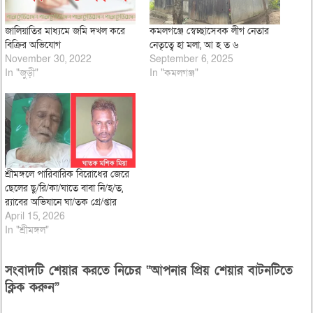
জালিয়াতির মাধ্যমে জমি দখল করে
কমলগঞ্জে স্বেচ্ছাসেবক লীগ নেতার
বিক্রির অভিযোগ
নেতৃত্বে হা মলা, আ হ ত ৬
November 30, 2022
September 6, 2025
In "জুড়ী"
In "কমলগঞ্জ"
শ্রীমঙ্গলে পারিবারিক বিরোধের জেরে
ছেলের ছু/রি/কা/ঘাতে বাবা নি/হ/ত,
র‌্যাবের অভিযানে ঘা/তক গ্রে/প্তার
April 15, 2026
In "শ্রীমঙ্গল"
সংবাদটি শেয়ার করতে নিচের “আপনার প্রিয় শেয়ার বাটনটিতে
ক্লিক করুন”