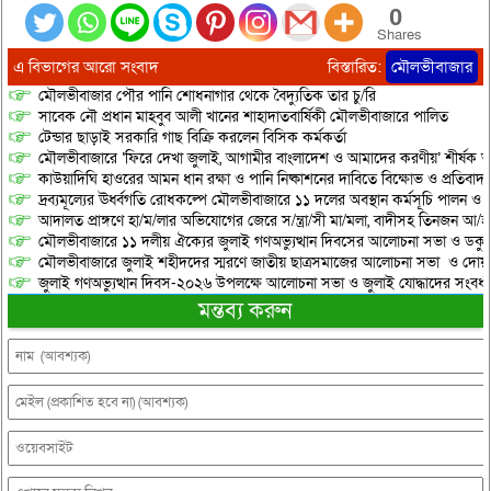
0
Shares
এ বিভাগের আরো সংবাদ
বিস্তারিত:
মৌলভীবাজার
মৌলভীবাজার পৌর পানি শোধনাগার থেকে বৈদ্যুতিক তার চু/রি
সাবেক নৌ প্রধান মাহবুব আলী খানের শাহাদাতবার্ষিকী মৌলভীবাজারে পালিত
টেন্ডার ছাড়াই সরকারি গাছ বিক্রি করলেন বিসিক কর্মকর্তা
মৌলভীবাজারে ‘ফিরে দেখা জুলাই, আগামীর বাংলাদেশ ও আমাদের করণীয়’ শীর্ষক আ
কাউয়াদিঘি হাওরের আমন ধান রক্ষা ও পানি নিষ্কাশনের দাবিতে বিক্ষোভ ও প্রতিবাদ
দ্রব্যমূল্যের ঊর্ধ্বগতি রোধকল্পে মৌলভীবাজারে ১১ দলের অবস্থান কর্মসূচি পালন ও স
আদালত প্রাঙ্গণে হা/ম/লার অভিযোগের জেরে স/ন্ত্রা/সী মা/মলা, বাদীসহ তিনজন আ/হ
মৌলভীবাজারে ১১ দলীয় ঐক্যের জুলাই গণঅভ্যুত্থান দিবসের আলোচনা সভা ও ডকুমেন্
মৌলভীবাজারে জুলাই শহীদদের স্মরণে জাতীয় ছাত্রসমাজের আলোচনা সভা ও দোয়
জুলাই গণঅভ্যুত্থান দিবস-২০২৬ উপলক্ষে আলোচনা সভা ও জুলাই যোদ্ধাদের সংবর্ধ
মন্তব্য করুন