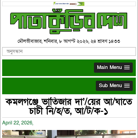
মৌলভীবাজার, শনিবার, ৮ আগস্ট ২০২৬, ২৪ শ্রাবণ ১৪৩৩
Main Menu
Sub Menu
কমলগঞ্জে ভাতিজার দা’/য়ের আ/ঘাতে
চাচী নি/হ/ত, আ/ট/ক-১
April 22, 2026,