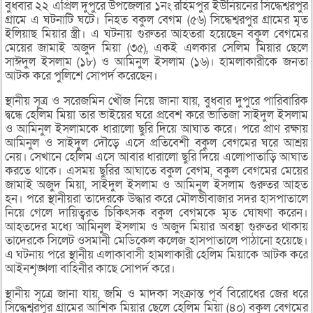
বুধবার ২২ এপ্রিল দুপুরে উপজেলার ১নং রহিমপুর ইউনিয়নের সিদ্ধেশ্বরপুর
গ্রামে এ ঘটনাটি ঘটে। নিহত বকুল বেগম (৫৬) সিদ্ধেশ্বরপুর গ্রামের মৃত
ইলিয়াছ মিয়ার স্ত্রী। এ ঘটনায় গুরুতর আহতরা হয়েছেন বকুল বেগমের
মেয়ের জামাই অজুদ মিয়া (৩৫), একই এলকার সেলিম মিয়ার ছেলে
সাঈদুল ইসলাম (১৮) ও আমিনুল ইসলাম (১৬)। হামলাকারীকে জনতা
আটক করে পুলিশে সোপর্দ করেছেন।
স্থানীয় সূত্র ও সরেজমিন খোঁঁজ নিয়ে জানা যায়, বুধবার দুপুরে পারিবারিক
দ্বন্ধে হেলিম মিয়া তার ভাইয়ের ঘরে প্রবেশ করে ভাতিজা সাইদুল ইসলাম
ও আমিনুল ইসলামকে ধারালো ছুরি দিয়ে আঘাত করে। পরে প্রাণ রক্ষায়
আমিনুল ও সাইদুল দৌড়ে এসে প্রতিবেশী বকুল বেগমের ঘরে আশ্রয়
নেয়। সেখানে হেলিম এসে আবার ধারালো ছুরি দিয়ে এলোপাতাড়ি আঘাত
করতে থাকে। এসময় ছুরির আঘাতে বকুল বেগম, বকুল বেগমের মেয়ের
জামাই অজুদ মিয়া, সাইদুল ইসলাম ও আমিনুল ইসলাম গুরুতর আহত
হন। পরে স্থানীয়রা তাদেরকে উদ্ধার করে মৌলভীবাজার সদর হাসপাতালে
নিয়ে গেলে দায়িত্বরত চিকিৎসক বকুল বেগমকে মৃত ঘোষণা করেন।
আহতদের মধ্যে আমিনুল ইসলাম ও অজুদ মিয়ার অবস্থা গুরুতর থাকায়
তাদেরকে সিলেট ওসমানী মেডিকেল কলেজ হাসপাতালে পাঠানো হয়েছে।
এ ঘটনায় পরে স্থানীয় এলাকাবাসী হামলাকারী হেলিম মিয়াকে আটক করে
আইনশৃঙ্খলা বাহিনীর কাছে সোপর্দ করে।
স্থানীয় সূত্রে জানা যায়, জমি ও মাদকা সংক্রান্ত পূর্ব বিরোধের জের ধরে
সিদ্ধেশ্বরপুর গ্রামের আশিক মিয়ার ছেলে হেলিম মিয়া (৪০) বকুল বেগমের