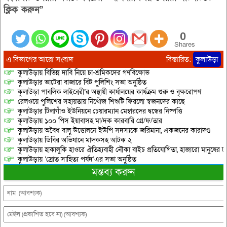
ক্লিক করুন”
0
Shares
এ বিভাগের আরো সংবাদ
বিস্তারিত:
কুলাউড়া
কুলাউড়ায় বিভিন্ন দাবি নিয়ে চা-শ্রমিকদের গণবিক্ষোভ
কুলাউড়ার ভাটেরা বাজারে বিট পুলিশিং সভা অনুষ্ঠিত
কুলাউড়া পাবলিক লাইব্রেরী’র অস্থায়ী কার্যালয়ের কার্যক্রম শুরু ও বৃক্ষরোপণ
রেলওয়ে পুলিশের সহায়তায় নিখোঁজ শিশুটি ফিরলো স্বজনদের কাছে
কুলাউড়ার টিলাগাঁও ইউনিয়নে চেয়ারম্যান মেম্বারদের দ্বন্ধের নিষ্পত্তি
কুলাউড়ায় ১০০ পিস ইয়াবাসহ মা/দক কারবারি গ্রে/ফ/তার
কুলাউড়ায় অবৈধ বালু উত্তোলনে ইউপি সদস্যকে জরিমানা, একজনের কারাদণ্ড
কুলাউড়ায় ডিবির অভিযানে মাদকসহ আটক ২
কুলাউড়ায় হাকালুকি হাওরে ঐতিহ্যবাহী নৌকা বাইচ প্রতিযোগিতা, হাজারো মানুষের ঢ
কুলাউড়ায় ‘স্রোত সাহিত্য পর্ষদ’এর সভা অনুষ্ঠিত
মন্তব্য করুন