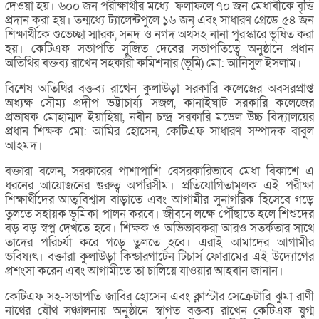
দেওয়া হয়। ৬০০ জন পরীক্ষার্থীর মধ্যে ফলাফলে ৭০ জন মেধাবীকে বৃত্তি
প্রদান করা হয়। তন্মধ্যে ট্যালেন্টপুলে ১৬ জন এবং সাধারণ গ্রেডে ৫৪ জন
শিক্ষার্থীকে শুভেচ্ছা স্মারক, সনদ ও নগদ অর্থসহ নানা পুরস্কারে ভূষিত করা
হয়। কেটিএফ সভাপতি সুজিত দেবের সভাপতিত্বে অনুষ্ঠানে প্রধান
অতিথির বক্তব্য রাখেন সহকারী কমিশনার (ভূমি) মো: আনিসুল ইসলাম।
বিশেষ অতিথির বক্তব্য রাখেন কুলাউড়া সরকারি কলেজের অবসরপ্রাপ্ত
অধ্যক্ষ সৌম্য প্রদীপ ভট্টাচার্য্য সজল, কানাইঘাট সরকারি কলেজের
প্রভাষক মোহাম্মদ ইয়াহিয়া, নবীন চন্দ্র সরকারি মডেল উচ্চ বিদ্যালয়ের
প্রধান শিক্ষক মো: আমির হোসেন, কেটিএফ সাধারণ সম্পাদক বাবুল
আহমদ।
বক্তারা বলেন, সরকারের পাশাপাশি বেসরকারিভাবে মেধা বিকাশে এ
ধরনের আয়োজনের গুরুত্ব অপরিসীম। প্রতিযোগিতামূলক এই পরীক্ষা
শিক্ষার্থীদের আত্মবিশ্বাস বাড়াতে এবং আগামীর সুনাগরিক হিসেবে গড়ে
তুলতে সহায়ক ভূমিকা পালন করবে। জীবনে লক্ষে পৌঁছাতে হলে শিশুদের
বড় বড় স্বপ্ন দেখতে হবে। শিক্ষক ও অভিভাবকরা আরও সতর্কতার সাথে
তাদের পরিচর্যা করে গড়ে তুলতে হবে। এরাই আমাদের আগামীর
ভবিষ্যৎ। বক্তারা কুলাউড়া কিন্ডারগার্টেন টিচার্স ফোরামের এই উদ্যোগের
প্রশংসা করেন এবং আগামীতে তা চালিয়ে যাওয়ার আহবান জানান।
কেটিএফ সহ-সভাপতি জাবির হোসেন এবং ক্লাস্টার সেক্রেটারি ঝুমা রাণী
নাথের যৌথ সঞ্চালনায় অনুষ্ঠানে স্বাগত বক্তব্য রাখেন কেটিএফ যুগ্ম