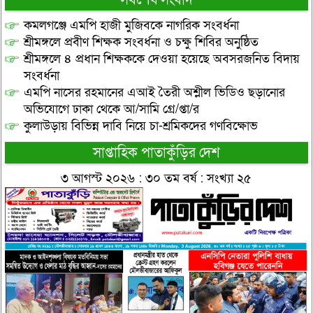
সর্বশেষ সংবাদ
কমলগঞ্জে এমপি হাজী মুজিবকে নাগরিক সংবর্ধনা
শ্রীমঙ্গলে প্রবীণ শিক্ষক সংবর্ধনা ও চক্ষু শিবির অনুষ্ঠিত
শ্রীমঙ্গলে ৪ প্রধান শিক্ষককে দেওয়া হয়েছে অবসরজনিত বিদায়
সংবর্ধনা
এমপি নাসের রহমানের এআই তৈরী অশ্লীল ভিডিও ছড়ানোর
অভিযোগে ঢাকা থেকে আ/সামি গ্রে/প্তা/র
কুলাউড়ায় বিভিন্ন দাবি নিয়ে চা-শ্রমিকদের গণবিক্ষোভ
সাপ্তাহিক পাতাকুঁড়ির দেশ
৩ আগস্ট ২০২৬ : ৩০ তম বর্ষ : সংখ্যা ২৫