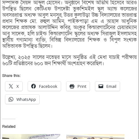
সম্পাদক সৈয়দ আব্দুল হোসেন। অনুষ্ঠানে বিশেষ অতিথি হিসেবে আরও
উপস্থিত ছিলেন কেটিএফ উপদেষ্টা ভুকশিমইল স্কুল অ্যান্ড কলেজের
অবসরপ্রাপ্ত অধ্যক্ষ আবুল মনসুর, উত্তর কুলাউড়া উচ্চ বিদ্যালয়ের ভারপ্রাপ্ত
প্রধান শিক্ষক মো. রুহুল আমিন, পাইকপাড়া এম এ আহাদ আধুনিক
কলেজের প্রভাষক আলাউদ্দিন কবির, অংকুর কিন্ডারগার্টেনের চেয়ারম্যান
আবু সাদেক, হলি চাইল্ড কিন্ডারগার্টেন স্কুলের অধ্যক্ষ সিরাজুল ইসলামসহ
স্থানীয় গণ্যমান্য ব্যক্তি, বিভিন্ন বিদ্যালয়ের শিক্ষক ও বিপুল সংখ্যক
অভিভাবক উপস্থিত ছিলেন।
উল্লেখ্য, ২০২৫ সালের নভেম্বর মাসে অনুষ্ঠিত এই মেধা যাচাই পরীক্ষায়
৬০টি প্রতিষ্ঠানের ৬০০ জন শিক্ষার্থী অংশগ্রহণ করেছিল।
Share this:
X
Facebook
Print
Email
WhatsApp
Related