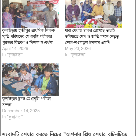
কুলাউড়ায় হাজীপুর প্রাথমিক শিক্ষক
যারা মেধায় স্বাক্ষর রেখেছে তারাই
স্মৃতি পরিষদের মেধাবৃত্তি পরীক্ষার
ভবিষ্যতে দেশ ও জাতি গঠনে নেতৃত্ব
পুরস্কার বিতরণ ও শিক্ষক সংবর্ধনা
দেবে-শওকতুল ইসলাম এমপি
April 14, 2026
May 23, 2026
In "কুলাউড়া"
In "কুলাউড়া"
কুলাউড়ায় ট্রাস্ট মেধাবৃত্তি পরীক্ষা
সম্পন্ন
December 14, 2025
In "কুলাউড়া"
সংবাদটি শেয়ার করতে নিচের “আপনার প্রিয় শেয়ার বাটনটিতে