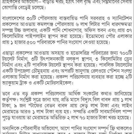
গ্রাহকদের অভিযোগ— বাড়তি খরচ, হঠাৎ বিল বৃদ্ধি এবং নিম্নমানের সেবায়
ভোগান্তি বেড়েই চলেছে।
বাংলাদেশের ৩০টি পৌরসভায় বাস্তবায়িত পানি সরবরাহ ও স্যানিটেশন
প্রকল্পের আওতায় কমলগঞ্জ পৌরসভায় ৬ লাখ লিটার পানি ধারণক্ষমতা
সম্পন্ন উচ্চ জলাধার, একটি পানি শোধনাগার, অফিস ভবন এবং প্রায় ৩৭
কিলোমিটার পাইপলাইন স্থাপন করা হয়েছে। ইতোমধ্যে পৌর এলাকার
প্রায় ১ হাজার ৫০০ পরিবারকে পানির সংযোগ দেওয়া হয়েছে।
এছাড়া প্রকল্পের আওতায় অসহায় ও হতোদরিদ্র পরিবারের জন্য ৭০০টি
টয়লেট নির্মাণ, ৩টি উৎপাদনকারী নলকূপ স্থাপন, ৩ কিলোমিটার ড্রেন
নির্মাণ এবং ২টি পাবলিক টয়লেট স্থাপন করা হয়েছে। পাবলিক টয়লেটের
একটি উপজেলা চৌমুহনায় এবং অপরটি ভানুগাছ রেলওয়ে স্টেশন সংলগ্ন
এলাকায় নির্মাণ করা হয়েছে। প্রকল্প পরিচালনায় ব্যবহার করা হচ্ছে ২টি
ভ্যাকুয়াম ট্রাক ও একটি মোটরসাইকেল।
তবে এত বড় প্রকল্প পরিচালনায় আর্থিক সংকটের কথাও জানিয়েছে
কর্তৃপক্ষ। সংশ্লিষ্ট সূত্রে জানা যায়, প্রতি মাসে বিদ্যুৎ বিল বাবদ প্রায় ১ লাখ
টাকা, ৯ জন স্টাফের বেতন বাবদ প্রায় দেড় লাখ টাকা এবং লাইন
মেরামতে আরও ১ লাখ টাকা ব্যয় হয়। সম্প্রতি একটি সাবমার্সিবল পাম্প
পুড়ে যাওয়ায় তা মেরামতে অতিরিক্ত ২ লাখ ৭০ হাজার টাকা খরচ হয়েছে।
অন্যদিকে পৌরবাসীর অভিযোগ, আগে পানির সংযোগ সম্পূর্ণ ফ্রি থাকলেও