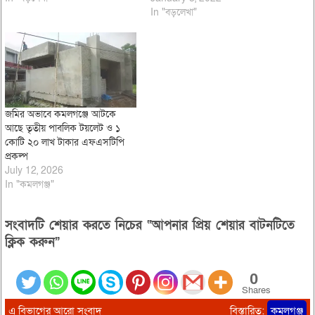
In "বড়লেখা"
জমির অভাবে কমলগঞ্জে আটকে
আছে তৃতীয় পাবলিক টয়লেট ও ১
কোটি ২০ লাখ টাকার এফএসটিপি
প্রকল্প
July 12, 2026
In "কমলগঞ্জ"
সংবাদটি শেয়ার করতে নিচের “আপনার প্রিয় শেয়ার বাটনটিতে
ক্লিক করুন”
0
Shares
এ বিভাগের আরো সংবাদ
বিস্তারিত:
কমলগঞ্জ