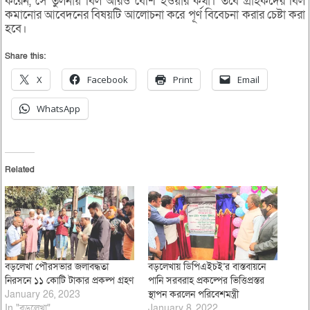
করেন, সে তুলনায় বিল আরও বেশি হওয়ার কথা। তবে গ্রাহকদের বিল
কমানোর আবেদনের বিষয়টি আলোচনা করে পূর্ণ বিবেচনা করার চেষ্টা করা
হবে।
Share this:
X
Facebook
Print
Email
WhatsApp
Related
বড়লেখা পৌরসভার জলাবদ্ধতা
বড়লেখায় ডিপিএইচই’র বাস্তবায়নে
নিরসনে ১১ কোটি টাকার প্রকল্প গ্রহণ
পানি সরবরাহ প্রকল্পের ভিত্তিপ্রস্তর
January 26, 2023
স্থাপন করলেন পরিবেশমন্ত্রী
In "বড়লেখা"
January 8, 2022