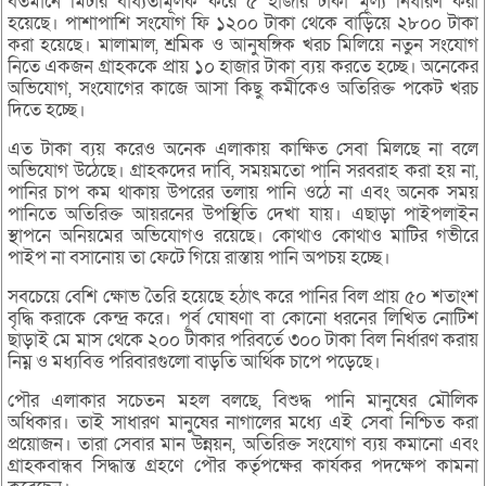
বর্তমানে মিটার বাধ্যতামূলক করে ৫ হাজার টাকা মূল্য নির্ধারণ করা
হয়েছে। পাশাপাশি সংযোগ ফি ১২০০ টাকা থেকে বাড়িয়ে ২৮০০ টাকা
করা হয়েছে। মালামাল, শ্রমিক ও আনুষঙ্গিক খরচ মিলিয়ে নতুন সংযোগ
নিতে একজন গ্রাহককে প্রায় ১০ হাজার টাকা ব্যয় করতে হচ্ছে। অনেকের
অভিযোগ, সংযোগের কাজে আসা কিছু কর্মীকেও অতিরিক্ত পকেট খরচ
দিতে হচ্ছে।
এত টাকা ব্যয় করেও অনেক এলাকায় কাক্ষিত সেবা মিলছে না বলে
অভিযোগ উঠেছে। গ্রাহকদের দাবি, সময়মতো পানি সরবরাহ করা হয় না,
পানির চাপ কম থাকায় উপরের তলায় পানি ওঠে না এবং অনেক সময়
পানিতে অতিরিক্ত আয়রনের উপস্থিতি দেখা যায়। এছাড়া পাইপলাইন
স্থাপনে অনিয়মের অভিযোগও রয়েছে। কোথাও কোথাও মাটির গভীরে
পাইপ না বসানোয় তা ফেটে গিয়ে রাস্তায় পানি অপচয় হচ্ছে।
সবচেয়ে বেশি ক্ষোভ তৈরি হয়েছে হঠাৎ করে পানির বিল প্রায় ৫০ শতাংশ
বৃদ্ধি করাকে কেন্দ্র করে। পূর্ব ঘোষণা বা কোনো ধরনের লিখিত নোটিশ
ছাড়াই মে মাস থেকে ২০০ টাকার পরিবর্তে ৩০০ টাকা বিল নির্ধারণ করায়
নিম্ন ও মধ্যবিত্ত পরিবারগুলো বাড়তি আর্থিক চাপে পড়েছে।
পৌর এলাকার সচেতন মহল বলছে, বিশুদ্ধ পানি মানুষের মৌলিক
অধিকার। তাই সাধারণ মানুষের নাগালের মধ্যে এই সেবা নিশ্চিত করা
প্রয়োজন। তারা সেবার মান উন্নয়ন, অতিরিক্ত সংযোগ ব্যয় কমানো এবং
গ্রাহকবান্ধব সিদ্ধান্ত গ্রহণে পৌর কর্তৃপক্ষের কার্যকর পদক্ষেপ কামনা