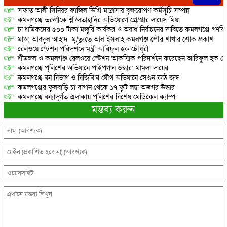
সফাত আলী সিনিয়র ফাজিল ডিগ্রি মাদ্রাসায় বৃক্ষরোপণ কর্মসূচি সম্পন্ন
কমলগঞ্জে তরুণীকে শ্লী/লতাহানির অভিযোগে গ্রে/প্তার লায়েস মিয়া
চা শ্রমিকদের ৫০০ টাকা মজুরি কার্যকর ও অবাধ নির্বাচনের দাবিতে কমলগঞ্জে গণবি
মাও: আবদুল আহাদ মৃ/ত্যুতে আল ইসলাহ কমলগঞ্জ পৌর শাখার শোক প্রকাশ
রেলওয়ে স্টেশন পরিদর্শনে মন্ত্রী আরিফুল হক চৌধুরী
শ্রীমঙ্গল ও কমলগঞ্জ রেলওয়ে স্টেশন আকস্মিক পরিদর্শনে করেছেন আরিফুল হক চৌ
কমলগঞ্জে পুলিশের অভিযানে পাইপগান উদ্ধার; মামলা দায়ের
কমলগঞ্জে বন বিভাগ ও বিজিবি’র যৌথ অভিযানে সেগুন কাঠ জব্দ
কমলগঞ্জের ফুলবাড়ি চা বাগান থেকে ১৭ ফুট লম্বা অজগর উদ্ধার
কমলগঞ্জে বন্যাদুর্গত এলাকায় পুলিশের বিশেষ মেডিকেল ক্যাম্প
মন্তব্য করুন