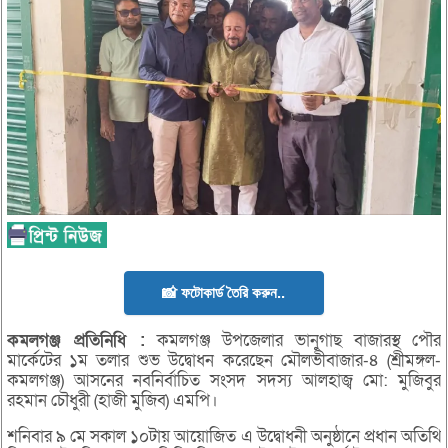
📸 ফটোকার্ড তৈরি করুন..
কমলগঞ্জ
প্রতিনিধি :
কমলগঞ্জ উপজেলার ভানুগাছ বাজারস্থ পৌর
মার্কেটের ১ম তলার শুভ উদ্বোধন করেছেন মৌলভীবাজার-৪ (শ্রীমঙ্গল-
কমলগঞ্জ) আসনের নবনির্বাচিত সংসদ সদস্য আলহাজ্ব মো: মুজিবুর
রহমান চৌধুরী (হাজী মুজিব) এমপি।
শনিবার ৯ মে সকাল ১০টায় আয়োজিত এ উদ্বোধনী অনুষ্ঠানে প্রধান অতিথি