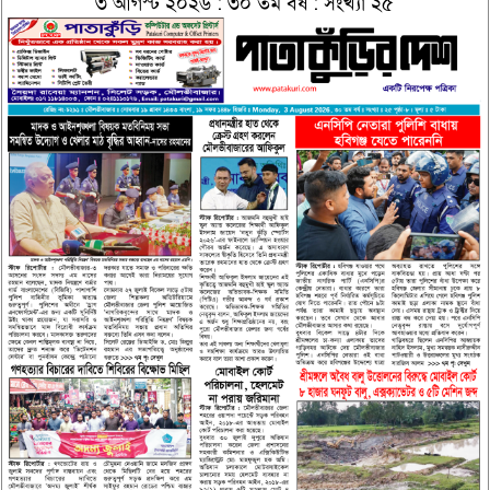
৩ আগস্ট ২০২৬ : ৩০ তম বর্ষ : সংখ্যা ২৫