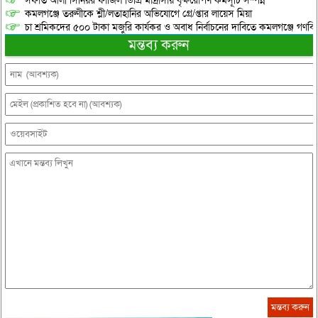
সফাত আলী সিনিয়র ফাজিল ডিগ্রি মাদ্রাসায় বৃক্ষরোপণ কর্মসূচি সম্পন্ন
কমলগঞ্জে তরুণীকে শ্লী/লতাহানির অভিযোগে গ্রে/প্তার লায়েস মিয়া
চা শ্রমিকদের ৫০০ টাকা মজুরি কার্যকর ও অবাধ নির্বাচনের দাবিতে কমলগঞ্জে গণবি
মন্তব্য করুন