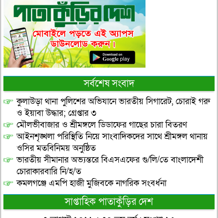
সর্বশেষ সংবাদ
কুলাউড়া থানা পুলিশের অভিযানে ভারতীয় সিগারেট, চোরাই গরু
ও ইয়াবা উদ্ধার; গ্রেপ্তার ৩
মৌলভীবাজার ও শ্রীমঙ্গলে ডিডাফের গাছের চারা বিতরণ
আইনশৃঙ্খলা পরিস্থিতি নিয়ে সাংবাদিকদের সাথে শ্রীমঙ্গল থানায়
ওসির মতবিনিময় অনুষ্ঠিত
ভারতীয় সীমানার অভ্যন্তরে বিএসএফের গু/লি/তে বাংলাদেশী
চোরাকারবারি নি/হ/ত
কমলগঞ্জে এমপি হাজী মুজিবকে নাগরিক সংবর্ধনা
সাপ্তাহিক পাতাকুঁড়ির দেশ