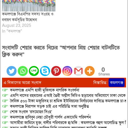
কমলগঞ্জে বিএনপির সদস্য সংগ্রহ ও
নবায়ণ কর্মসূচির উদ্বোধন
August 23, 2025
In "কমলগঞ্জ"
সংবাদটি শেয়ার করতে নিচের “আপনার প্রিয় শেয়ার বাটনটিতে
ক্লিক করুন”
0
Shares
এ বিভাগের আরো সংবাদ
বিস্তারিত:
কমলগঞ্জ
কমলগঞ্জে এমপি হাজী মুজিবকে নাগরিক সংবর্ধনা
এমপি নাসের রহমানের এআই তৈরী অশ্লীল ভিডিও ছড়ানোর অভিযোগে ঢাকা থেকে আ/সা
দৈনিক ৫০০ টাকা মজুরিসহ চা শ্রমিক ইউনিয়নের নির্বাচনের দাবিতে কমলগঞ্জে চা-শ্
কমলগঞ্জে নিরাপদ সড়ক চাই এর পরিচিতি সভা অনুষ্ঠিত
শোক সংবাদ ‘রসমোহন সিংহ’
কমলগঞ্জে হাবিবুন নেছা চৌধুরী গার্লস একাডেমি পরিদর্শন
আসামীরা জামিনে মুক্ত, বাদীর পরিবারকে হু/মকি : কমলগঞ্জে বহুল আলোচিত স্কুল শি