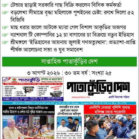
টেন্ডার ছাড়াই সরকারি গাছ বিক্রি করলেন বিসিক কর্মকর্তা
বড়লেখা সীমান্তে বৃদ্ধা মহিলাকে পুশইনের চেষ্টা: রুখে দিলো ৫২
বিজিবি
মাছ ধরার জালে আটকে মা/রা গেল বিশাল আকৃতির অজগর
ন্যাশনাল টি কোম্পানির ১২ চা বাগানের চা বিক্রয়ে নতুন ইতিহাস
শ্রীমঙ্গলে ‘ইতিহাসের আয়নায় জুলাই গণঅভ্যুত্থান’: প্রত্যাশা-প্রাপ্তি
শীর্ষক আলোচনা সভা ও যুব সমাবেশ
সাপ্তাহিক পাতাকুঁড়ির দেশ
৩ আগস্ট ২০২৬ : ৩০ তম বর্ষ : সংখ্যা ২৫