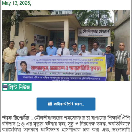
May 13, 2026,
📸 ফটোকার্ড তৈরি করুন..
স্টাফ
রিপোর্টার :
মৌলভীবাজারের শমসেরনগর চা বাগানের শিক্ষার্থী ঐশি
রবিদাস (১৩) এর মৃত্যুর ঘটনায় স্বচ্ছ, সুষ্ঠু ও নিরপেক্ষ তদন্ত, অনতিবিলম্বে
ক্যামেলিয়া ডানকান ফাউন্ডেশন হাসপাতাল চালু করা এবং ভূক্তভোগী