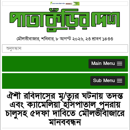
মৌলভীবাজার, শনিবার, ৮ আগস্ট ২০২৬, ২৩ শ্রাবণ ১৪৩৩
Main Menu
Sub Menu
ঐশী রবিদাসের মৃ/ত্যুর ঘটনায় তদন্ত
এবং ক্যামেলিয়া হাসপাতাল পুনরায়
চালুসহ ৫দফা দাবিতে মৌলভীবাজারে
মানববন্ধন