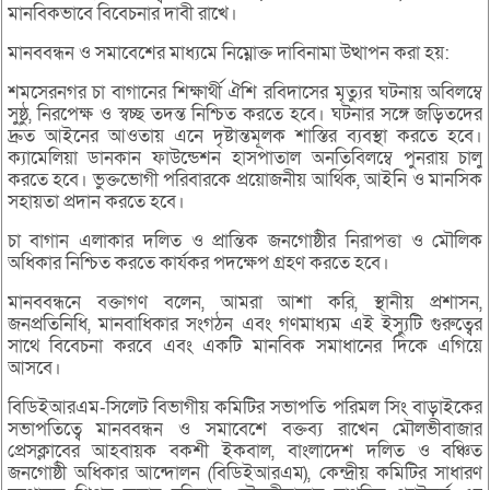
মানবিকভাবে বিবেচনার দাবী রাখে।
মানববন্ধন ও সমাবেশের মাধ্যমে নিম্নোক্ত দাবিনামা উত্থাপন করা হয়:
শমসেরনগর চা বাগানের শিক্ষার্থী ঐশি রবিদাসের মৃত্যুর ঘটনায় অবিলম্বে
সুষ্ঠু, নিরপেক্ষ ও স্বচ্ছ তদন্ত নিশ্চিত করতে হবে। ঘটনার সঙ্গে জড়িতদের
দ্রুত আইনের আওতায় এনে দৃষ্টান্তমূলক শাস্তির ব্যবস্থা করতে হবে।
ক্যামেলিয়া ডানকান ফাউন্ডেশন হাসপাতাল অনতিবিলম্বে পুনরায় চালু
করতে হবে। ভুক্তভোগী পরিবারকে প্রয়োজনীয় আর্থিক, আইনি ও মানসিক
সহায়তা প্রদান করতে হবে।
চা বাগান এলাকার দলিত ও প্রান্তিক জনগোষ্ঠীর নিরাপত্তা ও মৌলিক
অধিকার নিশ্চিত করতে কার্যকর পদক্ষেপ গ্রহণ করতে হবে।
মানববন্ধনে বক্তাগণ বলেন, আমরা আশা করি, স্থানীয় প্রশাসন,
জনপ্রতিনিধি, মানবাধিকার সংগঠন এবং গণমাধ্যম এই ইস্যুটি গুরুত্বের
সাথে বিবেচনা করবে এবং একটি মানবিক সমাধানের দিকে এগিয়ে
আসবে।
বিডিইআরএম-সিলেট বিভাগীয় কমিটির সভাপতি পরিমল সিং বাড়াইকের
সভাপতিত্বে মানববন্ধন ও সমাবেশে বক্তব্য রাখেন মৌলভীবাজার
প্রেসক্লাবের আহবায়ক বকশী ইকবাল, বাংলাদেশ দলিত ও বঞ্চিত
জনগোষ্ঠী অধিকার আন্দোলন (বিডিইআরএম), কেন্দ্রীয় কমিটির সাধারণ