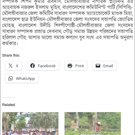
সম্পাদক শিপন কুমার রবিদাস, মৌলভীবাজার নাগরিক প্ল্যাটফর্ম এর
আহবায়ক নজরুল ইসলাম মুহিব, বাংলাদেশের কমিউনিস্ট পার্টি (সিপিবি)-
মৌলভীবাজার জেলা কমিটির সাধারণ সম্পাদক অ্যাডভোকেট মাশুক মিয়া,
বাংলাদেশ ছাত্র ইউনিয়ন-মৌলভীবাজার জেলা সংসদের সভাপতি জ্যোতিষ
মোহন্ত, বাংলাদেশ উদীচি শিল্পীগোষ্ঠী-মৌলভীবাজার জেলা সংসদের
সাধারণ সম্পাদক প্রভাত দেবনাথ, গৌড় সমাজ উন্নয়ন পরিষদের সভাপতি
হরিলাল গৌর, আশার আলো সমাজ কল্যাণ যুব সংঘ এর সভাপতি অনুরাগ
কর্মকার।
Share this:
X
Facebook
Print
Email
WhatsApp
Related