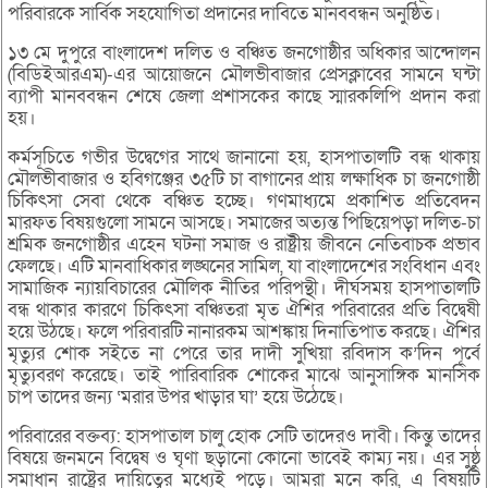
পরিবারকে সার্বিক সহযোগিতা প্রদানের দাবিতে মানববন্ধন অনুষ্ঠিত।
১৩ মে দুপুরে বাংলাদেশ দলিত ও বঞ্চিত জনগোষ্ঠীর অধিকার আন্দোলন
(বিডিইআরএম)-এর আয়োজনে মৌলভীবাজার প্রেসক্লাবের সামনে ঘন্টা
ব্যাপী মানববন্ধন শেষে জেলা প্রশাসকের কাছে স্মারকলিপি প্রদান করা
হয়।
কর্মসূচিতে গভীর উদ্বেগের সাথে জানানো হয়, হাসপাতালটি বন্ধ থাকায়
মৌলভীবাজার ও হবিগঞ্জের ৩৫টি চা বাগানের প্রায় লক্ষাধিক চা জনগোষ্ঠী
চিকিৎসা সেবা থেকে বঞ্চিত হচ্ছে। গণমাধ্যমে প্রকাশিত প্রতিবেদন
মারফত বিষয়গুলো সামনে আসছে। সমাজের অত্যন্ত পিছিয়েপড়া দলিত-চা
শ্রমিক জনগোষ্ঠীর এহেন ঘটনা সমাজ ও রাষ্ট্রীয় জীবনে নেতিবাচক প্রভাব
ফেলছে। এটি মানবাধিকার লঙ্ঘনের সামিল, যা বাংলাদেশের সংবিধান এবং
সামাজিক ন্যায়বিচারের মৌলিক নীতির পরিপন্থী। দীর্ঘসময় হাসপাতালটি
বন্ধ থাকার কারণে চিকিৎসা বঞ্চিতরা মৃত ঐশির পরিবারের প্রতি বিদ্বেষী
হয়ে উঠছে। ফলে পরিবারটি নানারকম আশঙ্কায় দিনাতিপাত করছে। ঐশির
মৃত্যুর শোক সইতে না পেরে তার দাদী সুখিয়া রবিদাস ক’দিন পূর্বে
মৃত্যুবরণ করেছে। তাই পারিবারিক শোকের মাঝে আনুসাঙ্গিক মানসিক
চাপ তাদের জন্য ‘মরার উপর খাড়ার ঘা’ হয়ে উঠেছে।
পরিবারের বক্তব্য: হাসপাতাল চালু হোক সেটি তাদেরও দাবী। কিন্তু তাদের
বিষয়ে জনমনে বিদ্বেষ ও ঘৃণা ছড়ানো কোনো ভাবেই কাম্য নয়। এর সুষ্ঠু
সমাধান রাষ্ট্রের দায়িত্বের মধ্যেই পড়ে। আমরা মনে করি, এ বিষয়টি