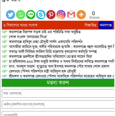
0
Shares
এ বিভাগের আরো সংবাদ
বিস্তারিত:
কমলগঞ্জ
কমলগঞ্জে নিরাপদ সড়ক চাই এর পরিচিতি সভা অনুষ্ঠিত
শোক সংবাদ ‘রসমোহন সিংহ’
কমলগঞ্জে হাবিবুন নেছা চৌধুরী গার্লস একাডেমি পরিদর্শন
আসামীরা জামিনে মুক্ত, বাদীর পরিবারকে হু/মকি : কমলগঞ্জে বহুল আলোচিত স্কুল শি
সফাত আলী সিনিয়র ফাজিল ডিগ্রি মাদ্রাসায় বৃক্ষরোপণ কর্মসূচি সম্পন্ন
কমলগঞ্জে তরুণীকে শ্লী/লতাহানির অভিযোগে গ্রে/প্তার লায়েস মিয়া
চা শ্রমিকদের ৫০০ টাকা মজুরি কার্যকর ও অবাধ নির্বাচনের দাবিতে কমলগঞ্জে গণবি
মাও: আবদুল আহাদ মৃ/ত্যুতে আল ইসলাহ কমলগঞ্জ পৌর শাখার শোক প্রকাশ
রেলওয়ে স্টেশন পরিদর্শনে মন্ত্রী আরিফুল হক চৌধুরী
শ্রীমঙ্গল ও কমলগঞ্জ রেলওয়ে স্টেশন আকস্মিক পরিদর্শনে করেছেন আরিফুল হক চৌ
মন্তব্য করুন